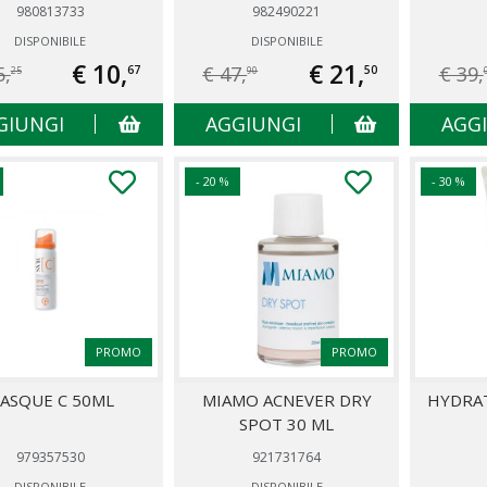
980813733
982490221
DISPONIBILE
DISPONIBILE
€ 10,
€ 21,
5,
€ 47,
€ 39,
67
50
25
90
GIUNGI
AGGIUNGI
AGG
- 20 %
- 30 %
PROMO
PROMO
ASQUE C 50ML
MIAMO ACNEVER DRY
HYDRA
SPOT 30 ML
979357530
921731764
DISPONIBILE
DISPONIBILE