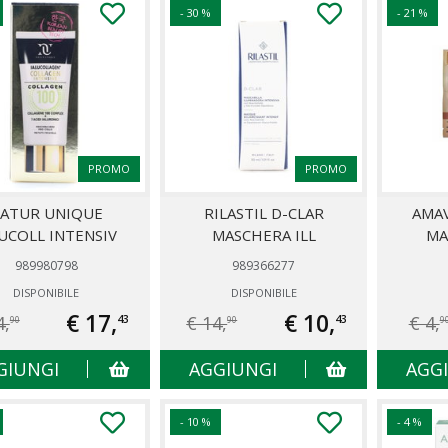
- 30 %
- 21 %
PROMO
PROMO
ATUR UNIQUE
RILASTIL D-CLAR
AMAV
LUCOLL INTENSIV
MASCHERA ILL
MA
989980798
989366277
DISPONIBILE
DISPONIBILE
€ 17,
€ 10,
4,
€ 14,
€ 4,
43
43
90
90
9
GIUNGI
AGGIUNGI
AGG
- 10 %
- 4 %