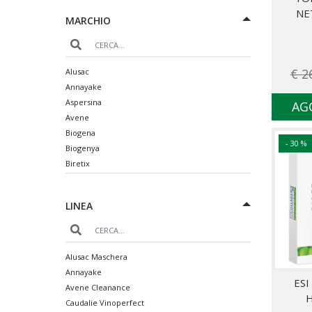
NE
MARCHIO
€ 2
Alusac
Annayake
Aspersina
AG
Avene
Biogena
- 30 %
Biogenya
Biretix
Caudalie
Chrissie
LINEA
Collagenil
Collistar
Difa Cooper
Esi
Alusac Maschera
Estee Lauder
Annayake
ESI
Eucerin
Avene Cleanance
Fillerina
Caudalie Vinoperfect