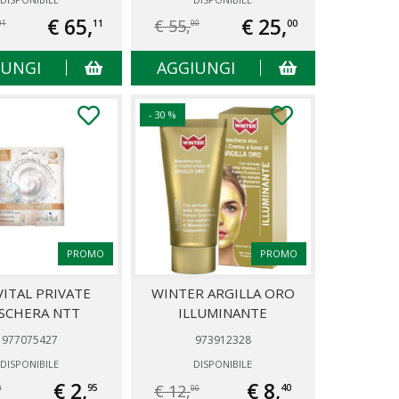
€ 65,
€ 25,
€ 55,
11
00
01
00
IUNGI
AGGIUNGI
- 30 %
PROMO
PROMO
ITAL PRIVATE
WINTER ARGILLA ORO
SCHERA NTT
ILLUMINANTE
977075427
973912328
DISPONIBILE
DISPONIBILE
€ 2,
€ 8,
€ 12,
95
40
0
00