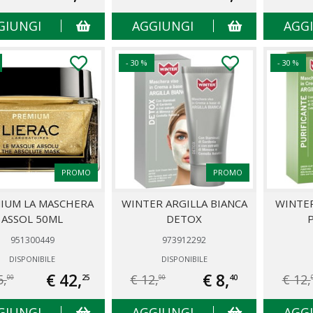
GIUNGI
AGGIUNGI
AGG
- 30 %
- 30 %
PROMO
PROMO
IUM LA MASCHERA
WINTER ARGILLA BIANCA
WINTER
ASSOL 50ML
DETOX
951300449
973912292
DISPONIBILE
DISPONIBILE
€ 42,
€ 8,
5,
€ 12,
€ 12,
25
40
00
00
GIUNGI
AGGIUNGI
AGG