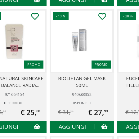
- 10 %
- 20 %
PROMO
PROMO
NATURAL SKINCARE
BIOLIFTAN GEL MASK
EUCE
BALANCE RADIA...
50ML
FILLE
971664154
940883352
DISPONIBILE
DISPONIBILE
€ 25,
€ 27,
4,
€ 31,
€ 12,
00
99
00
10
GIUNGI
AGGIUNGI
AGG