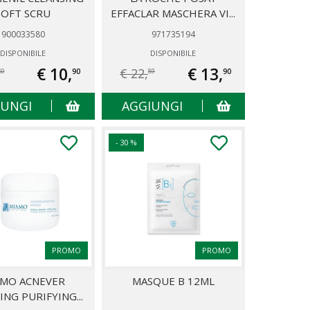
SOFT SCRU
EFFACLAR MASCHERA VI...
900033580
971735194
DISPONIBILE
DISPONIBILE
€ 10,
€ 13,
€ 22,
90
90
80
89
IUNGI
AGGIUNGI
- 30 %
PROMO
PROMO
AMO ACNEVER
MASQUE B 12ML
ING PURIFYING...