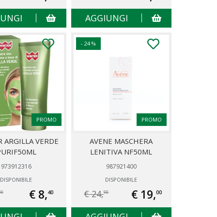
IUNGI
AGGIUNGI
- 24 %
PROMO
PROMO
 ARGILLA VERDE
AVENE MASCHERA
PURIF50ML
LENITIVA NF50ML
973912316
987921400
DISPONIBILE
DISPONIBILE
€ 8,
€ 19,
€ 24,
40
00
00
90
IUNGI
AGGIUNGI