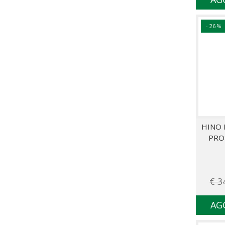
- 26 %
HINO 
PRO 
€ 3
AG