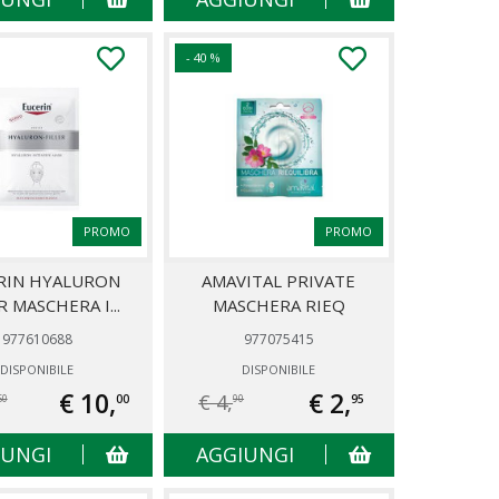
- 40 %
PROMO
PROMO
RIN HYALURON
AMAVITAL PRIVATE
R MASCHERA I...
MASCHERA RIEQ
977610688
977075415
DISPONIBILE
DISPONIBILE
€ 10,
€ 2,
€ 4,
00
95
50
90
IUNGI
AGGIUNGI