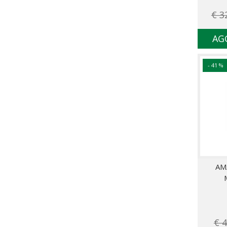
Veralab
€ 3
Winter
AG
- 41 %
AM
€ 4