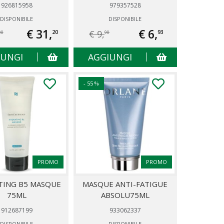
926815958
979357528
DISPONIBILE
DISPONIBILE
€ 31,
€ 6,
€ 9,
20
93
00
90
IUNGI
AGGIUNGI
- 55 %
PROMO
PROMO
TING B5 MASQUE
MASQUE ANTI-FATIGUE
75ML
ABSOLU75ML
912687199
933062337
DISPONIBILE
DISPONIBILE