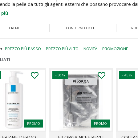
ndo la pelle da tutti gli agenti esterni che possano provocare dan
 più
CREME
CONTORNO OCCHI
PROD
er
PREZZO PIÙ BASSO
PREZZO PIÙ ALTO
NOVITÀ
PROMOZIONE
LIATI
- 30 %
- 45 %
PROMO
PROMO
LERIANE DERMO
FILORGA NCEF REVIT
COLLAG