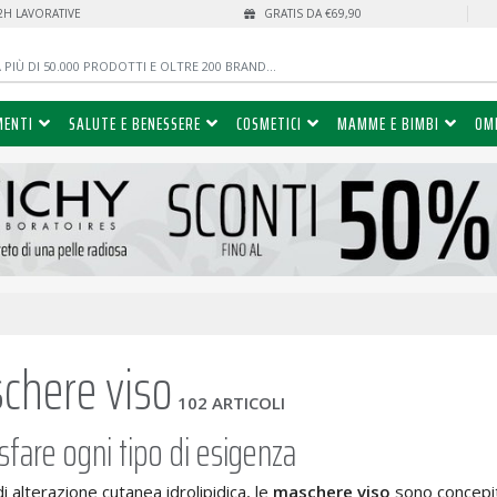
72H LAVORATIVE
GRATIS DA €69,90
MENTI
SALUTE E BENESSERE
COSMETICI
MAMME E BIMBI
OM
chere viso
102 ARTICOLI
sfare ogni tipo di esigenza
di alterazione cutanea idrolipidica, le
maschere viso
sono concepi