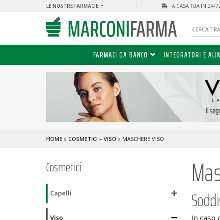
LE NOSTRE FARMACIE
A CASA TUA IN 24/
FARMACI DA BANCO
INTEGRATORI E ALI
HOME
»
COSMETICI
»
VISO
» MASCHERE VISO
Mas
Cosmetici
Soddi
Capelli
In caso 
Viso