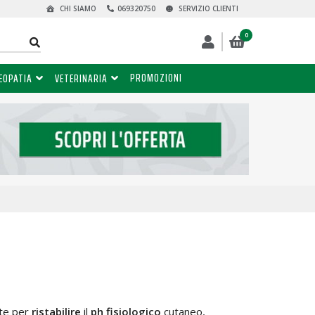
CHI SIAMO
069320750
SERVIZIO CLIENTI
0
PROMOZIONI
EOPATIA
VETERINARIA
te per
ristabilire
il
ph fisiologico
cutaneo,