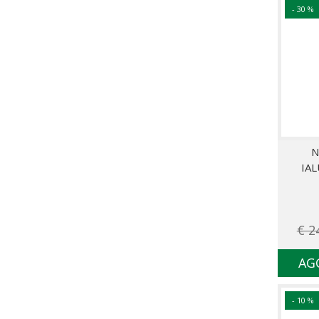
- 30 %
N
IA
€ 2
AG
- 10 %