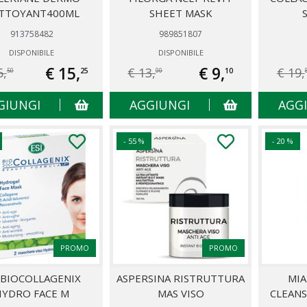
TTOYANT400ML
SHEET MASK
913758482
989851807
DISPONIBILE
DISPONIBILE
€ 15,
€ 9,
6,
€ 13,
€ 19,
25
10
50
00
GIUNGI
AGGIUNGI
AGG
- 55 %
- 20 %
PROMO
PROMO
 BIOCOLLAGENIX
ASPERSINA RISTRUTTURA
MI
HYDRO FACE M
MAS VISO
CLEANS