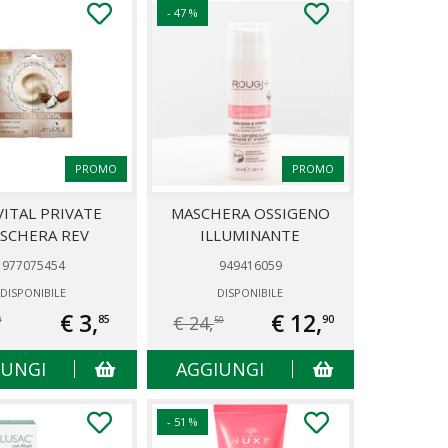
- 47 %
PROMO
PROMO
ITAL PRIVATE
MASCHERA OSSIGENO
SCHERA REV
ILLUMINANTE
977075454
949416059
DISPONIBILE
DISPONIBILE
€ 3,
€ 12,
€ 24,
85
90
0
50
IUNGI
AGGIUNGI
- 51 %