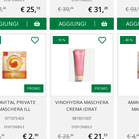
€ 25,
€ 31,
2,
€ 39,
€ 93,
10
20
50
00
GIUNGI
AGGIUNGI
AGG
- 10 %
- 40 %
PROMO
PROMO
AVITAL PRIVATE
VINOHYDRA MASCHERA
AMAV
MASCHERA ILL
CREMA IDRAT
MA
977075403
987851007
DISPONIBILE
DISPONIBILE
€ 2,
€ 21,
,
€ 23,
€ 4,
90
51
90
90
9