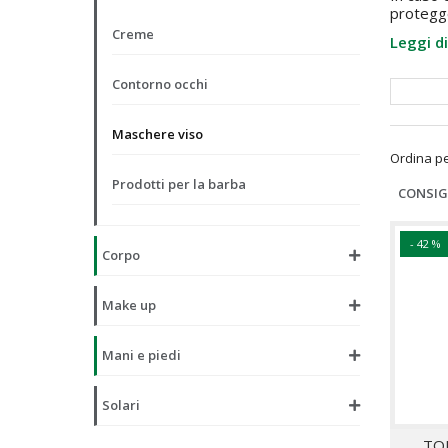
protegge
Creme
Leggi di
Contorno occhi
Maschere viso
Ordina p
Prodotti per la barba
CONSIG
- 42 %
Corpo
Make up
Mani e piedi
Solari
TO