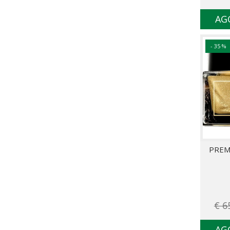
AG
- 35 %
PREM
€ 6
AG