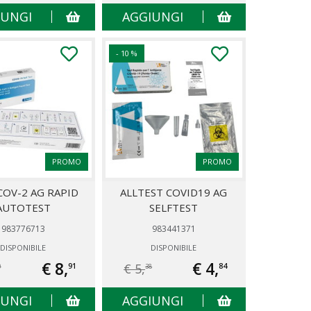
IUNGI
AGGIUNGI
- 10 %
PROMO
PROMO
COV-2 AG RAPID
ALLTEST COVID19 AG
AUTOTEST
SELFTEST
983776713
983441371
DISPONIBILE
DISPONIBILE
€ 8,
€ 4,
€ 5,
91
84
0
38
IUNGI
AGGIUNGI