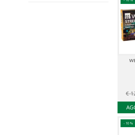
WE
€ 1
AG
- 10 %