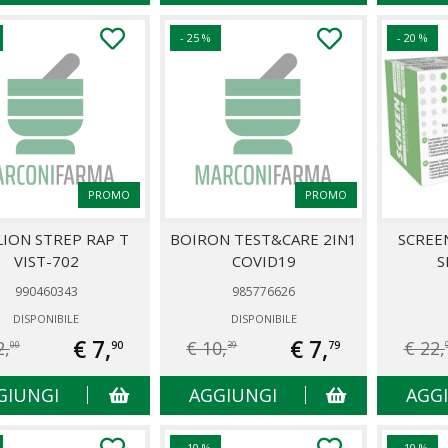
- 25 %
- 20 %
PROMO
PROMO
ION STREP RAP T
BOIRON TEST&CARE 2IN1
SCREE
VIST-702
COVID19
S
990460343
985776626
DISPONIBILE
DISPONIBILE
€ 7,
€ 7,
2,
€ 10,
€ 22,
90
79
00
39
GIUNGI
AGGIUNGI
AGG
- 10 %
- 10 %