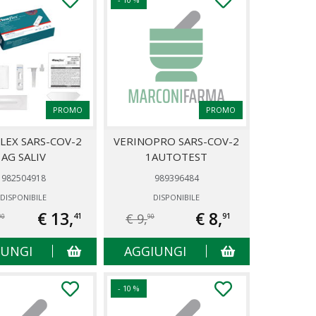
PROMO
PROMO
LEX SARS-COV-2
VERINOPRO SARS-COV-2
AG SALIV
1AUTOTEST
982504918
989396484
DISPONIBILE
DISPONIBILE
€ 13,
€ 8,
€ 9,
41
91
90
90
IUNGI
AGGIUNGI
- 10 %