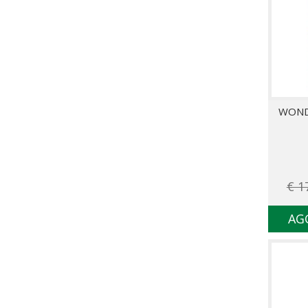
WOND
€ 1
AG