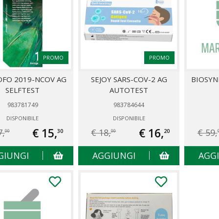
PROMO
PROMO
FO 2019-NCOV AG
SEJOY SARS-COV-2 AG
BIOSYN
SELFTEST
AUTOTEST
983781749
983784644
DISPONIBILE
DISPONIBILE
€ 15,
€ 16,
7,
€ 18,
€ 59,
30
20
00
00
GIUNGI
AGGIUNGI
AGG