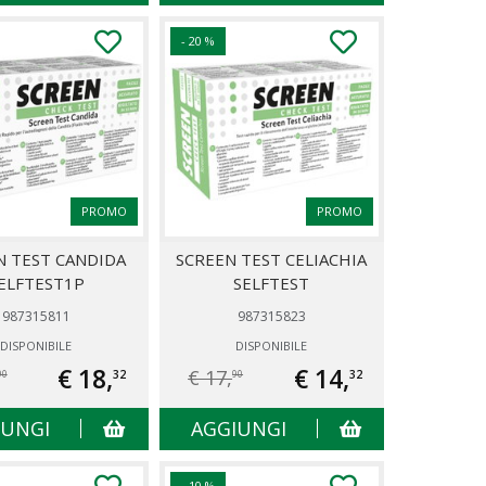
- 20 %
PROMO
PROMO
N TEST CANDIDA
SCREEN TEST CELIACHIA
ELFTEST1P
SELFTEST
987315811
987315823
DISPONIBILE
DISPONIBILE
€ 18,
€ 14,
€ 17,
32
32
90
90
IUNGI
AGGIUNGI
- 10 %