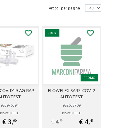
Articoli per pagina
- 10 %
PROMO
COVID19 AG RAP
FLOWFLEX SARS-COV-2
AUTOTEST
AUTOTEST
985976594
982653709
DISPONIBILE
DISPONIBILE
€ 3,
€ 4,
€ 4,
90
41
90