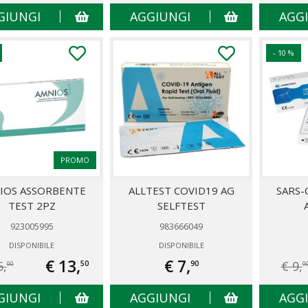
GIUNGI
AGGIUNGI
AGG
- 10 %
PROMO
IOS ASSORBENTE
ALLTEST COVID19 AG
SARS-
TEST 2PZ
SELFTEST
923005995
983666049
DISPONIBILE
DISPONIBILE
€ 13,
€ 7,
5,
€ 9,
50
90
00
9
GIUNGI
AGGIUNGI
AGG