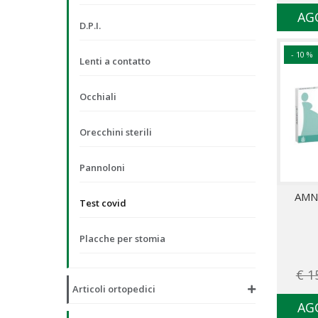
AG
D.P.I.
- 10 %
Lenti a contatto
Occhiali
Orecchini sterili
Pannoloni
AMN
Test covid
Placche per stomia
€ 1
Articoli ortopedici
AG