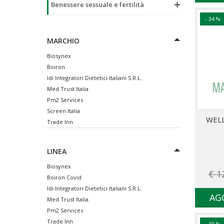
Benessere sessuale e fertilità
- 34 %
MARCHIO
Biosynex
Boiron
Idi Integratori Dietetici Italiani S.R.L.
Med Trust Italia
Pm2 Services
Screen Italia
WELL
Trade Inn
LINEA
Biosynex
€ 1
Boiron Covid
Idi Integratori Dietetici Italiani S.R.L.
AG
Med Trust Italia
Pm2 Services
Trade Inn
- 10 %