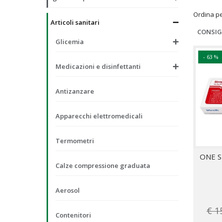
Ordina p
Articoli sanitari
CONSIG
Glicemia
- 63 %
Medicazioni e disinfettanti
Antizanzare
Apparecchi elettromedicali
Termometri
ONE S
Calze compressione graduata
Aerosol
€ 1
Contenitori