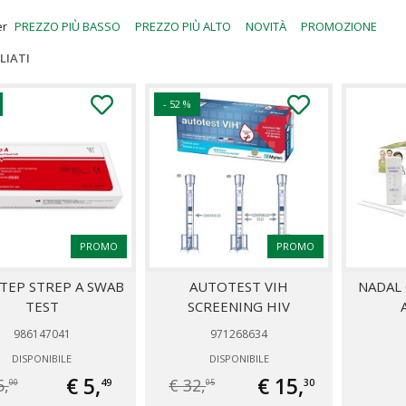
er
PREZZO PIÙ BASSO
PREZZO PIÙ ALTO
NOVITÀ
PROMOZIONE
LIATI
- 52 %
PROMO
PROMO
TEP STREP A SWAB
AUTOTEST VIH
NADAL 
TEST
SCREENING HIV
986147041
971268634
DISPONIBILE
DISPONIBILE
€ 5,
€ 15,
5,
€ 32,
49
30
00
05