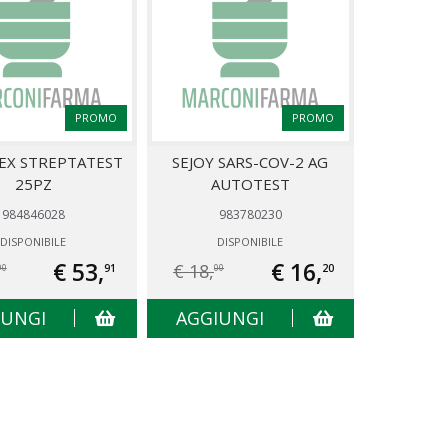
PROMO
PROMO
EX STREPTATEST
SEJOY SARS-COV-2 AG
25PZ
AUTOTEST
984846028
983780230
DISPONIBILE
DISPONIBILE
€ 53,
€ 16,
€ 18,
91
20
90
00
IUNGI
AGGIUNGI