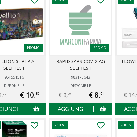
PROMO
PROMO
LLION STREP A
RAPID SARS-COV-2 AG
FLOWF
SELFTEST
SELFTEST
951551516
983175643
DISPONIBILE
DISPONIBILE
€ 10,
€ 8,
2,
€ 9,
€ 14,
80
91
00
90
GIUNGI
AGGIUNGI
AGG
- 10 %
- 10 %