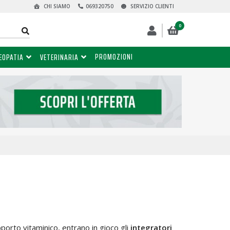
CHI SIAMO
069320750
SERVIZIO CLIENTI
0
PROMOZIONI
EOPATIA
VETERINARIA
porto vitaminico, entrano in gioco gli
integratori