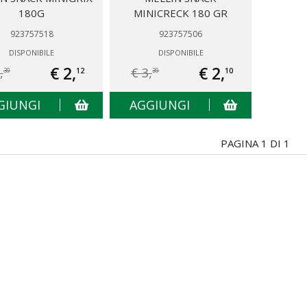
180G
MINICRECK 180 GR
923757518
923757506
DISPONIBILE
DISPONIBILE
€ 2,
€ 2,
,
€ 3,
12
10
39
39
GIUNGI
AGGIUNGI
PAGINA 1 DI 1