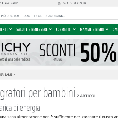
72H LAVORATIVE
GRATIS DA €69,90
MENTI
SALUTE E BENESSERE
COSMETICI
MAMME E BIMBI
OM
PER BAMBINI
egratori per bambini
2 ARTICOLI
arica di energia
na sana alimentazione non è sufficiente per garantire il giusto ap