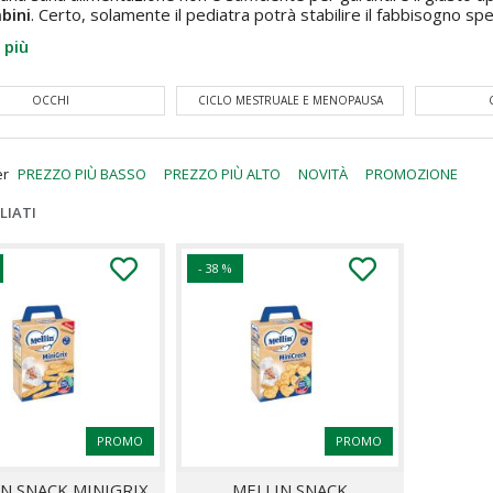
bini
. Certo, solamente il pediatra potrà stabilire il fabbisogno spe
re...
 più
OCCHI
CICLO MESTRUALE E MENOPAUSA
er
PREZZO PIÙ BASSO
PREZZO PIÙ ALTO
NOVITÀ
PROMOZIONE
LIATI
- 38 %
PROMO
PROMO
N SNACK MINIGRIX
MELLIN SNACK