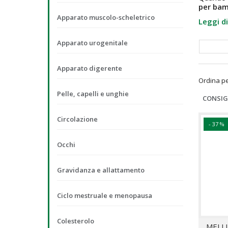
per bam
prescrive
Apparato muscolo-scheletrico
Leggi di
Apparato urogenitale
APPARATO DIGERENTE
CIRCOLAZIONE
Apparato digerente
Ordina p
Pelle, capelli e unghie
CONSIG
Circolazione
- 37 %
Occhi
Gravidanza e allattamento
Ciclo mestruale e menopausa
Colesterolo
MELLI