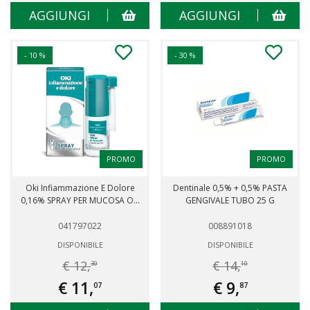
AGGIUNGI
AGGIUNGI
- 10 %
- 30 %
PROMO
PROMO
Oki Infiammazione E Dolore
Dentinale 0,5% + 0,5% PASTA
0,16% SPRAY PER MUCOSA O...
GENGIVALE TUBO 25 G
041797022
008891018
DISPONIBILE
DISPONIBILE
€ 12,
€ 14,
30
10
€ 11,
€ 9,
07
87