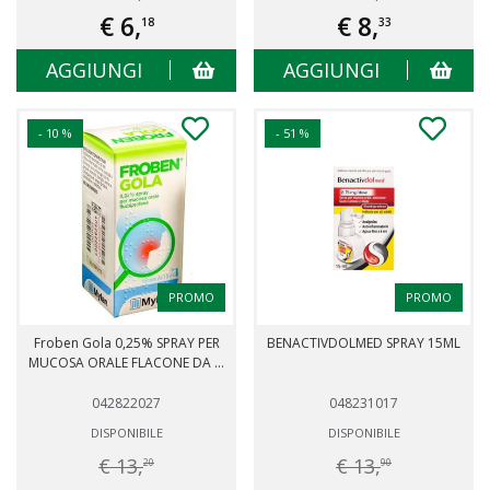
€ 6,
€ 8,
18
33
AGGIUNGI
AGGIUNGI
- 10 %
- 51 %
PROMO
PROMO
Froben Gola 0,25% SPRAY PER
BENACTIVDOLMED SPRAY 15ML
MUCOSA ORALE FLACONE DA ...
042822027
048231017
DISPONIBILE
DISPONIBILE
€ 13,
€ 13,
20
90