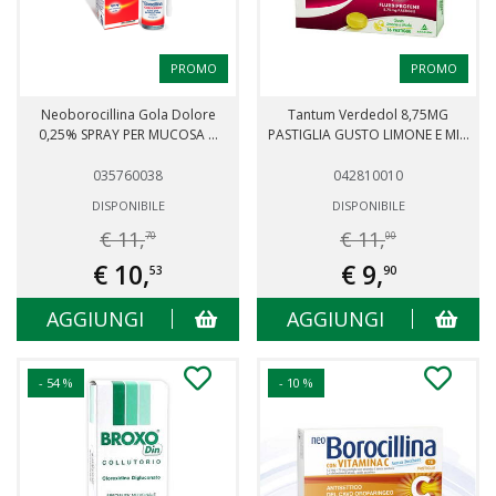
PROMO
PROMO
Neoborocillina Gola Dolore
Tantum Verdedol 8,75MG
0,25% SPRAY PER MUCOSA ...
PASTIGLIA GUSTO LIMONE E MI...
035760038
042810010
DISPONIBILE
DISPONIBILE
€ 11,
€ 11,
70
00
€ 10,
€ 9,
53
90
AGGIUNGI
AGGIUNGI
- 54 %
- 10 %