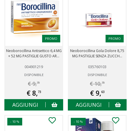
PROMO
PROMO
Neoborocillina Antisettico 6,4 MG
Neoborocillina Gola Dolore 8,75
+ 52 MG PASTIGLIE GUSTO AR...
MG PASTIGLIE SENZA ZUCCH...
004901219
035760103
DISPONIBILE
DISPONIBILE
€ 9,
€ 10,
70
70
€ 8,
€ 9,
73
63
AGGIUNGI
AGGIUNGI
- 10 %
- 10 %