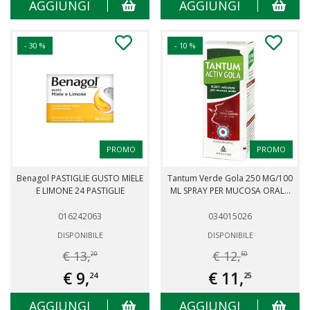
AGGIUNGI
AGGIUNGI
- 30 %
- 10 %
PROMO
PROMO
Benagol PASTIGLIE GUSTO MIELE
Tantum Verde Gola 250 MG/100
E LIMONE 24 PASTIGLIE
ML SPRAY PER MUCOSA ORAL...
016242063
034015026
DISPONIBILE
DISPONIBILE
€ 13,
€ 12,
20
50
€ 9,
€ 11,
24
25
AGGIUNGI
AGGIUNGI