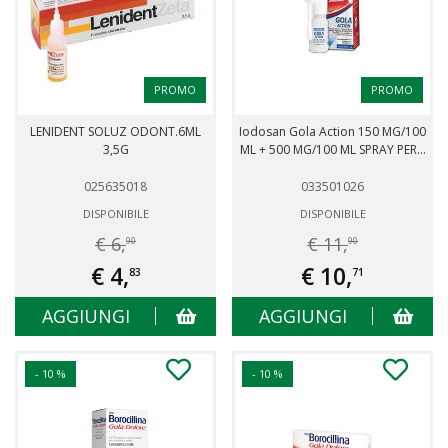
PROMO
PROMO
LENIDENT SOLUZ ODONT.6ML
Iodosan Gola Action 150 MG/100
3,5G
ML + 500 MG/100 ML SPRAY PER...
025635018
033501026
DISPONIBILE
DISPONIBILE
€ 6,
€ 11,
90
90
€ 4,
€ 10,
83
71
AGGIUNGI
AGGIUNGI
- 10 %
- 10 %