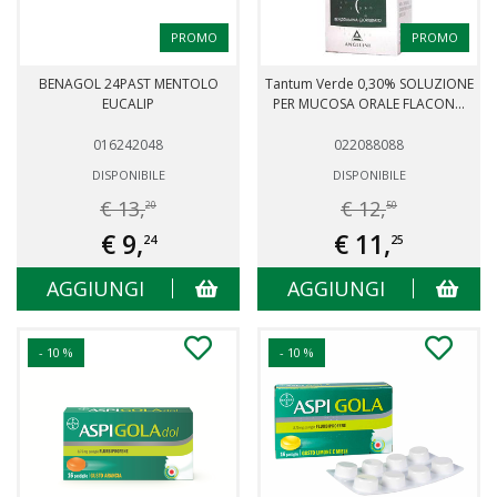
PROMO
PROMO
BENAGOL 24PAST MENTOLO
Tantum Verde 0,30% SOLUZIONE
EUCALIP
PER MUCOSA ORALE FLACON...
016242048
022088088
DISPONIBILE
DISPONIBILE
€ 13,
€ 12,
20
50
€ 9,
€ 11,
24
25
AGGIUNGI
AGGIUNGI
- 10 %
- 10 %