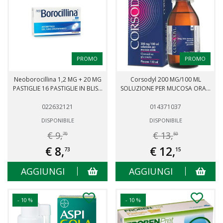
PROMO
PROMO
Neoborocillina 1,2 MG + 20 MG
Corsodyl 200 MG/100 ML
PASTIGLIE 16 PASTIGLIE IN BLIS...
SOLUZIONE PER MUCOSA ORA...
022632121
014371037
DISPONIBILE
DISPONIBILE
€ 9,
€ 13,
70
50
€ 8,
€ 12,
73
15
AGGIUNGI
AGGIUNGI
- 10 %
- 10 %