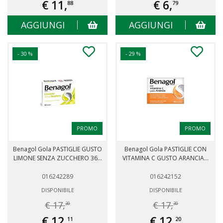
€ 11,
€ 6,
88
79
AGGIUNGI
AGGIUNGI
- 30 %
- 29 %
PROMO
PROMO
Benagol Gola PASTIGLIE GUSTO
Benagol Gola PASTIGLIE CON
LIMONE SENZA ZUCCHERO 36...
VITAMINA C GUSTO ARANCIA...
016242289
016242152
DISPONIBILE
DISPONIBILE
€ 17,
€ 17,
30
30
€ 12,
€ 12,
11
20