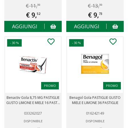
€ 11,
€ 13,
90
90
€ 9,
€ 9,
52
73
AGGIUNGI
AGGIUNGI
- 30 %
- 30 %
PROMO
PROMO
Benactiv Gola 8,75 MG PASTIGLIE
Benagol Gola PASTIGLIE GUSTO
GUSTO LIMONE E MIELE 16 PAST...
MIELE E LIMONE 36 PASTIGLIE
033262027
016242149
DISPONIBILE
DISPONIBILE