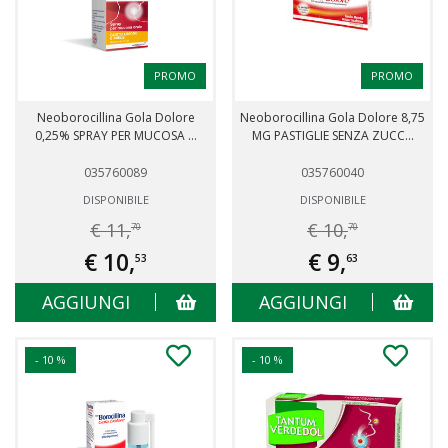
PROMO
PROMO
Neoborocillina Gola Dolore
Neoborocillina Gola Dolore 8,75
0,25% SPRAY PER MUCOSA ...
MG PASTIGLIE SENZA ZUCC...
035760089
035760040
DISPONIBILE
DISPONIBILE
€ 11,
€ 10,
70
70
€ 10,
€ 9,
53
63
AGGIUNGI
AGGIUNGI
- 10 %
- 10 %