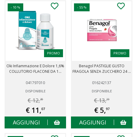
- 10 %
- 55 %
PROMO
PROMO
Oki Infiammazione E Dolore 1,6%
Benagol PASTIGLIE GUSTO
COLLUTORIO FLACONE DA 1...
FRAGOLA SENZA ZUCCHERO 24 ...
041797010
016242137
DISPONIBILE
DISPONIBILE
€ 12,
€ 13,
30
20
€ 11,
€ 5,
07
97
AGGIUNGI
AGGIUNGI