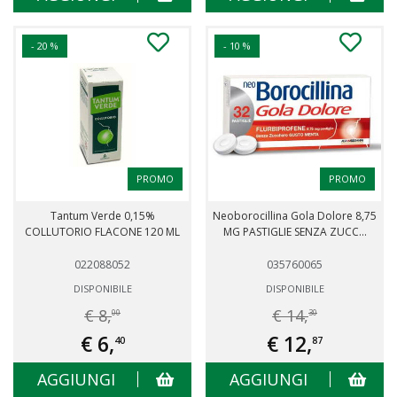
- 20 %
- 10 %
PROMO
PROMO
Tantum Verde 0,15%
Neoborocillina Gola Dolore 8,75
COLLUTORIO FLACONE 120 ML
MG PASTIGLIE SENZA ZUCC...
022088052
035760065
DISPONIBILE
DISPONIBILE
€ 8,
€ 14,
00
30
€ 6,
€ 12,
40
87
AGGIUNGI
AGGIUNGI