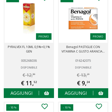
PROMO
PROMO
PYRALVEX FL 10ML 0,5%+0,1%
Benagol PASTIGLIE CON
GEN
VITAMINA C GUSTO ARANCIA...
005268038
016242075
DISPONIBILE
DISPONIBILE
€ 12,
€ 13,
80
20
€ 11,
€ 9,
52
24
AGGIUNGI
AGGIUNGI
- 10 %
- 10 %