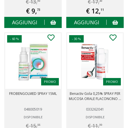
€ 13,
€ 17,
90
30
€ 9,
€ 12,
73
11
AGGIUNGI
AGGIUNGI
- 60 %
- 30 %
PROMO
PROMO
FROBENGOLMED SPRAY 15ML
Benactiv Gola 0,25% SPRAY PER
MUCOSA ORALE FLACONCINO ...
048005019
033262041
DISPONIBILE
DISPONIBILE
€ 15,
€ 11,
55
90