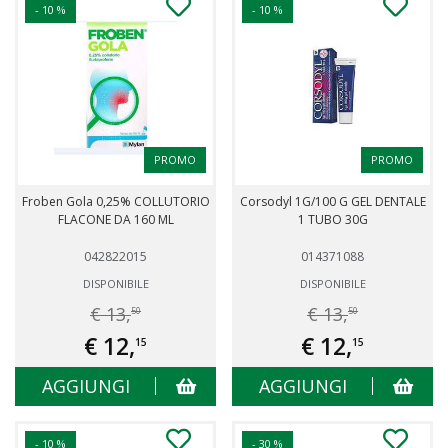
- 10 %
- 10 %
PROMO
PROMO
Froben Gola 0,25% COLLUTORIO
Corsodyl 1G/100 G GEL DENTALE
FLACONE DA 160 ML
1 TUBO 30G
042822015
014371088
DISPONIBILE
DISPONIBILE
€ 13,
€ 13,
50
50
€ 12,
€ 12,
15
15
AGGIUNGI
AGGIUNGI
- 10 %
- 30 %