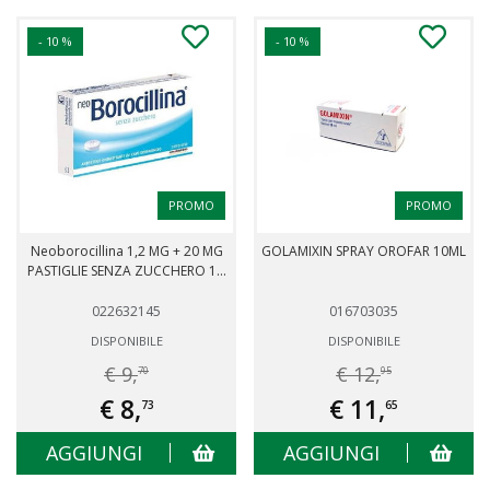
- 10 %
- 10 %
PROMO
PROMO
Neoborocillina 1,2 MG + 20 MG
GOLAMIXIN SPRAY OROFAR 10ML
PASTIGLIE SENZA ZUCCHERO 1...
022632145
016703035
DISPONIBILE
DISPONIBILE
€ 9,
€ 12,
70
95
€ 8,
€ 11,
73
65
AGGIUNGI
AGGIUNGI