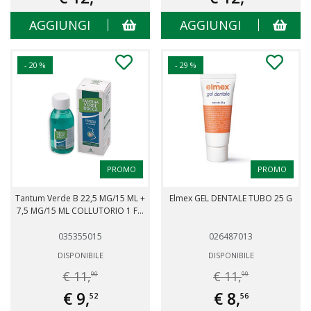
AGGIUNGI
AGGIUNGI
- 20 %
- 29 %
PROMO
PROMO
Tantum Verde B 22,5 MG/15 ML +
Elmex GEL DENTALE TUBO 25 G
7,5 MG/15 ML COLLUTORIO 1 F...
035355015
026487013
DISPONIBILE
DISPONIBILE
€ 11,
€ 11,
90
99
€ 9,
€ 8,
52
56