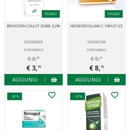
PROMO
PROMO
BROXODIN COLLUT 250ML 0,2%
NEOBOROCILLINA C 16PAST S/Z
032036028
022632184
DISPONIBILE
DISPONIBILE
€ 8,
€ 9,
00
70
€ 3,
€ 8,
70
73
AGGIUNGI
AGGIUNGI
- 30 %
- 10 %