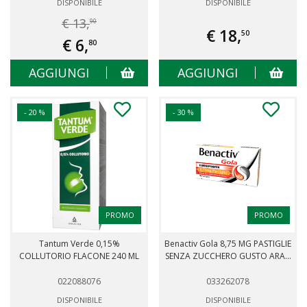
DISPONIBILE
DISPONIBILE
€ 13,
90
€ 18,
50
€ 6,
80
AGGIUNGI
AGGIUNGI
- 20 %
- 30 %
PROMO
PROMO
Tantum Verde 0,15%
Benactiv Gola 8,75 MG PASTIGLIE
COLLUTORIO FLACONE 240 ML
SENZA ZUCCHERO GUSTO ARA...
022088076
033262078
DISPONIBILE
DISPONIBILE