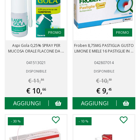
PROMO
PROMO
Aspi Gola 0,25% SPRAY PER
Froben 8,75MG PASTIGLIA GUSTO
MUCOSA ORALE FLACONE DA ...
LIMONE E MIELE 16 PASTIGLIE IN ...
041513021
042807014
DISPONIBILE
DISPONIBILE
€ 11,
€ 10,
85
50
€ 10,
€ 9,
66
45
AGGIUNGI
AGGIUNGI
- 30 %
- 10 %