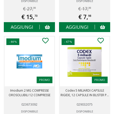
DISPONIBILE
DISPONIBILE
€ 27,
€ 17,
90
90
€ 15,
€ 7,
70
98
AGGIUNGI
AGGIUNGI
- 44 %
- 47 %
PROMO
PROMO
Imodium 2 MG COMPRESSE
Codex 5 MILIARDI CAPSULE
OROSOLUBILI 12 COMPRESSE
RIGIDE, 12 CAPSULE IN BLISTER P...
023673092
029032075
DISPONIBILE
DISPONIBILE