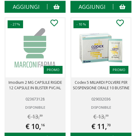
AGGIUNGI
AGGIUNGI
- 27 %
- 10 %
PROMO
PROMO
Imodium 2 MG CAPSULE RIGIDE
Codex 5 MILIARDI POLVERE PER
12 CAPSULE IN BLISTER PVC/AL
SOSPENSIONE ORALE 10 BUSTINE
023673128
029032036
DISPONIBILE
DISPONIBILE
€ 13,
€ 13,
89
00
€ 10,
€ 11,
16
70