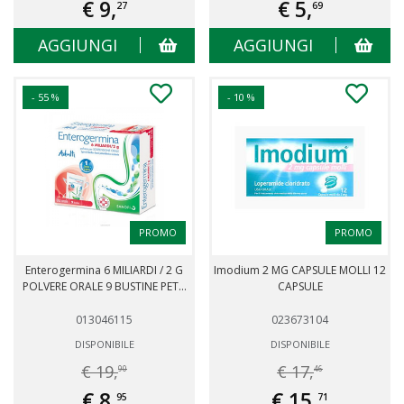
€ 9,
€ 5,
27
69
AGGIUNGI
AGGIUNGI
- 55 %
- 10 %
PROMO
PROMO
Enterogermina 6 MILIARDI / 2 G
Imodium 2 MG CAPSULE MOLLI 12
POLVERE ORALE 9 BUSTINE PET...
CAPSULE
013046115
023673104
DISPONIBILE
DISPONIBILE
€ 19,
€ 17,
90
46
€ 8,
€ 15,
95
71