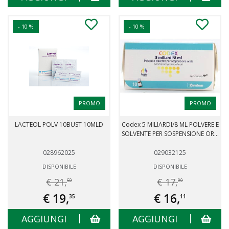
- 10 %
- 10 %
PROMO
PROMO
LACTEOL POLV 10BUST 10MLD
Codex 5 MILIARDI/8 ML POLVERE E
SOLVENTE PER SOSPENSIONE OR...
028962025
029032125
DISPONIBILE
DISPONIBILE
€ 21,
€ 17,
50
90
€ 19,
€ 16,
35
11
AGGIUNGI
AGGIUNGI