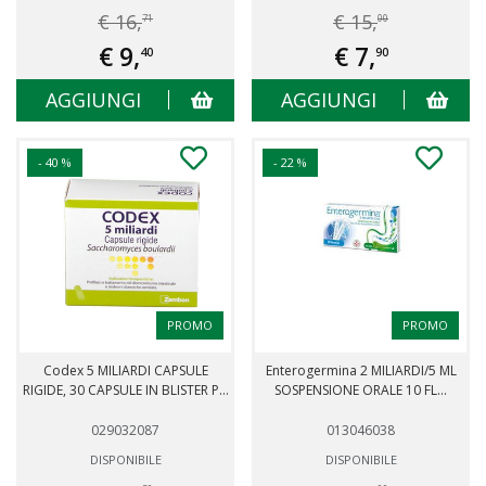
€ 16,
€ 15,
71
00
€ 9,
€ 7,
40
90
AGGIUNGI
AGGIUNGI
- 40 %
- 22 %
PROMO
PROMO
Codex 5 MILIARDI CAPSULE
Enterogermina 2 MILIARDI/5 ML
RIGIDE, 30 CAPSULE IN BLISTER P...
SOSPENSIONE ORALE 10 FL...
029032087
013046038
DISPONIBILE
DISPONIBILE