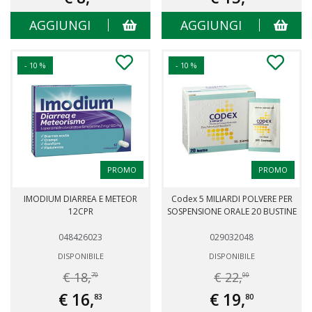
AGGIUNGI
AGGIUNGI
- 10 %
- 10 %
PROMO
PROMO
IMODIUM DIARREA E METEOR
Codex 5 MILIARDI POLVERE PER
12CPR
SOSPENSIONE ORALE 20 BUSTINE
048426023
029032048
DISPONIBILE
DISPONIBILE
€ 18,
€ 22,
70
00
€ 16,
€ 19,
83
80