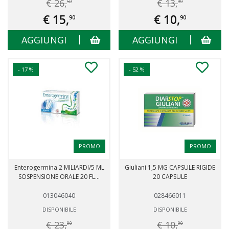
€ 26,
€ 13,
50
90
€ 15,
€ 10,
90
90
AGGIUNGI
AGGIUNGI
- 17 %
- 52 %
PROMO
PROMO
Enterogermina 2 MILIARDI/5 ML
Giuliani 1,5 MG CAPSULE RIGIDE
SOSPENSIONE ORALE 20 FL...
20 CAPSULE
013046040
028466011
DISPONIBILE
DISPONIBILE
€ 23,
€ 10,
90
90