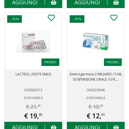
AGGIUNGI
AGGIUNGI
- 10 %
- 10 %
PROMO
PROMO
LACTEOL 20CPS 5MLD
Enterogermina 2 MILIARDI / 5 ML
SOSPENSIONE ORALE 10 FL...
028962013
042829046
DISPONIBILE
DISPONIBILE
€ 21,
€ 13,
50
90
€ 19,
€ 12,
35
51
AGGIUNGI
AGGIUNGI