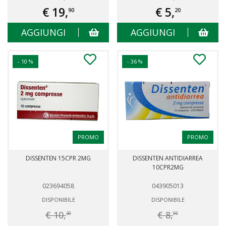
€ 19,
€ 5,
90
20
AGGIUNGI
AGGIUNGI
- 10 %
- 36 %
PROMO
PROMO
DISSENTEN 15CPR 2MG
DISSENTEN ANTIDIARREA
10CPR2MG
023694058
043905013
DISPONIBILE
DISPONIBILE
€ 10,
€ 8,
30
90