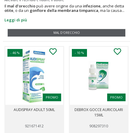
Il
mal d’orecchio
può avere origine da una
infezione
, anche detta
otite
, o da un
gonfiore della membrana timpanica
, ma la causa...
Leggi di più
DOLORI MUSCOLARI E ARTICOLARI
- 46 %
- 10 %
PROMO
PROMO
AUDISPRAY ADULT 50ML
DEBROX GOCCE AURICOLARI
15ML
921671412
908297310