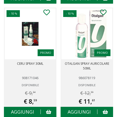
- 10 %
- 10 %
PROMO
PROMO
CERU SPRAY 30ML
OTALGAN SPRAY AURICOLARE
50ML
908171046
986078119
DISPONIBILE
DISPONIBILE
€ 9,
€ 12,
54
90
€ 8,
€ 11,
59
61
AGGIUNGI
AGGIUNGI