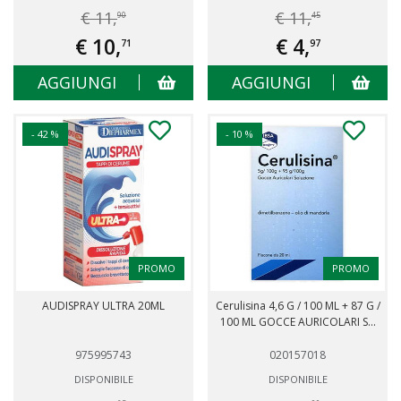
€ 11,
€ 11,
90
45
€ 10,
€ 4,
71
97
AGGIUNGI
AGGIUNGI
- 42 %
- 10 %
PROMO
PROMO
AUDISPRAY ULTRA 20ML
Cerulisina 4,6 G / 100 ML + 87 G /
100 ML GOCCE AURICOLARI S...
975995743
020157018
DISPONIBILE
DISPONIBILE