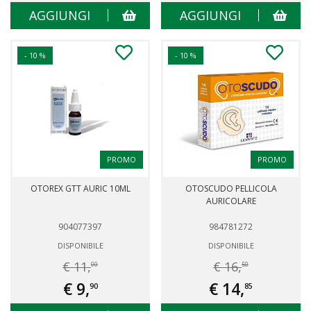
AGGIUNGI
AGGIUNGI
- 10 %
- 10 %
PROMO
PROMO
OTOREX GTT AURIC 10ML
OTOSCUDO PELLICOLA
AURICOLARE
904077397
984781272
DISPONIBILE
DISPONIBILE
€ 11,
€ 16,
00
50
€ 9,
€ 14,
90
85