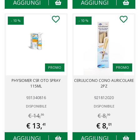
AGGIUNGI
AGGIUNGI
- 10 %
- 10 %
PROMO
PROMO
PHYSIOMER CSR OTO SPRAY
CERULICONO CONO AURICOLARE
115ML
2PZ
931340816
921812020
DISPONIBILE
DISPONIBILE
€ 14,
€ 8,
90
90
€ 13,
€ 8,
41
01
AGGIUNGI
AGGIUNGI