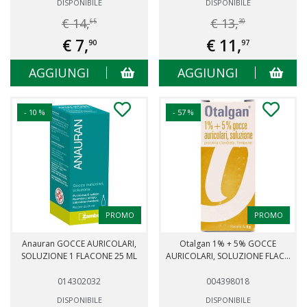
DISPONIBILE
DISPONIBILE
€ 14,
€ 13,
65
30
€ 7,
€ 11,
90
97
AGGIUNGI
AGGIUNGI
- 10 %
- 57 %
PROMO
PROMO
Anauran GOCCE AURICOLARI,
Otalgan 1% + 5% GOCCE
SOLUZIONE 1 FLACONE 25 ML
AURICOLARI, SOLUZIONE FLAC...
014302032
004398018
DISPONIBILE
DISPONIBILE