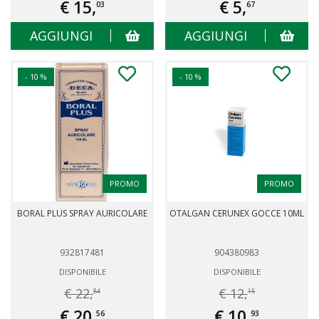
€ 15,
€ 5,
03
67
AGGIUNGI
AGGIUNGI
- 10 %
- 10 %
PROMO
PROMO
BORAL PLUS SPRAY AURICOLARE
OTALGAN CERUNEX GOCCE 10ML
932817481
904380983
DISPONIBILE
DISPONIBILE
€ 22,
€ 12,
84
15
€ 20,
€ 10,
56
93