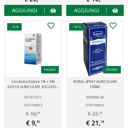
AGGIUNGI
AGGIUNGI
- 10 %
- 10 %
PROMO
PROMO
Cerulisina Dolore 1% + 5%
BORAL SPRAY AURICOLARE
GOCCE AURICOLARI, SOLUZIO...
100ML
027872011
939068146
DISPONIBILE
DISPONIBILE
€ 10,
€ 23,
90
53
€ 9,
€ 21,
81
18