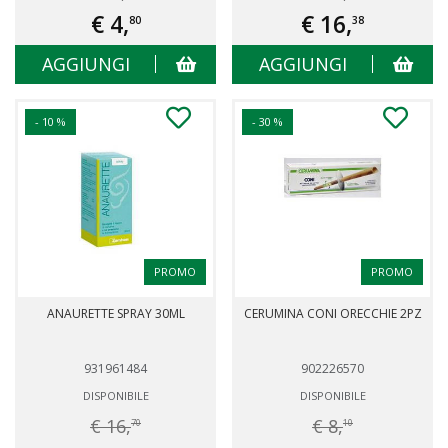
€ 4,
€ 16,
80
38
AGGIUNGI
AGGIUNGI
- 10 %
- 30 %
PROMO
PROMO
ANAURETTE SPRAY 30ML
CERUMINA CONI ORECCHIE 2PZ
931961484
902226570
DISPONIBILE
DISPONIBILE
€ 16,
€ 8,
70
10