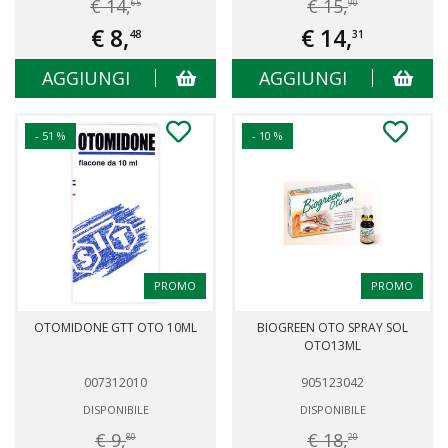
€ 14,
€ 15,
65
90
€ 8,
€ 14,
48
31
AGGIUNGI
AGGIUNGI
- 51 %
- 10 %
PROMO
PROMO
OTOMIDONE GTT OTO 10ML
BIOGREEN OTO SPRAY SOL
OTO13ML
007312010
905123042
DISPONIBILE
DISPONIBILE
€ 9,
€ 18,
80
20