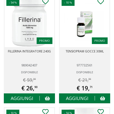
- 54 %
- 10 %
PROMO
PROMO
FILLERINA INTEGRATORE 240G
TENSIOPRAM GOCCE 30ML
989042407
977732561
DISPONIBILE
DISPONIBILE
€ 59,
€ 21,
00
90
€ 26,
€ 19,
90
71
AGGIUNGI
AGGIUNGI
- 10 %
- 56 %