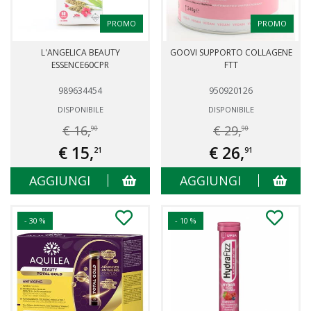
PROMO
PROMO
L'ANGELICA BEAUTY
GOOVI SUPPORTO COLLAGENE
ESSENCE60CPR
FTT
989634454
950920126
DISPONIBILE
DISPONIBILE
€ 16,
€ 29,
90
90
€ 15,
€ 26,
21
91
AGGIUNGI
AGGIUNGI
- 30 %
- 10 %