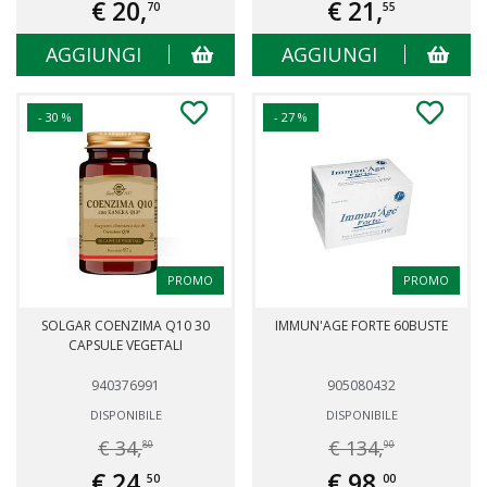
€ 20,
€ 21,
70
55
AGGIUNGI
AGGIUNGI
- 30 %
- 27 %
PROMO
PROMO
SOLGAR COENZIMA Q10 30
IMMUN'AGE FORTE 60BUSTE
CAPSULE VEGETALI
940376991
905080432
DISPONIBILE
DISPONIBILE
€ 34,
€ 134,
80
90
€ 24,
€ 98,
50
00