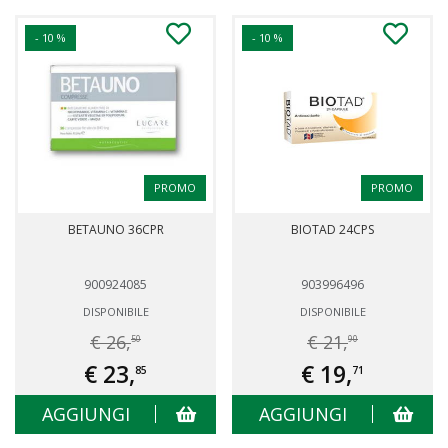
- 10 %
- 10 %
PROMO
PROMO
BETAUNO 36CPR
BIOTAD 24CPS
900924085
903996496
DISPONIBILE
DISPONIBILE
€ 26,
€ 21,
50
90
€ 23,
€ 19,
85
71
AGGIUNGI
AGGIUNGI