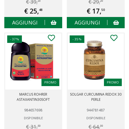
€ 39,
€ 29,
20
20
€ 25,
€ 17,
48
50
AGGIUNGI
AGGIUNGI
- 37 %
- 35 %
PROMO
PROMO
MARCUS ROHRER
SOLGAR CURCUMINA REDOX 30
ASTAXANTIN30SOFT
PERLE
984657698
944781487
DISPONIBILE
DISPONIBILE
€ 31,
€ 64,
50
00