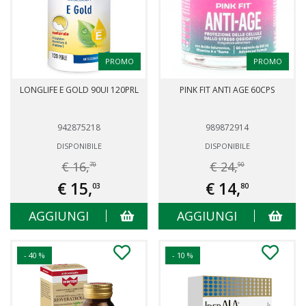
PROMO
PROMO
LONGLIFE E GOLD 90UI 120PRL
PINK FIT ANTI AGE 60CPS
942875218
989872914
DISPONIBILE
DISPONIBILE
€ 16,
€ 24,
70
90
€ 15,
€ 14,
03
80
AGGIUNGI
AGGIUNGI
- 40 %
- 10 %