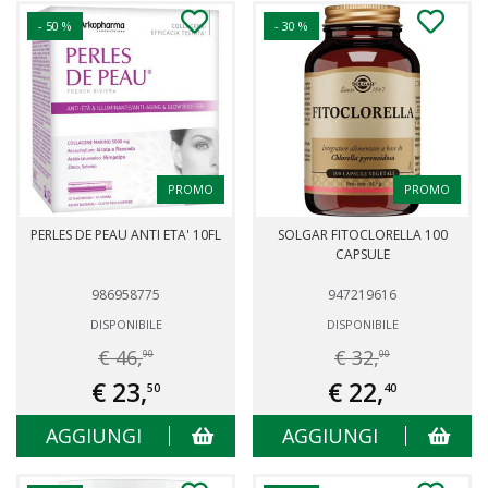
- 50 %
- 30 %
PROMO
PROMO
PERLES DE PEAU ANTI ETA' 10FL
SOLGAR FITOCLORELLA 100
CAPSULE
986958775
947219616
DISPONIBILE
DISPONIBILE
€ 46,
€ 32,
90
00
€ 23,
€ 22,
50
40
AGGIUNGI
AGGIUNGI