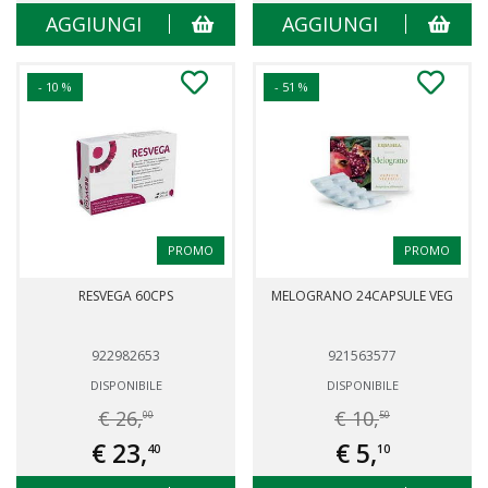
AGGIUNGI
AGGIUNGI
- 10 %
- 51 %
PROMO
PROMO
RESVEGA 60CPS
MELOGRANO 24CAPSULE VEG
922982653
921563577
DISPONIBILE
DISPONIBILE
€ 26,
€ 10,
00
50
€ 23,
€ 5,
40
10