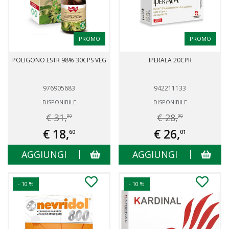
PROMO
PROMO
POLIGONO ESTR 98% 30CPS VEG
IPERALA 20CPR
976905683
942211133
DISPONIBILE
DISPONIBILE
€ 31,
€ 28,
00
90
€ 18,
€ 26,
60
01
AGGIUNGI
AGGIUNGI
- 10 %
- 10 %