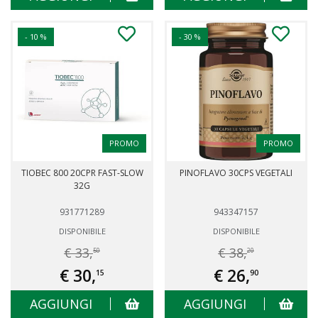
- 10 %
- 30 %
PROMO
PROMO
TIOBEC 800 20CPR FAST-SLOW
PINOFLAVO 30CPS VEGETALI
32G
931771289
943347157
DISPONIBILE
DISPONIBILE
€ 33,
€ 38,
50
20
€ 30,
€ 26,
15
90
AGGIUNGI
AGGIUNGI