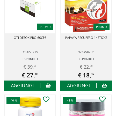
PROMO
PROMO
OTI DESOX PRO 60CPS
PAPAYA RECUPERO 14STICKS
989053715
975450798
DISPONIBILE
DISPONIBILE
€ 39,
€ 22,
90
90
€ 27,
€ 18,
80
32
AGGIUNGI
AGGIUNGI
- 10 %
- 41 %