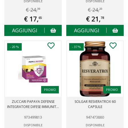
DISPONIBILE
DISPONIBILE
€ 24,
€ 24,
90
20
€ 17,
€ 21,
65
78
AGGIUNGI
AGGIUNGI
- 20 %
- 37 %
PROMO
PROMO
ZUCCARI PAPAYA DEFENSE
SOLGAR RESVERATROX 60
INTEGRATORE DIFESE IMMUNIT...
CAPSULE
973499813
947473880
DISPONIBILE
DISPONIBILE