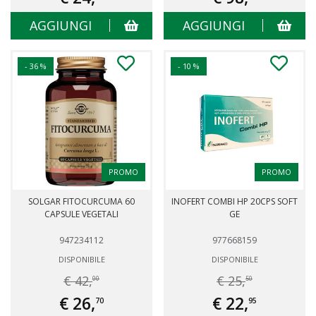
AGGIUNGI
AGGIUNGI
- 36 %
- 10 %
PROMO
PROMO
SOLGAR FITOCURCUMA 60
INOFERT COMBI HP 20CPS SOFT
CAPSULE VEGETALI
GE
947234112
977668159
DISPONIBILE
DISPONIBILE
€ 42,
€ 25,
00
50
€ 26,
€ 22,
70
95