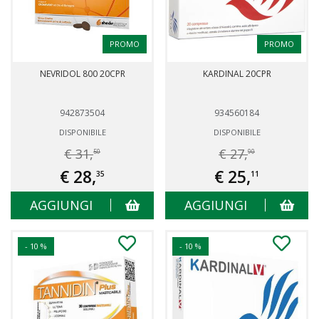
PROMO
PROMO
NEVRIDOL 800 20CPR
KARDINAL 20CPR
942873504
934560184
DISPONIBILE
DISPONIBILE
€ 31,
€ 27,
50
90
€ 28,
€ 25,
35
11
AGGIUNGI
AGGIUNGI
- 10 %
- 10 %