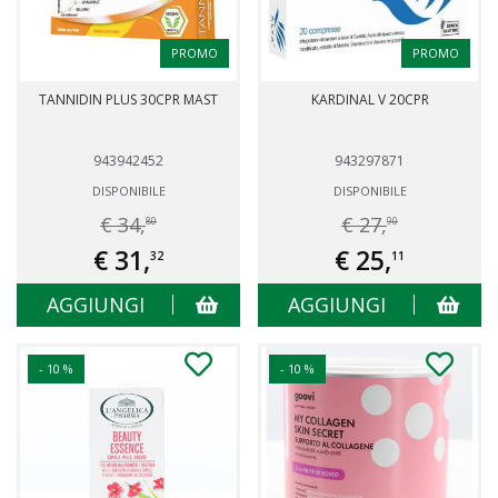
PROMO
PROMO
TANNIDIN PLUS 30CPR MAST
KARDINAL V 20CPR
943942452
943297871
DISPONIBILE
DISPONIBILE
€ 34,
€ 27,
80
90
€ 31,
€ 25,
32
11
AGGIUNGI
AGGIUNGI
- 10 %
- 10 %