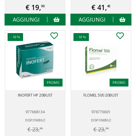
€ 19,
€ 41,
90
45
AGGIUNGI
AGGIUNGI
- 10 %
- 10 %
PROMO
PROMO
INOFERT HP 20BUST
FLOMEL 500 20BUST
977668134
976776601
DISPONIBILE
DISPONIBILE
€ 23,
€ 23,
00
95