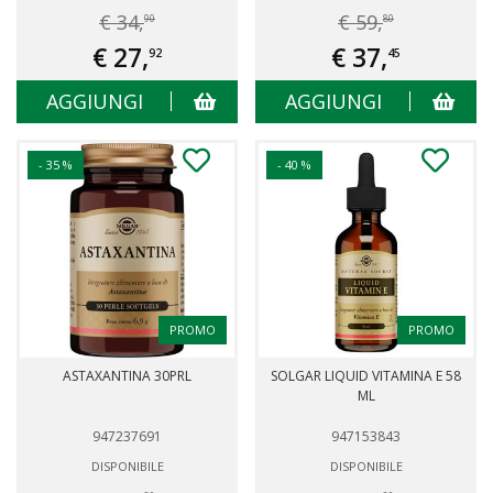
€ 34,
€ 59,
90
80
€ 27,
€ 37,
92
45
AGGIUNGI
AGGIUNGI
- 35 %
- 40 %
PROMO
PROMO
ASTAXANTINA 30PRL
SOLGAR LIQUID VITAMINA E 58
ML
947237691
947153843
DISPONIBILE
DISPONIBILE