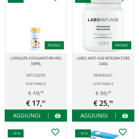
PROMO
PROMO
LONGLIFE ASTAXANTHIN VEG
LABO ANTI AGE INTEGRATORE
30PRL
240G
947228235
989042421
DISPONIBILE
DISPONIBILE
€ 19,
€ 59,
90
00
€ 17,
€ 25,
91
90
AGGIUNGI
AGGIUNGI
- 10 %
- 10 %