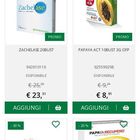
PROMO
PROMO
ZACHELASE 20BUST
PAPAYA ACT 10BUST 3G OFP
942610116
925599298
DISPONIBILE
DISPONIBILE
€ 25,
€ 9,
90
90
€ 23,
€ 8,
31
91
AGGIUNGI
AGGIUNGI
- 30 %
- 20 %