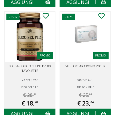
AGGIUNGI
AGGIUNGI
- 35 %
- 10 %
PROMO
PROMO
SOLGAR OLIGO SEL PLUS 100
VITREOCLAR CRONO 20CPR
TAVOLETTE
947218727
902681675
DISPONIBILE
DISPONIBILE
€ 28,
€ 25,
00
60
€ 18,
€ 23,
20
04
AGGIUNGI
AGGIUNGI