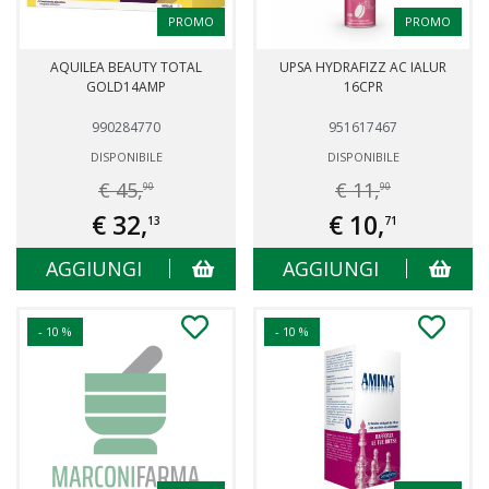
PROMO
PROMO
AQUILEA BEAUTY TOTAL
UPSA HYDRAFIZZ AC IALUR
GOLD14AMP
16CPR
990284770
951617467
DISPONIBILE
DISPONIBILE
€ 45,
€ 11,
90
90
€ 32,
€ 10,
13
71
AGGIUNGI
AGGIUNGI
- 10 %
- 10 %