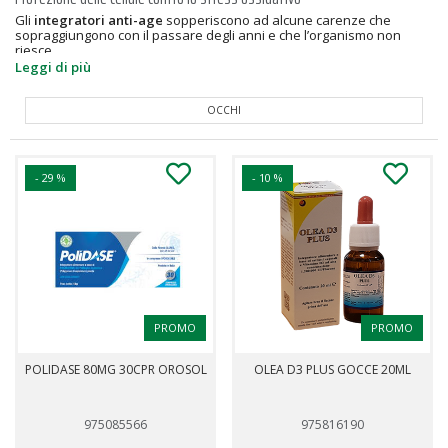
Gli
integratori anti-age
sopperiscono ad alcune carenze che
sopraggiungono con il passare degli anni e che l’organismo non
riesce...
Leggi di più
CICLO MESTRUALE E MENOPAUSA
- 29 %
- 10 %
PROMO
PROMO
POLIDASE 80MG 30CPR OROSOL
OLEA D3 PLUS GOCCE 20ML
975085566
975816190