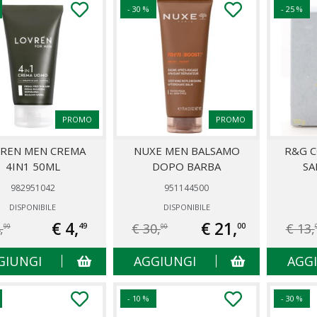
- 30 %
- 25 %
PROMO
PROMO
REN MEN CREMA
NUXE MEN BALSAMO
R&G 
4IN1 50ML
DOPO BARBA
SA
982951042
951144500
DISPONIBILE
DISPONIBILE
€ 4,
€ 21,
,
€ 30,
€ 13,
49
00
99
00
GIUNGI
AGGIUNGI
AGG
- 10 %
- 30 %