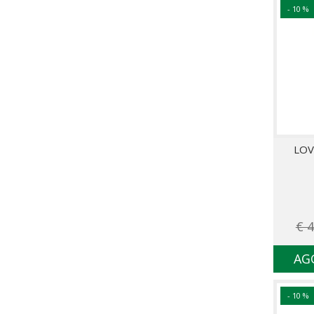
- 10 %
LOV
€ 4
AG
- 10 %