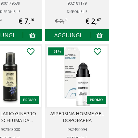
900179639
902181179
DISPONIBILE
DISPONIBILE
€ 7,
€ 2,
€ 2,
40
07
50
30
IUNGI
AGGIUNGI
- 51 %
PROMO
PROMO
OLARIO GINEPRO
ASPERSINA HOMME GEL
SCHIUMA DA ...
DOPOBARBA
937363000
982490094
DISPONIBILE
DISPONIBILE