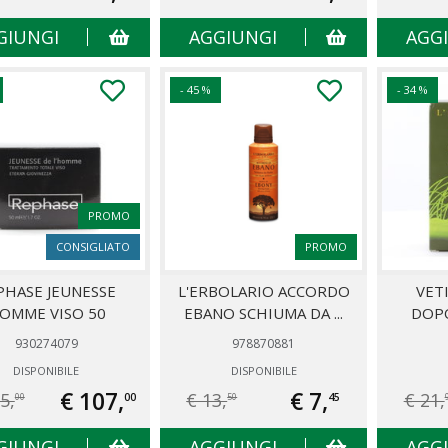
GIUNGI
AGGIUNGI
AGG
- 45 %
- 34 %
PROMO
CONSIGLIATO
PROMO
PHASE JEUNESSE
L'ERBOLARIO ACCORDO
VET
OMME VISO 50
EBANO SCHIUMA DA ...
DOP
930274079
978870881
DISPONIBILE
DISPONIBILE
€ 107,
€ 7,
5,
€ 13,
€ 21,
00
45
00
50
GIUNGI
AGGIUNGI
AGG