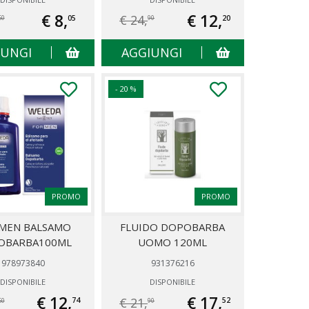
€ 8,
€ 12,
€ 24,
05
20
50
90
IUNGI
AGGIUNGI
- 20 %
PROMO
PROMO
 MEN BALSAMO
FLUIDO DOPOBARBA
OBARBA100ML
UOMO 120ML
978973840
931376216
DISPONIBILE
DISPONIBILE
€ 12,
€ 17,
€ 21,
74
52
50
90