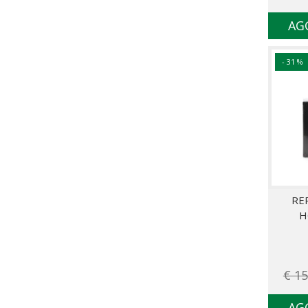
AG
- 31 %
RE
H
€ 15
AG