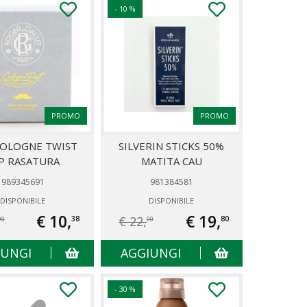
- 10 %
PROMO
PROMO
COLOGNE TWIST
SILVERIN STICKS 50%
P RASATURA
MATITA CAU
989345691
981384581
DISPONIBILE
DISPONIBILE
€ 10,
€ 19,
€ 22,
38
80
90
00
IUNGI
AGGIUNGI
- 30 %