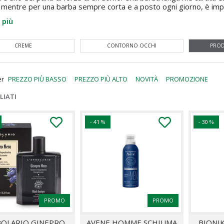
, mentre per una barba sempre corta e a posto ogni giorno, è impo
 più
CREME
CONTORNO OCCHI
PROD
er
PREZZO PIÙ BASSO
PREZZO PIÙ ALTO
NOVITÀ
PROMOZIONE
LIATI
- 41 %
- 30 %
PROMO
PROMO
BOLARIO GINEPRO
AVENE HOMME SCHIUMA
BIONI