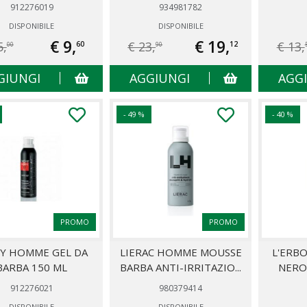
912276019
934981782
DISPONIBILE
DISPONIBILE
€ 9,
€ 19,
5,
€ 23,
€ 13,
60
12
00
90
GIUNGI
AGGIUNGI
AGG
- 49 %
- 40 %
PROMO
PROMO
HY HOMME GEL DA
LIERAC HOMME MOUSSE
L'ERB
BARBA 150 ML
BARBA ANTI-IRRITAZIO...
NERO 
912276021
980379414
DISPONIBILE
DISPONIBILE