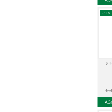
- 10 %
ST
€ 3
AG