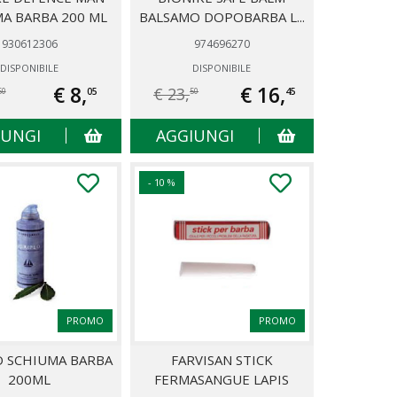
A BARBA 200 ML
BALSAMO DOPOBARBA L...
930612306
974696270
DISPONIBILE
DISPONIBILE
€ 8,
€ 16,
€ 23,
05
45
50
50
IUNGI
AGGIUNGI
- 10 %
PROMO
PROMO
O SCHIUMA BARBA
FARVISAN STICK
200ML
FERMASANGUE LAPIS