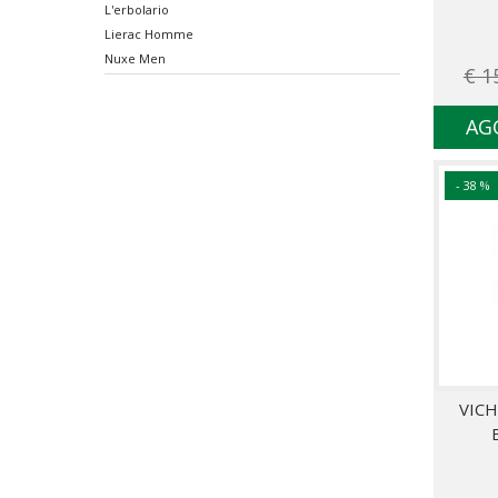
L'erbolario
Lierac Homme
Nuxe Men
€ 1
Vichy Homme
Weleda Men
AG
- 38 %
VIC