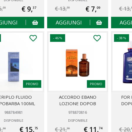
€ 9,
€ 7,
5,
€ 13,
€ 13,
37
09
00
90
GIUNGI
AGGIUNGI
AGG
- 46 %
- 38 %
PROMO
PROMO
ERIPLO FLUIDO
ACCORDO EBANO
FOR
POBARBA 100ML
LOZIONE DOPOB
DOP
988784981
978870816
DISPONIBILE
DISPONIBILE
€ 15,
€ 11,
1,
€ 21,
€ 20,
75
74
90
90