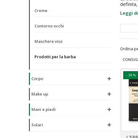
definita
Creme
Leggi di
Contorno occhi
Maschere viso
Ordina p
Prodotti per la barba
CONSIG
- 39 %
Corpo
Make up
Mani e piedi
Solari
L'ER