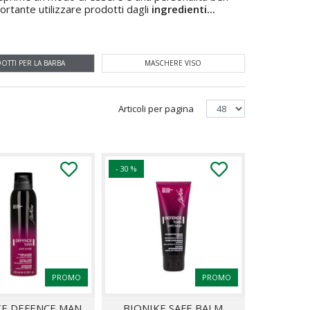
rtante utilizzare prodotti dagli
ingredienti...
OTTI PER LA BARBA
MASCHERE VISO
Articoli per pagina
- 30 %
PROMO
PROMO
KE DEFENCE MAN
BIONIKE SAFE BALM