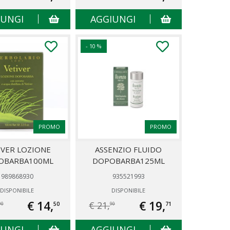
IUNGI
AGGIUNGI
- 10 %
PROMO
PROMO
IVER LOZIONE
ASSENZIO FLUIDO
OBARBA100ML
DOPOBARBA125ML
989868930
935521993
DISPONIBILE
DISPONIBILE
€ 14,
€ 19,
€ 21,
50
71
90
90
IUNGI
AGGIUNGI