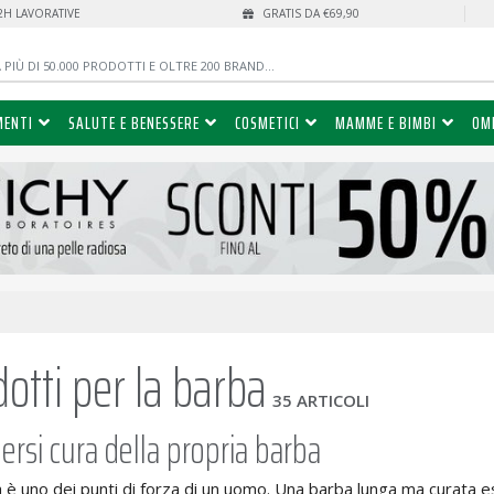
72H LAVORATIVE
GRATIS DA €69,90
MENTI
SALUTE E BENESSERE
COSMETICI
MAMME E BIMBI
OM
otti per la barba
35 ARTICOLI
ersi cura della propria barba
 è uno dei punti di forza di un uomo. Una barba lunga ma curata