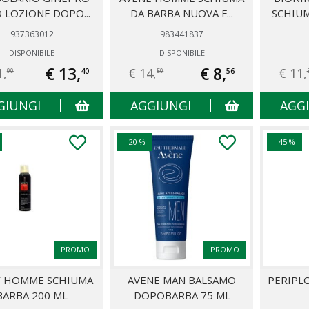
 LOZIONE DOPO...
DA BARBA NUOVA F...
SCHIUM
937363012
983441837
DISPONIBILE
DISPONIBILE
€ 13,
€ 8,
1,
€ 14,
€ 11,
40
56
90
50
GIUNGI
AGGIUNGI
AGG
- 20 %
- 45 %
PROMO
PROMO
Y HOMME SCHIUMA
AVENE MAN BALSAMO
PERIPL
BARBA 200 ML
DOPOBARBA 75 ML