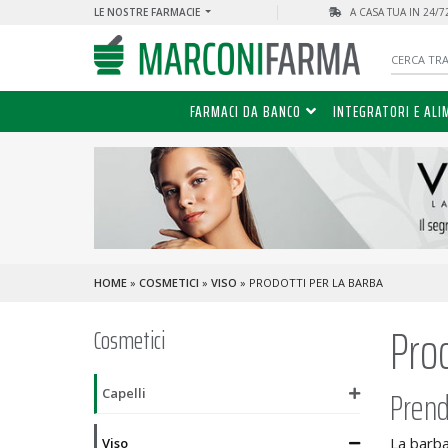
LE NOSTRE FARMACIE
A CASA TUA IN 24/
FARMACI DA BANCO
INTEGRATORI E ALI
HOME
»
COSMETICI
»
VISO
» PRODOTTI PER LA BARBA
Prod
Cosmetici
Prend
Capelli
La barba
Viso