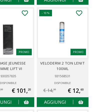
- 10 %
PROMO
PROMO
ASE JEUNESSE
VELODERM 2 TON LENIT
MME LIFT VI
100ML
930357835
931568531
DISPONIBILE
DISPONIBILE
€ 101,
€ 12,
,
€ 14,
20
60
00
00
IUNGI
AGGIUNGI