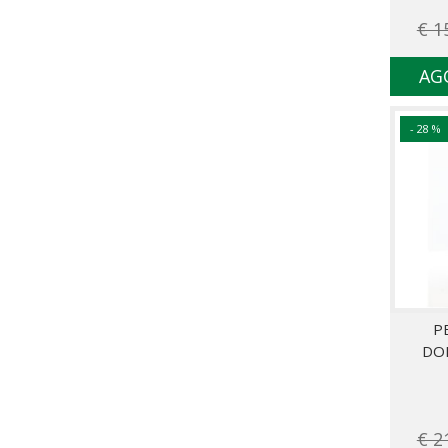
€ 1
AG
- 28 %
P
DO
€ 2