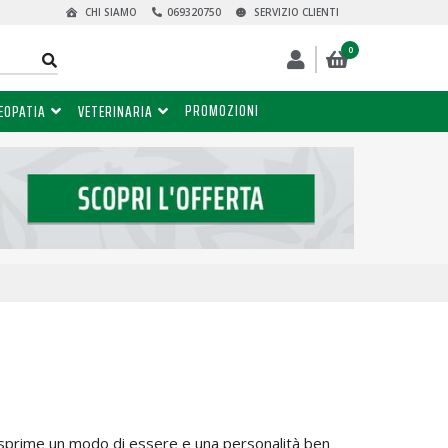
CHI SIAMO
069320750
SERVIZIO CLIENTI
0
PROMOZIONI
EOPATIA
VETERINARIA
 esprime un modo di essere e una personalità ben