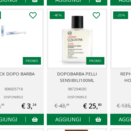
- 40 %
- 25 %
PROMO
PROMO
ICK DOPO BARBA
DOPOBARBA PELLI
REPH
SENSIBILI100ML
HO
908925718
987294030
DISPONIBILE
DISPONIBILE
€ 3,
€ 25,
,
€ 43,
€ 135
24
80
60
00
GIUNGI
AGGIUNGI
AGG