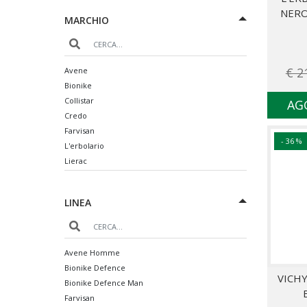
NERO
MARCHIO
€ 2
Avene
Bionike
Collistar
AG
Credo
Farvisan
- 36 %
L'erbolario
Lierac
Nuxe
River Pharma
LINEA
Roger & Gallet
Safety
Vichy
Weleda
Avene Homme
Bionike Defence
VICH
Bionike Defence Man
Farvisan