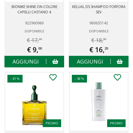
BIONIKE SHINE ON COLORE
KELUAL DS SHAMPOO FORFORA
CAPELLI CASTANO 4
SEV
922960986
980635142
DISPONIBILE
DISPONIBILE
€ 17,
€ 18,
25
00
€ 9,
€ 16,
00
20
AGGIUNGI
AGGIUNGI
- 41 %
- 58 %
PROMO
PROMO