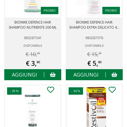
PROMO
PROMO
BIONIKE DEFENCE HAIR
BIONIKE DEFENCE HAIR
SHAMPOO NUTRIENTE 200 ML
SHAMPOO EXTRA DELICATO 4...
980287041
980287078
DISPONIBILE
DISPONIBILE
€ 10,
€ 15,
50
50
€ 3,
€ 5,
80
80
AGGIUNGI
AGGIUNGI
- 39 %
- 36 %