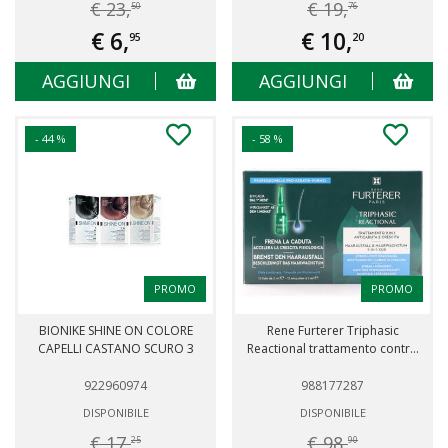
€ 23,
€ 19,
50
76
€ 6,
€ 10,
95
20
AGGIUNGI
AGGIUNGI
- 44 %
- 58 %
PROMO
PROMO
BIONIKE SHINE ON COLORE
Rene Furterer Triphasic
CAPELLI CASTANO SCURO 3
Reactional trattamento contr...
922960974
988177287
DISPONIBILE
DISPONIBILE
€ 17,
€ 98,
25
90