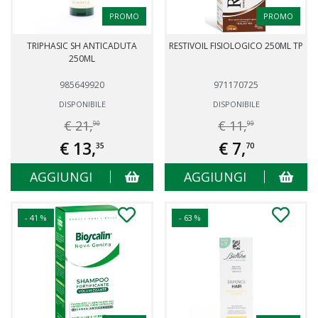
PROMO
PROMO
TRIPHASIC SH ANTICADUTA
RESTIVOIL FISIOLOGICO 250ML TP
250ML
985649920
971170725
DISPONIBILE
DISPONIBILE
€ 21,
€ 11,
90
99
€ 13,
€ 7,
35
70
AGGIUNGI
AGGIUNGI
- 41 %
- 63 %