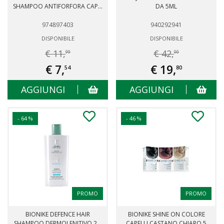
SHAMPOO ANTIFORFORA CAP...
DA 5ML
974897403
940292941
DISPONIBILE
DISPONIBILE
€ 11,
€ 42,
99
00
€ 7,
€ 19,
54
80
AGGIUNGI
AGGIUNGI
- 64 %
- 46 %
PROMO
PROMO
BIONIKE DEFENCE HAIR
BIONIKE SHINE ON COLORE
SHAMPOO DERMOLENITIVO 2...
CAPELLI CASTANO CHIARO 5