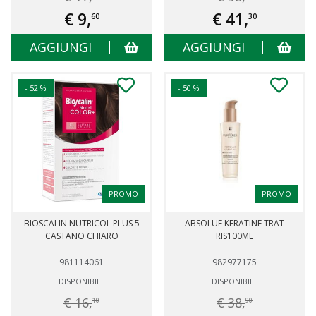
€ 9,
€ 41,
60
30
AGGIUNGI
AGGIUNGI
- 52 %
- 50 %
PROMO
PROMO
BIOSCALIN NUTRICOL PLUS 5
ABSOLUE KERATINE TRAT
CASTANO CHIARO
RIS100ML
981114061
982977175
DISPONIBILE
DISPONIBILE
€ 16,
€ 38,
10
90