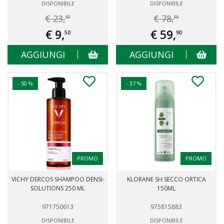
DISPONIBILE
DISPONIBILE
€ 23,
€ 78,
50
00
€ 9,
€ 59,
50
90
AGGIUNGI
AGGIUNGI
- 50 %
- 37 %
PROMO
PROMO
VICHY DERCOS SHAMPOO DENSI-
KLORANE SH SECCO ORTICA
SOLUTIONS 250 ML
150ML
971750613
975815883
DISPONIBILE
DISPONIBILE