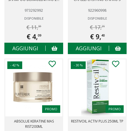
973292992
922960998
DISPONIBILE
DISPONIBILE
€ 11,
€ 17,
50
25
€ 4,
€ 9,
09
40
AGGIUNGI
AGGIUNGI
- 42 %
- 30 %
PROMO
PROMO
ABSOLUE KERATINE MAS
RESTIVOIL ACTIV PLUS 250ML TP
RIST200ML