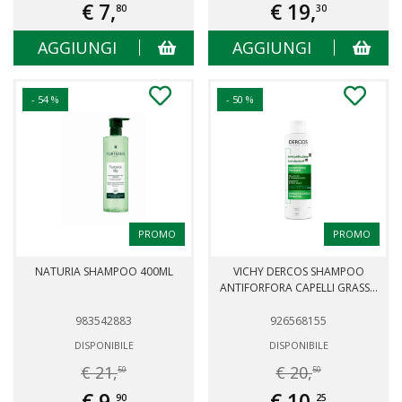
€ 7,
€ 19,
80
30
AGGIUNGI
AGGIUNGI
- 54 %
- 50 %
PROMO
PROMO
NATURIA SHAMPOO 400ML
VICHY DERCOS SHAMPOO
ANTIFORFORA CAPELLI GRASS...
983542883
926568155
DISPONIBILE
DISPONIBILE
€ 21,
€ 20,
50
50
€ 9,
€ 10,
90
25