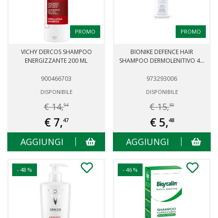
PROMO
PROMO
VICHY DERCOS SHAMPOO
BIONIKE DEFENCE HAIR
ENERGIZZANTE 200 ML
SHAMPOO DERMOLENITIVO 4...
900466703
973293006
DISPONIBILE
DISPONIBILE
€ 14,
€ 15,
94
50
€ 7,
€ 5,
47
48
AGGIUNGI
AGGIUNGI
- 48 %
- 46 %