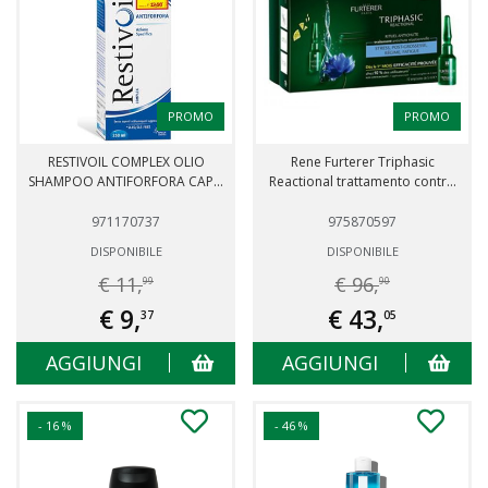
PROMO
PROMO
RESTIVOIL COMPLEX OLIO
Rene Furterer Triphasic
SHAMPOO ANTIFORFORA CAP...
Reactional trattamento contr...
971170737
975870597
DISPONIBILE
DISPONIBILE
€ 11,
€ 96,
99
90
€ 9,
€ 43,
37
05
AGGIUNGI
AGGIUNGI
- 16 %
- 46 %