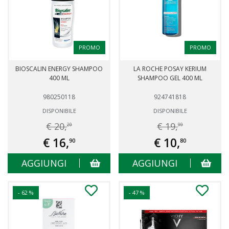
PROMO
PROMO
BIOSCALIN ENERGY SHAMPOO
LA ROCHE POSAY KERIUM
400 ML
SHAMPOO GEL 400 ML
980250118
924741818
DISPONIBILE
DISPONIBILE
€ 20,
€ 19,
20
99
€ 16,
€ 10,
90
80
AGGIUNGI
AGGIUNGI
- 62 %
- 47 %