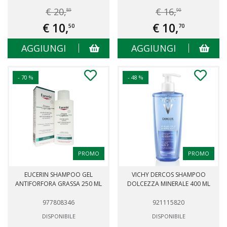
€ 20,
€ 16,
89
90
€ 10,
€ 10,
50
70
AGGIUNGI
AGGIUNGI
- 70 %
- 48 %
PROMO
PROMO
EUCERIN SHAMPOO GEL
VICHY DERCOS SHAMPOO
ANTIFORFORA GRASSA 250 ML
DOLCEZZA MINERALE 400 ML
977808346
921115820
DISPONIBILE
DISPONIBILE