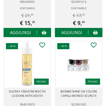
985649932
922961014
DISPONIBILE
DISPONIBILE
€ 21,
€ 17,
90
25
€ 15,
€ 9,
20
60
AGGIUNGI
AGGIUNGI
- 43 %
- 45 %
PROMO
PROMO
DUCRAY CREASTIM REACTIV
BIONIKE SHINE ON COLORE
LOZIONE ANTICADUTA
CAPELLI BIONDO SCURO 6
984319970
922961002