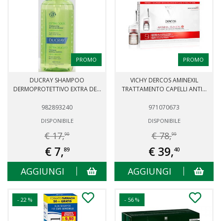
PROMO
PROMO
DUCRAY SHAMPOO
VICHY DERCOS AMINEXIL
DERMOPROTETTIVO EXTRA DE...
TRATTAMENTO CAPELLI ANTI...
982893240
971070673
DISPONIBILE
DISPONIBILE
€ 17,
€ 78,
90
99
€ 7,
€ 39,
89
40
AGGIUNGI
AGGIUNGI
- 22 %
- 56 %