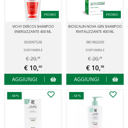
PROMO
PROMO
VICHY DERCOS SHAMPOO
BIOSCALIN NOVA GEN SHAMPOO
ENERGIZZANTE 400 ML
RIVITALIZZANTE 400 ML
920097538
981963200
DISPONIBILE
DISPONIBILE
€ 20,
€ 20,
50
20
€ 10,
€ 10,
60
98
AGGIUNGI
AGGIUNGI
- 64 %
- 63 %