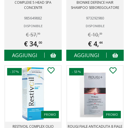
COMPLEXE 5 HEAD SPA
BIONIKE DEFENCE HAIR
CONCENTR
SHAMPOO SEBOREGOLATORE
985649882
973292980
DISPONIBILE
DISPONIBILE
€ 57,
€ 10,
90
50
€ 34,
€ 4,
00
44
AGGIUNGI
AGGIUNGI
- 37 %
- 53 %
PROMO
PROMO
RESTIVOIL COMPLEX OLIO
ROUGJ FIALE ANTICADUTA 8 FIALE