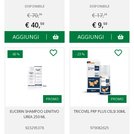
DISPONIBILE
DISPONIBILE
€ 70,
€ 17,
90
25
€ 40,
€ 9,
50
50
AGGIUNGI
AGGIUNGI
- 60 %
- 23 %
PROMO
PROMO
EUCERIN SHAMPOO LENITIVO
TRICOVEL PRP PLUS CELSI 30ML
UREA 250 ML
923295378
979082625