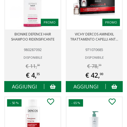
PROMO
PROMO
BIONIKE DEFENCE HAIR
VICHY DERCOS AMINEXIL
SHAMPOO RIDENSIFICANTE
TRATTAMENTO CAPELLI ANT...
980287092
971070685
DISPONIBILE
DISPONIBILE
€ 11,
€ 78,
50
99
€ 4,
€ 42,
35
00
AGGIUNGI
AGGIUNGI
- 50 %
- 65 %