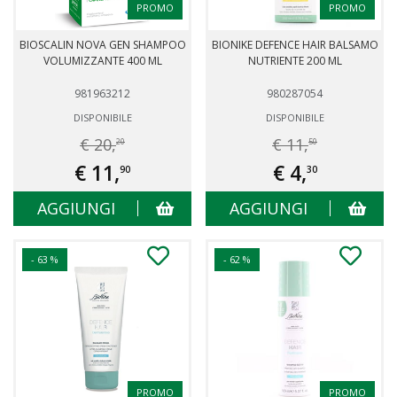
PROMO
PROMO
BIOSCALIN NOVA GEN SHAMPOO
BIONIKE DEFENCE HAIR BALSAMO
VOLUMIZZANTE 400 ML
NUTRIENTE 200 ML
981963212
980287054
DISPONIBILE
DISPONIBILE
€ 20,
€ 11,
20
50
€ 11,
€ 4,
90
30
AGGIUNGI
AGGIUNGI
- 63 %
- 62 %
PROMO
PROMO