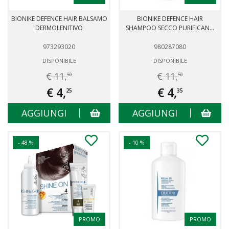
BIONIKE DEFENCE HAIR BALSAMO
BIONIKE DEFENCE HAIR
DERMOLENITIVO
SHAMPOO SECCO PURIFICAN...
973293020
980287080
DISPONIBILE
DISPONIBILE
€ 11,
€ 11,
50
50
€ 4,
€ 4,
25
35
AGGIUNGI
AGGIUNGI
- 48 %
- 10 %
PROMO
PROMO