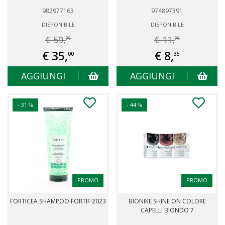
982977163
974897391
DISPONIBILE
DISPONIBILE
€ 59,
€ 11,
90
99
€ 35,
€ 8,
00
35
AGGIUNGI
AGGIUNGI
- 31 %
- 44 %
PROMO
PROMO
FORTICEA SHAMPOO FORTIF 2023
BIONIKE SHINE ON COLORE
CAPELLI BIONDO 7