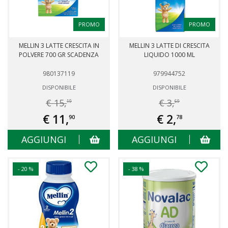
PROMO
PROMO
MELLIN 3 LATTE CRESCITA IN
MELLIN 3 LATTE DI CRESCITA
POLVERE 700 GR SCADENZA
LIQUIDO 1000 ML
980137119
979944752
DISPONIBILE
DISPONIBILE
€ 15,
€ 3,
19
69
€ 11,
€ 2,
90
78
AGGIUNGI
AGGIUNGI
- 20 %
- 38 %