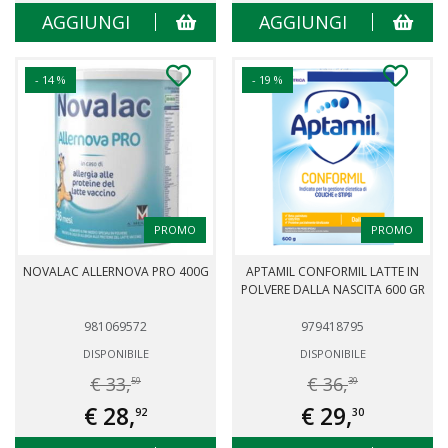
AGGIUNGI
AGGIUNGI
- 14 %
- 19 %
PROMO
PROMO
NOVALAC ALLERNOVA PRO 400G
APTAMIL CONFORMIL LATTE IN
POLVERE DALLA NASCITA 600 GR
981069572
979418795
DISPONIBILE
DISPONIBILE
€ 33,
€ 36,
59
39
€ 28,
€ 29,
92
30