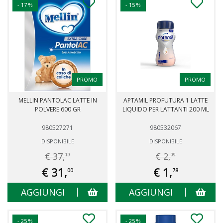
- 17 %
- 15 %
PROMO
PROMO
MELLIN PANTOLAC LATTE IN
APTAMIL PROFUTURA 1 LATTE
POLVERE 600 GR
LIQUIDO PER LATTANTI 200 ML
980527271
980532067
DISPONIBILE
DISPONIBILE
€ 37,
€ 2,
19
09
€ 31,
€ 1,
00
78
AGGIUNGI
AGGIUNGI
- 25 %
- 25 %