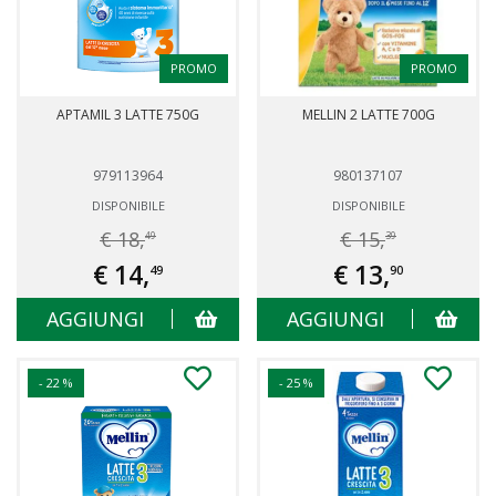
PROMO
PROMO
APTAMIL 3 LATTE 750G
MELLIN 2 LATTE 700G
979113964
980137107
DISPONIBILE
DISPONIBILE
€ 18,
€ 15,
49
39
€ 14,
€ 13,
49
90
AGGIUNGI
AGGIUNGI
- 22 %
- 25 %