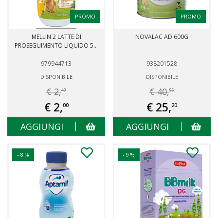
PROMO
PROMO
MELLIN 2 LATTE DI
NOVALAC AD 600G
PROSEGUIMENTO LIQUIDO 5...
979944713
938201528
DISPONIBILE
DISPONIBILE
€ 2,
€ 40,
49
96
€ 2,
€ 25,
00
20
AGGIUNGI
AGGIUNGI
- 8 %
- 9 %