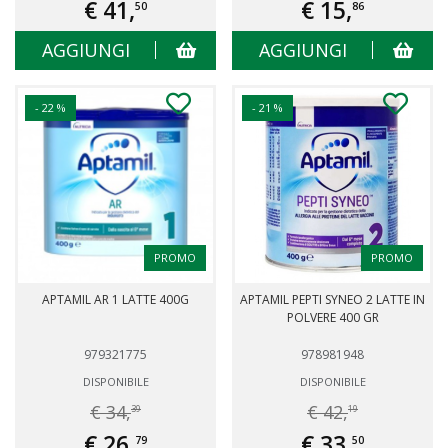
€ 41,
€ 15,
50
86
AGGIUNGI
AGGIUNGI
- 22 %
- 21 %
PROMO
PROMO
APTAMIL AR 1 LATTE 400G
APTAMIL PEPTI SYNEO 2 LATTE IN
POLVERE 400 GR
979321775
978981948
DISPONIBILE
DISPONIBILE
€ 34,
€ 42,
39
19
€ 26,
€ 33,
79
50