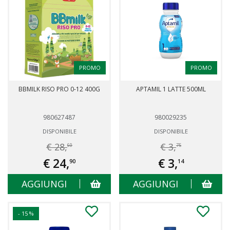
PROMO
PROMO
BBMILK RISO PRO 0-12 400G
APTAMIL 1 LATTE 500ML
980627487
980029235
DISPONIBILE
DISPONIBILE
€ 28,
€ 3,
60
75
€ 24,
€ 3,
90
14
AGGIUNGI
AGGIUNGI
- 15 %