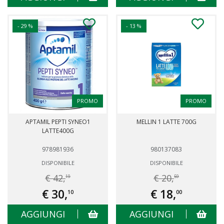
- 29 %
- 13 %
PROMO
PROMO
APTAMIL PEPTI SYNEO1
MELLIN 1 LATTE 700G
LATTE400G
978981936
980137083
DISPONIBILE
DISPONIBILE
€ 42,
€ 20,
19
59
€ 30,
€ 18,
10
00
AGGIUNGI
AGGIUNGI