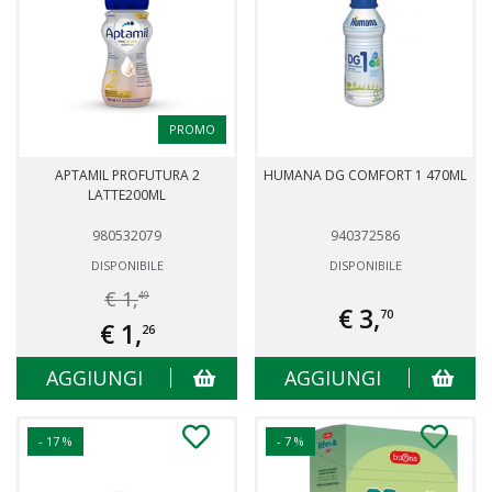
PROMO
APTAMIL PROFUTURA 2
HUMANA DG COMFORT 1 470ML
LATTE200ML
980532079
940372586
DISPONIBILE
DISPONIBILE
€ 1,
49
€ 3,
70
€ 1,
26
AGGIUNGI
AGGIUNGI
- 17 %
- 7 %