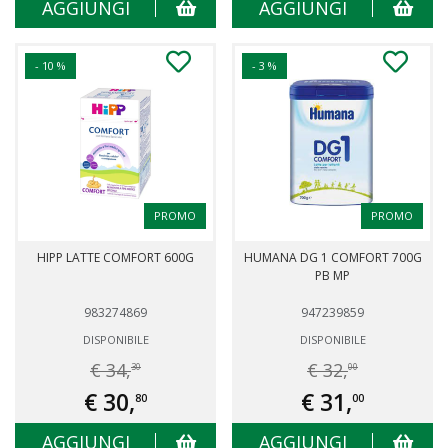
AGGIUNGI
AGGIUNGI
- 10 %
- 3 %
PROMO
PROMO
HIPP LATTE COMFORT 600G
HUMANA DG 1 COMFORT 700G
PB MP
983274869
947239859
DISPONIBILE
DISPONIBILE
€ 34,
€ 32,
30
00
€ 30,
€ 31,
80
00
AGGIUNGI
AGGIUNGI