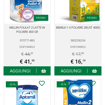
PROMO
PROMO
MELLIN POLILAT 2 LATTE IN
BBMILK 1-3 POLVERE 2BUST 400G
POLVERE 400 GR
970771489
980258204
DISPONIBILE
DISPONIBILE
€ 44,
€ 17,
29
89
€ 41,
€ 16,
00
10
AGGIUNGI
AGGIUNGI
- 22 %
- 10 %