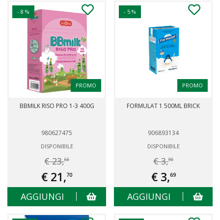
- 8 %
- 5 %
PROMO
PROMO
BBMILK RISO PRO 1-3 400G
FORMULAT 1 500ML BRICK
980627475
906893134
DISPONIBILE
DISPONIBILE
€ 23,
€ 3,
60
90
€ 21,
€ 3,
70
69
AGGIUNGI
AGGIUNGI