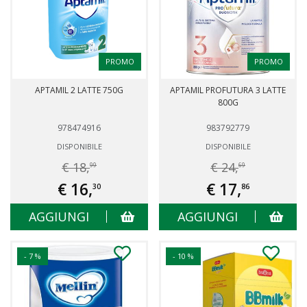
PROMO
PROMO
APTAMIL 2 LATTE 750G
APTAMIL PROFUTURA 3 LATTE
800G
978474916
983792779
DISPONIBILE
DISPONIBILE
€ 18,
€ 24,
99
69
€ 16,
€ 17,
30
86
AGGIUNGI
AGGIUNGI
- 7 %
- 10 %