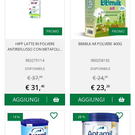
PROMO
PROMO
HIPP LATTE IN POLVERE
BBMILK AR POLVERE 400G
ANTIREFLUSSO CON METAFOLI...
983275114
980258192
DISPONIBILE
DISPONIBILE
€ 37,
€ 24,
85
90
€ 31,
€ 23,
40
20
AGGIUNGI
AGGIUNGI
- 14 %
- 28 %