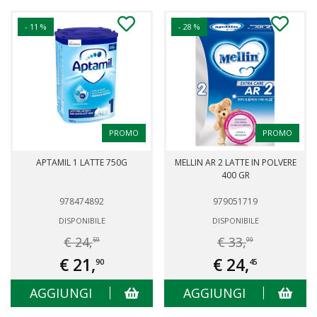
- 11 %
- 28 %
PROMO
PROMO
APTAMIL 1 LATTE 750G
MELLIN AR 2 LATTE IN POLVERE
400 GR
978474892
979051719
DISPONIBILE
DISPONIBILE
€ 24,
€ 33,
59
99
€ 21,
€ 24,
90
45
AGGIUNGI
AGGIUNGI