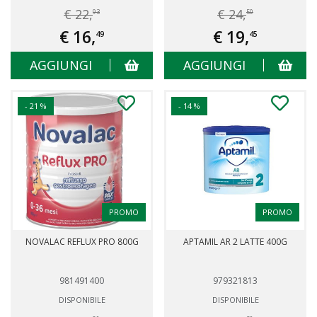
€ 22,
€ 24,
93
50
€ 16,
€ 19,
49
45
AGGIUNGI
AGGIUNGI
- 21 %
- 14 %
PROMO
PROMO
NOVALAC REFLUX PRO 800G
APTAMIL AR 2 LATTE 400G
981491400
979321813
DISPONIBILE
DISPONIBILE