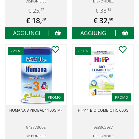
DISPONIBILE
DISPONIBILE
€ 25,
€ 38,
77
82
€ 18,
€ 32,
38
80
AGGIUNGI
AGGIUNGI
- 28 %
- 21 %
PROMO
PROMO
HUMANA 3 PROBAL 1100G MP
HIPP 1 BIO COMBIOTIC 600G
943773008
983365937
DISPONIBILE
DISPONIBILE