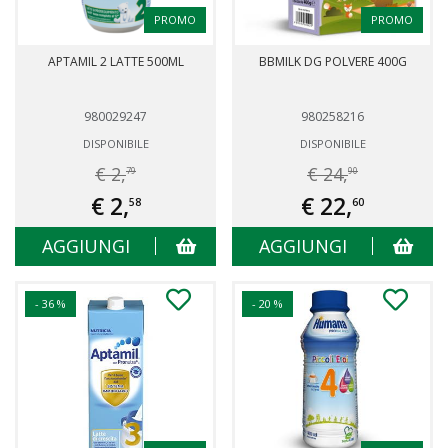
PROMO
PROMO
APTAMIL 2 LATTE 500ML
BBMILK DG POLVERE 400G
980029247
980258216
DISPONIBILE
DISPONIBILE
€ 2,
€ 24,
79
90
€ 2,
€ 22,
58
60
AGGIUNGI
AGGIUNGI
- 36 %
- 20 %