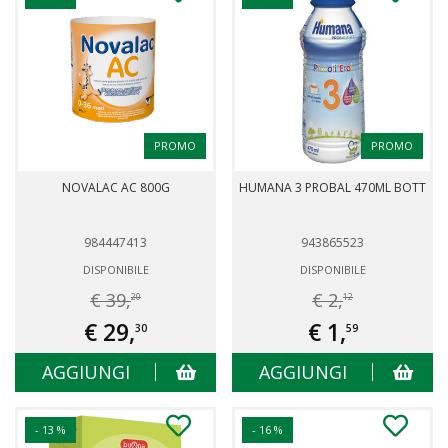
PROMO
PROMO
NOVALAC AC 800G
HUMANA 3 PROBAL 470ML BOTT
984447413
943865523
DISPONIBILE
DISPONIBILE
€ 39,
€ 2,
20
12
€ 29,
€ 1,
30
59
AGGIUNGI
AGGIUNGI
- 13 %
- 16 %