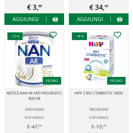
€ 3,
€ 34,
88
60
AGGIUNGI
AGGIUNGI
- 12 %
- 18 %
PROMO
PROMO
NESTLÉ NAN AR ANTI-RIGURGITO
HIPP 2 BIO COMBIOTIC 600G
800 GR
944163866
983365949
DISPONIBILE
DISPONIBILE
€ 47,
€ 19,
05
25