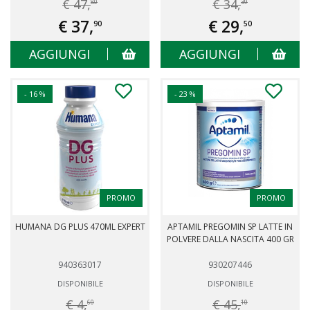
€ 47,
€ 34,
80
39
€ 37,
€ 29,
90
50
AGGIUNGI
AGGIUNGI
- 16 %
- 23 %
PROMO
PROMO
HUMANA DG PLUS 470ML EXPERT
APTAMIL PREGOMIN SP LATTE IN
POLVERE DALLA NASCITA 400 GR
940363017
930207446
DISPONIBILE
DISPONIBILE
€ 4,
€ 45,
60
10