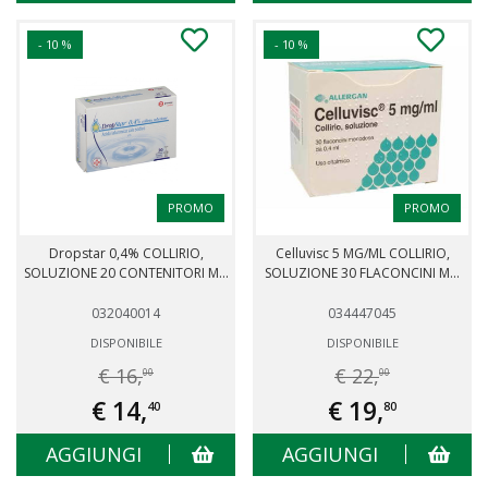
- 10 %
- 10 %
PROMO
PROMO
Dropstar 0,4% COLLIRIO,
Celluvisc 5 MG/ML COLLIRIO,
SOLUZIONE 20 CONTENITORI M...
SOLUZIONE 30 FLACONCINI M...
032040014
034447045
DISPONIBILE
DISPONIBILE
€ 16,
€ 22,
00
00
€ 14,
€ 19,
40
80
AGGIUNGI
AGGIUNGI