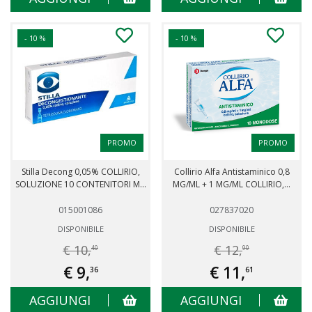
- 10 %
- 10 %
PROMO
PROMO
Stilla Decong 0,05% COLLIRIO,
Collirio Alfa Antistaminico 0,8
SOLUZIONE 10 CONTENITORI M...
MG/ML + 1 MG/ML COLLIRIO,...
015001086
027837020
DISPONIBILE
DISPONIBILE
€ 10,
€ 12,
40
90
€ 9,
€ 11,
36
61
AGGIUNGI
AGGIUNGI