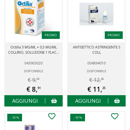
PROMO
PROMO
Octilia 3 MG/ML + 0,5 MG/ML
ANTISETTICO ASTRINGENTE S
COLLIRIO, SOLUZIONE 1 FLAC...
COLL
043903020
004894010
DISPONIBILE
DISPONIBILE
€ 9,
€ 12,
90
50
€ 8,
€ 11,
91
25
AGGIUNGI
AGGIUNGI
- 10 %
- 10 %