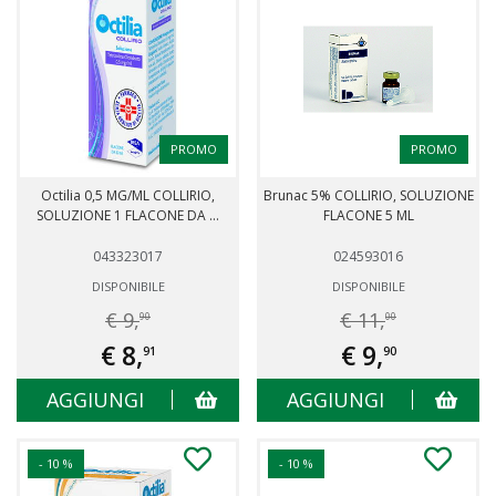
PROMO
PROMO
Octilia 0,5 MG/ML COLLIRIO,
Brunac 5% COLLIRIO, SOLUZIONE
SOLUZIONE 1 FLACONE DA ...
FLACONE 5 ML
043323017
024593016
DISPONIBILE
DISPONIBILE
€ 9,
€ 11,
90
00
€ 8,
€ 9,
91
90
AGGIUNGI
AGGIUNGI
- 10 %
- 10 %