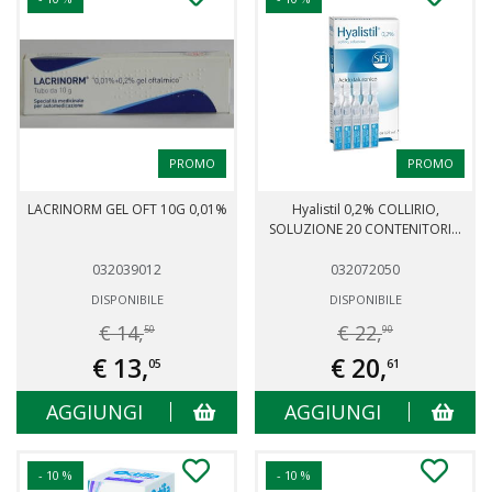
PROMO
PROMO
LACRINORM GEL OFT 10G 0,01%
Hyalistil 0,2% COLLIRIO,
SOLUZIONE 20 CONTENITORI...
032039012
032072050
DISPONIBILE
DISPONIBILE
€ 14,
€ 22,
50
90
€ 13,
€ 20,
05
61
AGGIUNGI
AGGIUNGI
- 10 %
- 10 %