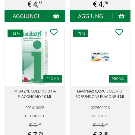
€ 4,
€ 4,
35
20
AGGIUNGI
AGGIUNGI
- 22 %
- 73 %
PROMO
PROMO
IMIDAZYL COLLIRIO 0,1%
Levoreact 0,05% COLLIRIO,
FLACONCINO 10 ML
SOSPENSIONE FLACONE 4 ML
003410026
027699026
DISPONIBILE
DISPONIBILE
€ 9,
€ 14,
90
26
€ 7,
€ 3,
74
85