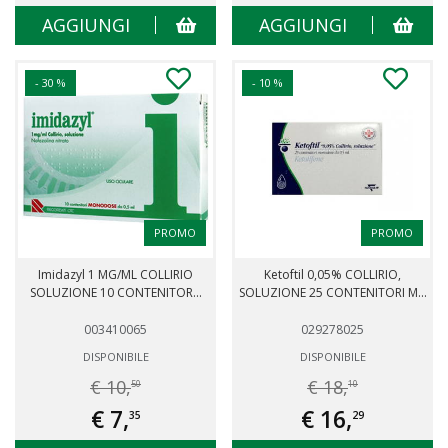
AGGIUNGI
AGGIUNGI
- 30 %
- 10 %
PROMO
PROMO
Imidazyl 1 MG/ML COLLIRIO
Ketoftil 0,05% COLLIRIO,
SOLUZIONE 10 CONTENITOR...
SOLUZIONE 25 CONTENITORI M...
003410065
029278025
DISPONIBILE
DISPONIBILE
€ 10,
€ 18,
50
10
€ 7,
€ 16,
35
29