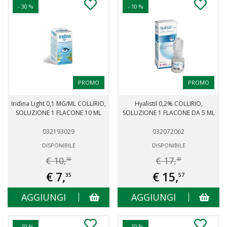
- 30 %
- 10 %
PROMO
PROMO
Iridina Light 0,1 MG/ML COLLIRIO,
Hyalistil 0,2% COLLIRIO,
SOLUZIONE 1 FLACONE 10 ML
SOLUZIONE 1 FLACONE DA 5 ML
032193029
032072062
DISPONIBILE
DISPONIBILE
€ 10,
€ 17,
50
30
€ 7,
€ 15,
35
57
AGGIUNGI
AGGIUNGI
- 10 %
- 10 %