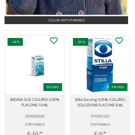
COLLIRI ANTISTAMINICI
- 64 %
- 20 %
PROMO
PROMO
IRIDINA DUE COLLIRIO 0,05%
Stilla Decong 0,05% COLLIRIO,
FLACONE 10 ML
SOLUZIONE FLACONE 8 ML
026630020
015001023
DISPONIBILE
DISPONIBILE
€ 10,
€ 9,
50
40