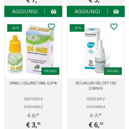
AGGIUNGI
AGGIUNGI
- 56 %
- 10 %
PROMO
PROMO
DIMILL COLLIRIO 10ML 0,01%
SICCAFLUID GEL OFT 10G
2,5MG/G
032163014
033816012
DISPONIBILE
DISPONIBILE
€ 8,
€ 7,
90
00
€ 3,
€ 6,
95
30