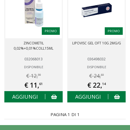
PROMO
PROMO
ZINCOMETIL
LIPOVISC GEL OFT 10G 2MG/G
0,02%+0,01%COLL15ML
032068013
036498032
DISPONIBILE
DISPONIBILE
€ 12,
€ 24,
90
60
€ 11,
€ 22,
61
14
AGGIUNGI
AGGIUNGI
PAGINA 1 DI 1