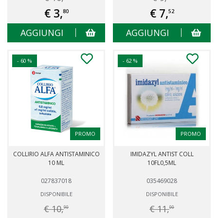
€ 3,
€ 7,
80
52
AGGIUNGI
AGGIUNGI
- 60 %
- 62 %
PROMO
PROMO
COLLIRIO ALFA ANTISTAMINICO
IMIDAZYL ANTIST COLL
10 ML
10FL0,5ML
027837018
035469028
DISPONIBILE
DISPONIBILE
€ 10,
€ 11,
90
00