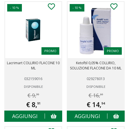
- 10 %
- 10 %
PROMO
PROMO
Lacrimart COLLIRIO FLACONE 10
Ketoftil 0,05% COLLIRIO,
ML
SOLUZIONE FLACONE DA 10 ML
032159016
029278013
DISPONIBILE
DISPONIBILE
€ 9,
€ 16,
90
60
€ 8,
€ 14,
91
94
AGGIUNGI
AGGIUNGI