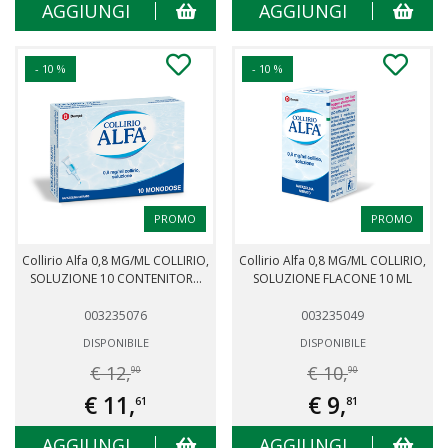
AGGIUNGI
AGGIUNGI
- 10 %
- 10 %
PROMO
PROMO
Collirio Alfa 0,8 MG/ML COLLIRIO,
Collirio Alfa 0,8 MG/ML COLLIRIO,
SOLUZIONE 10 CONTENITOR...
SOLUZIONE FLACONE 10 ML
003235076
003235049
DISPONIBILE
DISPONIBILE
€ 12,
€ 10,
90
90
€ 11,
€ 9,
61
81
AGGIUNGI
AGGIUNGI