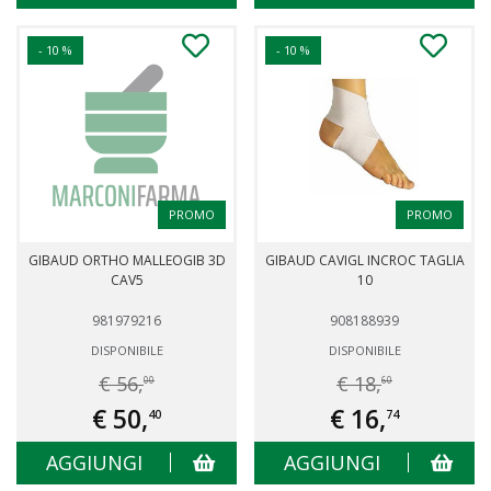
- 10 %
- 10 %
PROMO
PROMO
GIBAUD ORTHO MALLEOGIB 3D
GIBAUD CAVIGL INCROC TAGLIA
CAV5
10
981979216
908188939
DISPONIBILE
DISPONIBILE
€ 56,
€ 18,
00
60
€ 50,
€ 16,
40
74
AGGIUNGI
AGGIUNGI