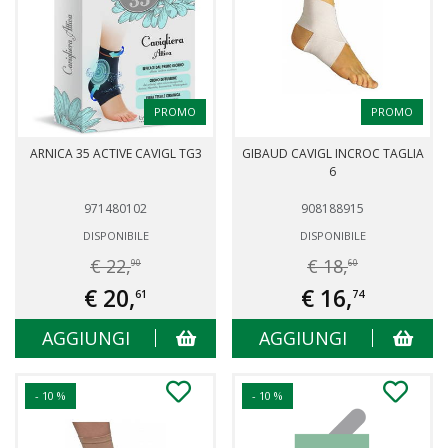
PROMO
PROMO
ARNICA 35 ACTIVE CAVIGL TG3
GIBAUD CAVIGL INCROC TAGLIA
6
971480102
908188915
DISPONIBILE
DISPONIBILE
€ 22,
€ 18,
90
60
€ 20,
€ 16,
61
74
AGGIUNGI
AGGIUNGI
- 10 %
- 10 %