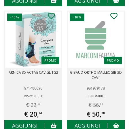
AGGIUNGI
AGGIUNGI
- 10 %
- 10 %
PROMO
PROMO
ARNICA 35 ACTIVE CAVIGL TG2
GIBAUD ORTHO MALLEOGIB 3D
CAV1
971480090
981979178
DISPONIBILE
DISPONIBILE
€ 22,
€ 56,
90
00
€ 20,
€ 50,
61
40
AGGIUNGI
AGGIUNGI