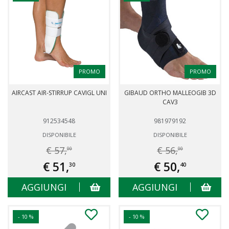
PROMO
PROMO
AIRCAST AIR-STIRRUP CAVIGL UNI
GIBAUD ORTHO MALLEOGIB 3D
CAV3
912534548
981979192
DISPONIBILE
DISPONIBILE
€ 57,
€ 56,
00
00
€ 51,
€ 50,
30
40
AGGIUNGI
AGGIUNGI
- 10 %
- 10 %