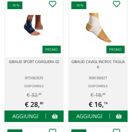
- 10 %
- 10 %
PROMO
PROMO
GIBAUD SPORT CAVIGLIERA 02
GIBAUD CAVIGL INCROC TAGLIA
8
975082835
908188927
DISPONIBILE
DISPONIBILE
€ 32,
€ 18,
00
60
€ 28,
€ 16,
80
74
AGGIUNGI
AGGIUNGI