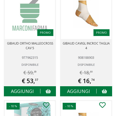
PROMO
PROMO
GIBAUD ORTHO MALLEOCROSS
GIBAUD CAVIGL INCROC TAGLIA
CAV 5
4
977962315
908188903
DISPONIBILE
DISPONIBILE
€ 59,
€ 18,
30
60
€ 53,
€ 16,
37
74
AGGIUNGI
AGGIUNGI
- 10 %
- 10 %