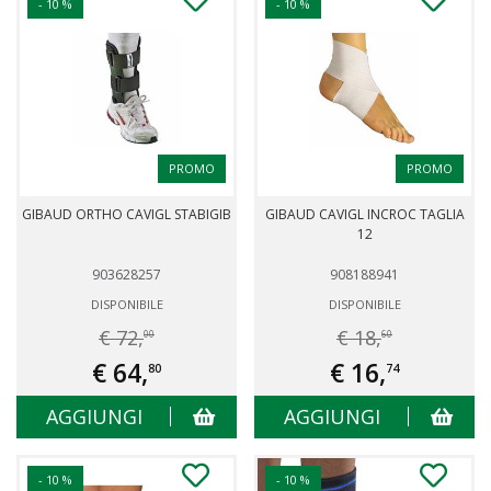
- 10 %
- 10 %
PROMO
PROMO
GIBAUD ORTHO CAVIGL STABIGIB
GIBAUD CAVIGL INCROC TAGLIA
12
903628257
908188941
DISPONIBILE
DISPONIBILE
€ 72,
€ 18,
00
60
€ 64,
€ 16,
80
74
AGGIUNGI
AGGIUNGI
- 10 %
- 10 %