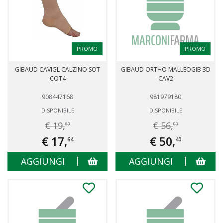
PROMO
PROMO
GIBAUD CAVIGL CALZINO SOT
GIBAUD ORTHO MALLEOGIB 3D
COT4
CAV2
908447168
981979180
DISPONIBILE
DISPONIBILE
€ 19,
€ 56,
60
00
€ 17,
€ 50,
64
40
AGGIUNGI
AGGIUNGI