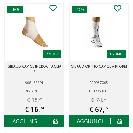
- 10 %
- 10 %
PROMO
PROMO
GIBAUD CAVIGL INCROC TAGLIA
GIBAUD ORTHO CAVIGL AIRFORM
2
908188891
930057005
DISPONIBILE
DISPONIBILE
€ 18,
€ 74,
60
50
€ 16,
€ 67,
74
05
AGGIUNGI
AGGIUNGI