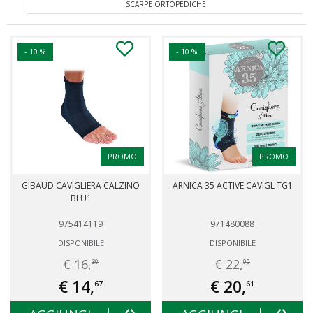
CAVIGLIERE
CIN
- 10 %
- 10 %
PROMO
PROMO
GIBAUD CAVIGLIERA CALZINO
ARNICA 35 ACTIVE CAVIGL TG1
BLU1
975414119
971480088
DISPONIBILE
DISPONIBILE
€ 16,
€ 22,
30
90
€ 14,
€ 20,
67
61