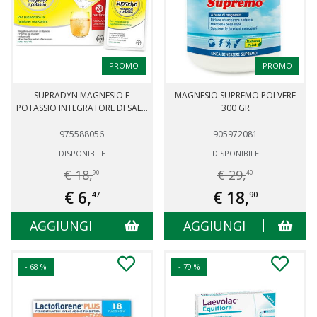
PROMO
PROMO
SUPRADYN MAGNESIO E
MAGNESIO SUPREMO POLVERE
POTASSIO INTEGRATORE DI SAL...
300 GR
975588056
905972081
DISPONIBILE
DISPONIBILE
€ 18,
€ 29,
90
40
€ 6,
€ 18,
47
90
AGGIUNGI
AGGIUNGI
- 68 %
- 79 %