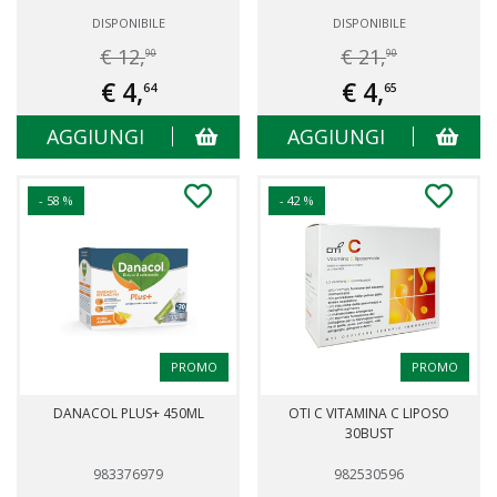
DISPONIBILE
DISPONIBILE
€ 12,
€ 21,
90
90
€ 4,
€ 4,
64
65
AGGIUNGI
AGGIUNGI
- 58 %
- 42 %
PROMO
PROMO
DANACOL PLUS+ 450ML
OTI C VITAMINA C LIPOSO
30BUST
983376979
982530596