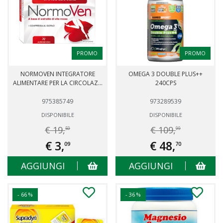
PROMO
PROMO
NORMOVEN INTEGRATORE
OMEGA 3 DOUBLE PLUS++
ALIMENTARE PER LA CIRCOLAZ...
240CPS
975385749
973289539
DISPONIBILE
DISPONIBILE
€ 19,
€ 109,
50
99
€ 3,
€ 48,
09
70
AGGIUNGI
AGGIUNGI
- 66 %
- 36 %