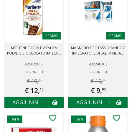
PROMO
PROMO
MERITENE FORZA E VITALITÀ
MAGNESIO E POTASSIO SANDOZ
POLVERE CIOCCOLATO INTEGR...
INTEGRATORE DI SALI MINERA...
926025913
902240302
DISPONIBILE
DISPONIBILE
€ 19,
€ 15,
99
18
€ 12,
€ 9,
10
90
AGGIUNGI
AGGIUNGI
- 84 %
- 56 %