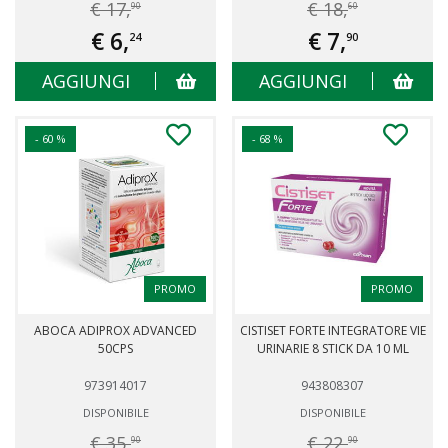
€ 17,
€ 18,
90
60
€ 6,
€ 7,
24
90
AGGIUNGI
AGGIUNGI
- 60 %
- 68 %
PROMO
PROMO
ABOCA ADIPROX ADVANCED
CISTISET FORTE INTEGRATORE VIE
50CPS
URINARIE 8 STICK DA 10 ML
973914017
943808307
DISPONIBILE
DISPONIBILE
€ 35,
€ 22,
90
90