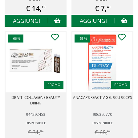
€ 14,
€ 7,
19
40
AGGIUNGI
AGGIUNGI
- 66 %
- 53 %
PROMO
PROMO
DR VITI COLLAGENE BEAUTY
ANACAPS REACTIV GEL 90U 90CPS
DRINK
944292453
986395770
DISPONIBILE
DISPONIBILE
€ 31,
€ 68,
90
00