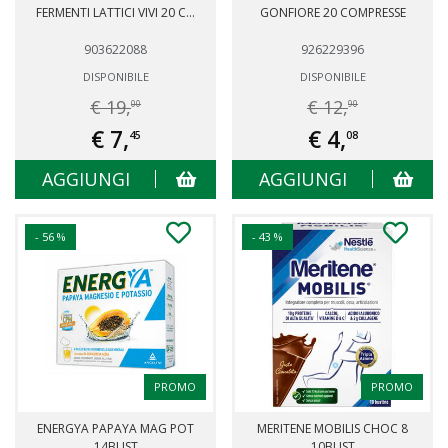
FERMENTI LATTICI VIVI 20 C...
GONFIORE 20 COMPRESSE
903622088
926229396
DISPONIBILE
DISPONIBILE
€ 19,
€ 12,
00
90
€ 7,
€ 4,
45
08
AGGIUNGI
AGGIUNGI
- 56 %
- 43 %
PROMO
PROMO
ENERGYA PAPAYA MAG POT
MERITENE MOBILIS CHOC 8
14BUST
10BUST