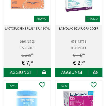
PROMO
PROMO
LACTOFLORENE PLUS 18FL 180ML
LAEVOLAC EQUIFLORA 20CPR
939143703
978115778
DISPONIBILE
DISPONIBILE
€ 22,
€ 14,
40
50
€ 7,
€ 2,
28
99
AGGIUNGI
AGGIUNGI
- 42 %
- 59 %