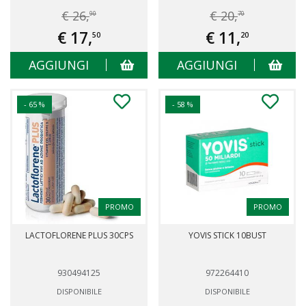
€ 26,
€ 20,
90
70
€ 17,
€ 11,
50
20
AGGIUNGI
AGGIUNGI
- 65 %
- 58 %
PROMO
PROMO
LACTOFLORENE PLUS 30CPS
YOVIS STICK 10BUST
930494125
972264410
DISPONIBILE
DISPONIBILE