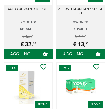
GOLD COLLAGEN FORTE 10FL
ACQUA SIRMIONE MIN NAT 15ML
6F
971083100
909089031
DISPONIBILE
DISPONIBILE
€ 55,
€ 14,
50
90
€ 32,
€ 13,
00
41
AGGIUNGI
AGGIUNGI
- 41 %
- 49 %
PROMO
PROMO