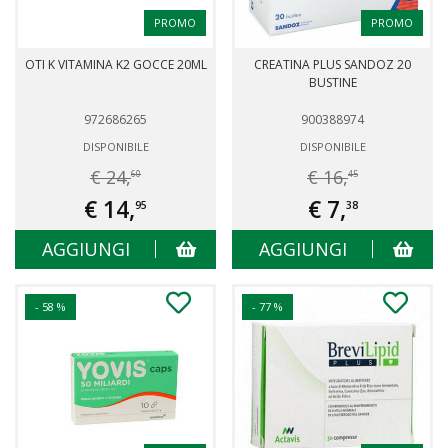
PROMO
PROMO
OTI K VITAMINA K2 GOCCE 20ML
CREATINA PLUS SANDOZ 20
BUSTINE
972686265
900388974
DISPONIBILE
DISPONIBILE
€ 24,
€ 16,
60
45
€ 14,
€ 7,
95
38
AGGIUNGI
AGGIUNGI
- 58 %
- 77 %