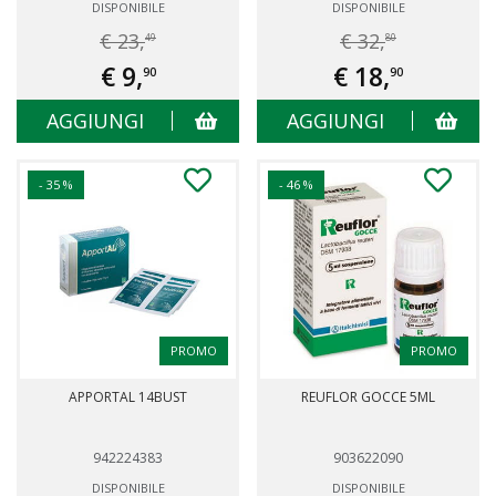
DISPONIBILE
DISPONIBILE
€ 23,
€ 32,
49
80
€ 9,
€ 18,
90
90
AGGIUNGI
AGGIUNGI
- 35 %
- 46 %
PROMO
PROMO
APPORTAL 14BUST
REUFLOR GOCCE 5ML
942224383
903622090
DISPONIBILE
DISPONIBILE