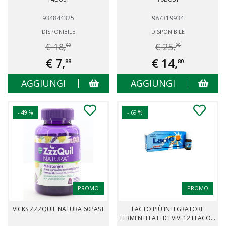
934844325
987319934
DISPONIBILE
DISPONIBILE
€ 18,
€ 25,
00
90
€ 7,
€ 14,
88
80
AGGIUNGI
AGGIUNGI
- 49 %
- 69 %
PROMO
PROMO
VICKS ZZZQUIL NATURA 60PAST
LACTO PIÙ INTEGRATORE
FERMENTI LATTICI VIVI 12 FLACO...