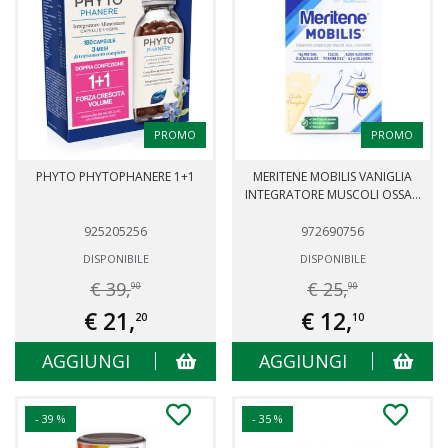
PROMO
PROMO
PHYTO PHYTOPHANERE 1+1
MERITENE MOBILIS VANIGLIA
INTEGRATORE MUSCOLI OSSA...
925205256
972690756
DISPONIBILE
DISPONIBILE
€ 39,
€ 25,
90
90
€ 21,
€ 12,
20
10
AGGIUNGI
AGGIUNGI
- 39 %
- 35 %