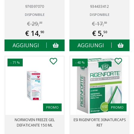
976597070
934433412
DISPONIBILE
DISPONIBILE
€ 29,
€ 17,
33
50
€ 14,
€ 5,
90
50
AGGIUNGI
AGGIUNGI
- 71 %
- 40 %
PROMO
PROMO
NORMOVEN FREEZE GEL
ESI RIGENFORTE 30NATURCAPS
DEFATICANTE 150 ML
RET