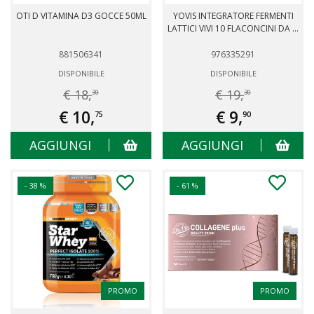
OTI D VITAMINA D3 GOCCE 50ML
YOVIS INTEGRATORE FERMENTI
LATTICI VIVI 10 FLACONCINI DA ...
881506341
976335291
DISPONIBILE
DISPONIBILE
€ 18,
€ 19,
30
30
€ 10,
€ 9,
75
90
AGGIUNGI
AGGIUNGI
- 38 %
- 61 %
PROMO
PROMO