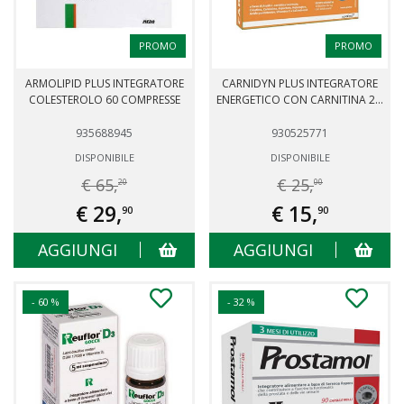
PROMO
PROMO
ARMOLIPID PLUS INTEGRATORE
CARNIDYN PLUS INTEGRATORE
COLESTEROLO 60 COMPRESSE
ENERGETICO CON CARNITINA 2...
935688945
930525771
DISPONIBILE
DISPONIBILE
€ 65,
€ 25,
20
00
€ 29,
€ 15,
90
90
AGGIUNGI
AGGIUNGI
- 60 %
- 32 %