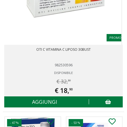
PROMO
OTI C VITAMINA C LIPOSO 30BUST
982530596
DISPONIBILE
€ 32,
80
€ 18,
90
AGGIUNGI
- 47 %
- 53 %