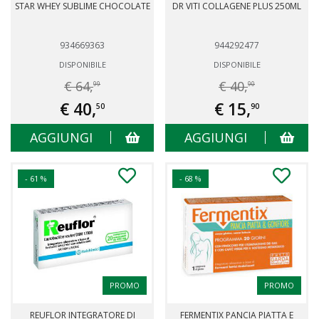
STAR WHEY SUBLIME CHOCOLATE
DR VITI COLLAGENE PLUS 250ML
934669363
944292477
DISPONIBILE
DISPONIBILE
€ 64,
€ 40,
99
90
€ 40,
€ 15,
50
90
AGGIUNGI
AGGIUNGI
- 61 %
- 68 %
PROMO
PROMO
REUFLOR INTEGRATORE DI
FERMENTIX PANCIA PIATTA E