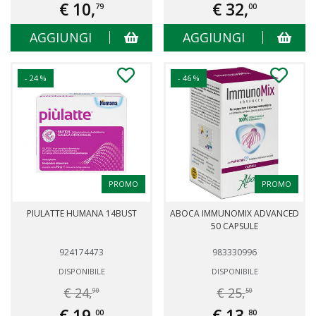
€ 10,
€ 32,
79
00
AGGIUNGI
AGGIUNGI
- 24 %
- 46 %
PROMO
PROMO
PIULATTE HUMANA 14BUST
ABOCA IMMUNOMIX ADVANCED
50 CAPSULE
924174473
983330996
DISPONIBILE
DISPONIBILE
€ 24,
€ 25,
90
50
€ 19,
€ 13,
00
80