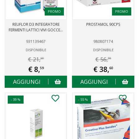
PROMO
PROMO
REUFLOR D3 INTEGRATORE
PROSTAMOL 90CPS
FERMENTI LATTICI VIVI GOCCE...
931139467
980807174
DISPONIBILE
DISPONIBILE
€ 21,
€ 56,
60
90
€ 8,
€ 38,
59
60
AGGIUNGI
AGGIUNGI
- 39 %
- 55 %