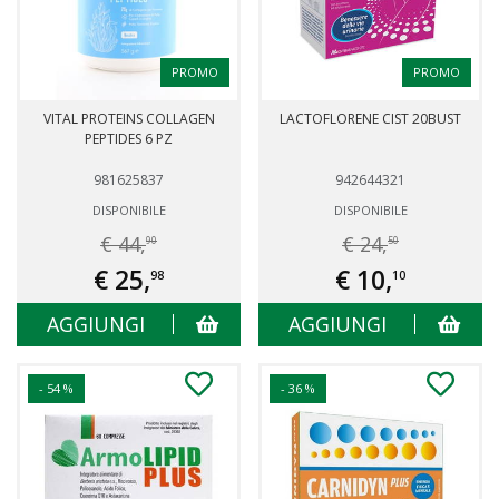
PROMO
PROMO
VITAL PROTEINS COLLAGEN
LACTOFLORENE CIST 20BUST
PEPTIDES 6 PZ
981625837
942644321
DISPONIBILE
DISPONIBILE
€ 44,
€ 24,
90
50
€ 25,
€ 10,
98
10
AGGIUNGI
AGGIUNGI
- 54 %
- 36 %