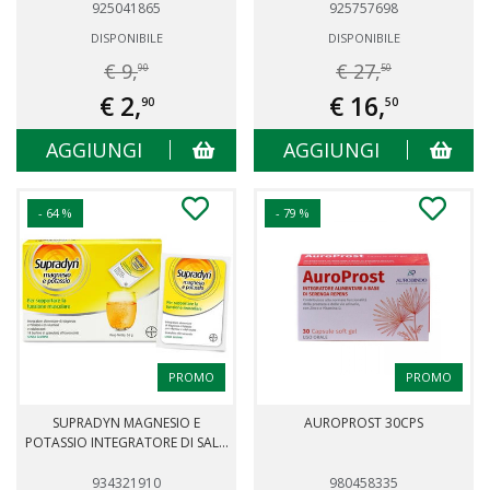
925041865
925757698
DISPONIBILE
DISPONIBILE
€ 9,
€ 27,
90
50
€ 2,
€ 16,
90
50
AGGIUNGI
AGGIUNGI
- 64 %
- 79 %
PROMO
PROMO
SUPRADYN MAGNESIO E
AUROPROST 30CPS
POTASSIO INTEGRATORE DI SAL...
934321910
980458335