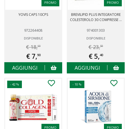
PROMO
PROMO
YOVIS CAPS 10CPS
BREVILIPID PLUS INTEGRATORE
COLESTEROLO 30 COMPRESSE ...
972264408
974001303
DISPONIBILE
DISPONIBILE
€ 18,
€ 23,
60
50
€ 7,
€ 5,
90
40
AGGIUNGI
AGGIUNGI
- 42 %
- 10 %
PROMO
PROMO