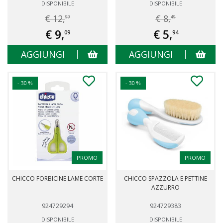
DISPONIBILE
DISPONIBILE
€ 12,
€ 8,
99
49
€ 9,
€ 5,
09
94
AGGIUNGI
AGGIUNGI
- 30 %
- 30 %
PROMO
PROMO
CHICCO FORBICINE LAME CORTE
CHICCO SPAZZOLA E PETTINE
AZZURRO
924729294
924729383
DISPONIBILE
DISPONIBILE