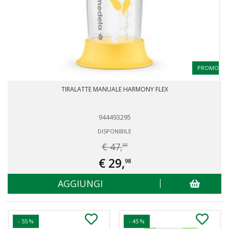
PROMO
TIRALATTE MANUALE HARMONY FLEX
944493295
DISPONIBILE
€ 47,
00
€ 29,
98
AGGIUNGI
- 55 %
- 45 %