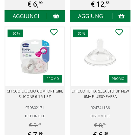
€ 6,
€ 12,
99
53
AGGIUNGI
AGGIUNGI
- 20 %
- 30 %
PROMO
PROMO
CHICCO CIUCCIO COMFORT GIRL
CHICCO TETTARELLA STEPUP NEW
SILICONE 6-16 1 PZ
6M+ FLUSSO PAPPA
970802171
924741186
DISPONIBILE
DISPONIBILE
€ 9,
€ 8,
99
99
€ 7,
€ 6,
99
29