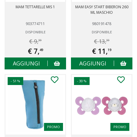
MAM TETTARELLE MIS 1
MAM EASY START BIBERON 260
ML MASCHIO
903774711
980191478
DISPONIBILE
DISPONIBILE
€ 9,
€ 13,
99
99
€ 7,
€ 11,
49
19
AGGIUNGI
AGGIUNGI
- 51 %
- 30 %
PROMO
PROMO