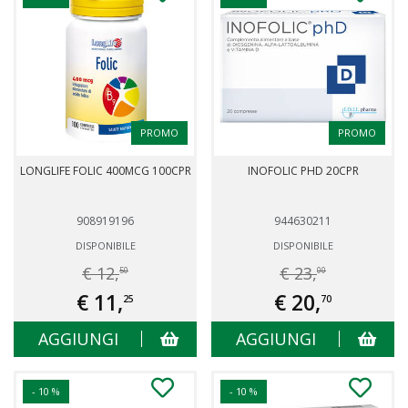
PROMO
PROMO
LONGLIFE FOLIC 400MCG 100CPR
INOFOLIC PHD 20CPR
908919196
944630211
DISPONIBILE
DISPONIBILE
€ 12,
€ 23,
50
00
€ 11,
€ 20,
25
70
AGGIUNGI
AGGIUNGI
- 10 %
- 10 %