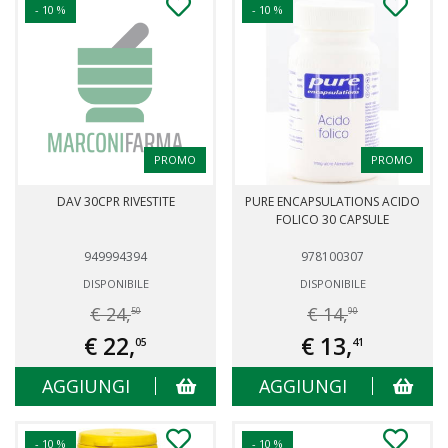
- 10 %
- 10 %
PROMO
PROMO
DAV 30CPR RIVESTITE
PURE ENCAPSULATIONS ACIDO
FOLICO 30 CAPSULE
949994394
978100307
DISPONIBILE
DISPONIBILE
€ 24,
€ 14,
50
90
€ 22,
€ 13,
05
41
AGGIUNGI
AGGIUNGI
- 10 %
- 10 %