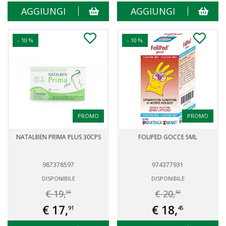
AGGIUNGI
AGGIUNGI
- 10 %
- 10 %
PROMO
PROMO
NATALBEN PRIMA PLUS 30CPS
FOLIPED GOCCE 5ML
987378597
974377931
DISPONIBILE
DISPONIBILE
€ 19,
€ 20,
90
50
€ 17,
€ 18,
91
45