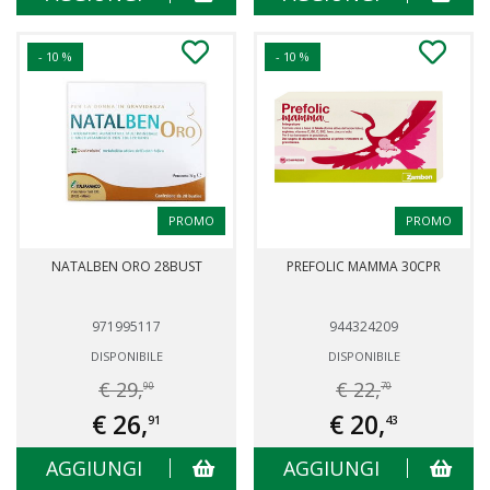
- 10 %
- 10 %
PROMO
PROMO
NATALBEN ORO 28BUST
PREFOLIC MAMMA 30CPR
971995117
944324209
DISPONIBILE
DISPONIBILE
€ 29,
€ 22,
90
70
€ 26,
€ 20,
91
43
AGGIUNGI
AGGIUNGI