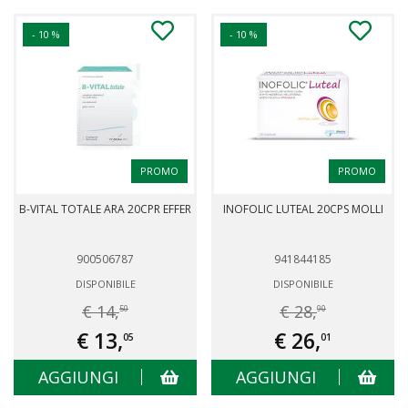
- 10 %
- 10 %
PROMO
PROMO
B-VITAL TOTALE ARA 20CPR EFFER
INOFOLIC LUTEAL 20CPS MOLLI
900506787
941844185
DISPONIBILE
DISPONIBILE
€ 14,
€ 28,
50
90
€ 13,
€ 26,
05
01
AGGIUNGI
AGGIUNGI