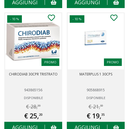
AGGIUNGI
AGGIUNGI
- 10 %
- 10 %
PROMO
PROMO
CHIRODIAB 30CPR TRISTRATO
MATERPLUS 1 30CPS
943865156
905868915
DISPONIBILE
DISPONIBILE
€ 28,
€ 21,
00
50
€ 25,
€ 19,
20
35
AGGIUNGI
AGGIUNGI