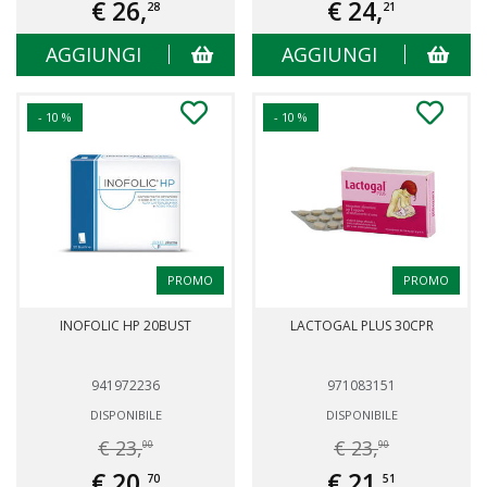
€ 26,
€ 24,
28
21
AGGIUNGI
AGGIUNGI
- 10 %
- 10 %
PROMO
PROMO
INOFOLIC HP 20BUST
LACTOGAL PLUS 30CPR
941972236
971083151
DISPONIBILE
DISPONIBILE
€ 23,
€ 23,
00
90
€ 20,
€ 21,
70
51