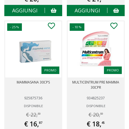
AGGIUNGI
AGGIUNGI
- 25 %
- 10 %
PROMO
PROMO
MAMMASANA 30CPS
MULTICENTRUM PRE MAMMA
30CPR
925875736
934825237
DISPONIBILE
DISPONIBILE
€ 22,
€ 20,
50
50
€ 16,
€ 18,
87
45