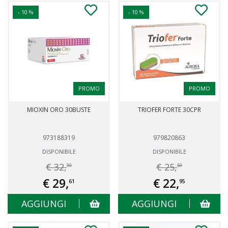
- 10 %
- 10 %
PROMO
PROMO
MIOXIN ORO 30BUSTE
TRIOFER FORTE 30CPR
973188319
979820863
DISPONIBILE
DISPONIBILE
€ 32,
€ 25,
90
50
€ 29,
€ 22,
61
95
AGGIUNGI
AGGIUNGI