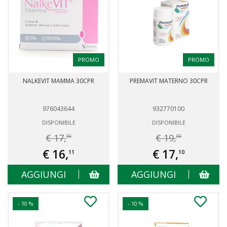
PROMO
PROMO
NALKEVIT MAMMA 30CPR
PREMAVIT MATERNO 30CPR
976043644
932770100
DISPONIBILE
DISPONIBILE
€ 17,
€ 19,
90
00
€ 16,
€ 17,
11
10
AGGIUNGI
AGGIUNGI
- 10 %
- 10 %