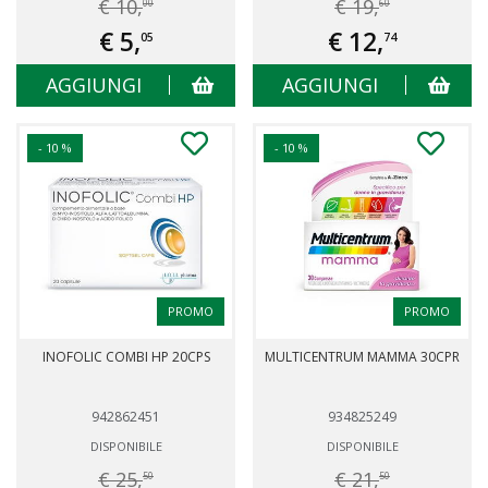
€ 10,
€ 19,
00
60
€ 5,
€ 12,
05
74
AGGIUNGI
AGGIUNGI
- 10 %
- 10 %
PROMO
PROMO
INOFOLIC COMBI HP 20CPS
MULTICENTRUM MAMMA 30CPR
942862451
934825249
DISPONIBILE
DISPONIBILE
€ 25,
€ 21,
50
50