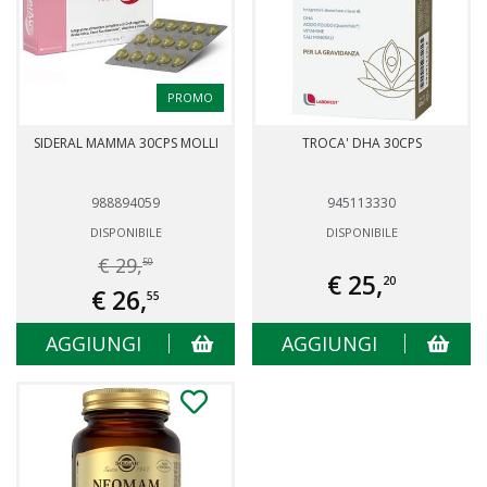
PROMO
SIDERAL MAMMA 30CPS MOLLI
TROCA' DHA 30CPS
988894059
945113330
DISPONIBILE
DISPONIBILE
€ 29,
50
€ 25,
20
€ 26,
55
AGGIUNGI
AGGIUNGI