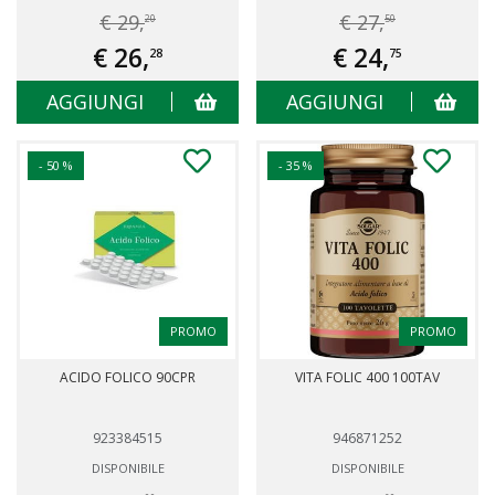
€ 29,
€ 27,
20
50
€ 26,
€ 24,
28
75
AGGIUNGI
AGGIUNGI
- 50 %
- 35 %
PROMO
PROMO
ACIDO FOLICO 90CPR
VITA FOLIC 400 100TAV
923384515
946871252
DISPONIBILE
DISPONIBILE