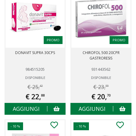
PROMO
PROMO
DONAVIT SUPRA 30CPS
CHIROFOL 500 20CPR
GASTRORESIS
984515205
931443562
DISPONIBILE
DISPONIBILE
€ 25,
€ 23,
42
00
€ 22,
€ 20,
88
70
AGGIUNGI
AGGIUNGI
- 10 %
- 10 %