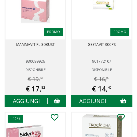
PROMO
PROMO
MAMMAVIT PL 30BUST
GESTAVIT 30CPS
930099926
901772107
DISPONIBILE
DISPONIBILE
€ 19,
€ 16,
80
00
€ 17,
€ 14,
82
40
AGGIUNGI
AGGIUNGI
- 10 %