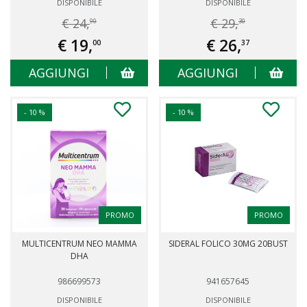
DISPONIBILE
DISPONIBILE
€ 24,
€ 29,
90
30
€ 19,
€ 26,
00
37
AGGIUNGI
AGGIUNGI
- 10 %
- 10 %
PROMO
PROMO
MULTICENTRUM NEO MAMMA
SIDERAL FOLICO 30MG 20BUST
DHA
986699573
941657645
DISPONIBILE
DISPONIBILE