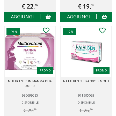
€ 22,
€ 19,
95
35
AGGIUNGI
AGGIUNGI
- 10 %
- 10 %
PROMO
PROMO
MULTICENTRUM MAMMA DHA
NATALBEN SUPRA 30CPS MOLLI
30+30
986699585
971995093
DISPONIBILE
DISPONIBILE
€ 29,
€ 26,
20
90