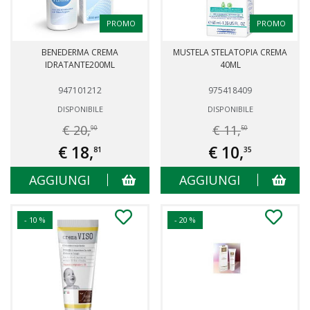
PROMO
PROMO
BENEDERMA CREMA
MUSTELA STELATOPIA CREMA
IDRATANTE200ML
40ML
947101212
975418409
DISPONIBILE
DISPONIBILE
€ 20,
€ 11,
90
50
€ 18,
€ 10,
81
35
AGGIUNGI
AGGIUNGI
- 10 %
- 20 %