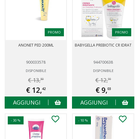
PROMO
PROMO
ANONET PED 200ML
BABYGELLA PREBIOTIC CR IDRAT
900033578
944700638
DISPONIBILE
DISPONIBILE
€ 13,
€ 12,
80
90
€ 12,
€ 9,
42
03
AGGIUNGI
AGGIUNGI
- 30 %
- 10 %