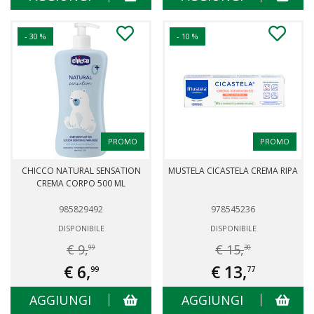
- 30 %
- 10 %
PROMO
PROMO
CHICCO NATURAL SENSATION
MUSTELA CICASTELA CREMA RIPA
CREMA CORPO 500 ML
985829492
978545236
DISPONIBILE
DISPONIBILE
€ 9,
€ 15,
99
30
€ 6,
€ 13,
99
77
AGGIUNGI
AGGIUNGI