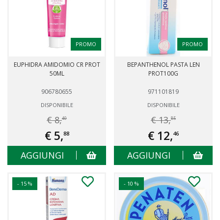
PROMO
PROMO
EUPHIDRA AMIDOMIO CR PROT
BEPANTHENOL PASTA LEN
50ML
PROT100G
906780655
971101819
DISPONIBILE
DISPONIBILE
€ 8,
€ 13,
40
85
€ 5,
€ 12,
88
46
AGGIUNGI
AGGIUNGI
- 15 %
- 10 %