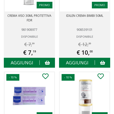
PROMO
PROMO
CREMA VISO 30ML PROTETTIVA
IDILEN CREMA BIMBI 50ML
FDR
981908977
908539101
DISPONIBILE
DISPONIBILE
€ 7,
€ 12,
99
50
€ 7,
€ 10,
19
00
AGGIUNGI
AGGIUNGI
- 10 %
- 10 %