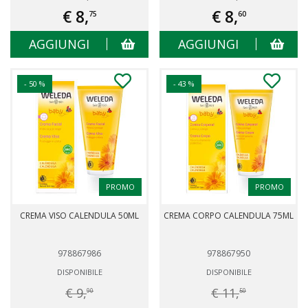
€ 8,
€ 8,
75
60
AGGIUNGI
AGGIUNGI
- 50 %
- 43 %
PROMO
PROMO
CREMA VISO CALENDULA 50ML
CREMA CORPO CALENDULA 75ML
978867986
978867950
DISPONIBILE
DISPONIBILE
€ 9,
€ 11,
90
50