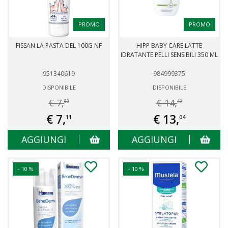
PROMO
PROMO
FISSAN LA PASTA DEL 100G NF
HIPP BABY CARE LATTE
IDRATANTE PELLI SENSIBILI 350 ML
951340619
984999375
DISPONIBILE
DISPONIBILE
€ 7,
€ 14,
90
49
€ 7,
€ 13,
11
04
AGGIUNGI
AGGIUNGI
- 10 %
- 10 %