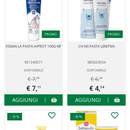
PROMO
PROMO
FISSAN LA PASTA A/PROT 100G NF
CH NS PASTA LENITIVA
951340571
985829504
DISPONIBILE
DISPONIBILE
€ 7,
€ 6,
90
49
€ 7,
€ 4,
11
54
AGGIUNGI
AGGIUNGI
- 10 %
- 30 %