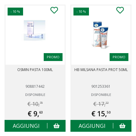
- 10 %
- 10 %
PROMO
PROMO
OSMIN PASTA 100ML
HB MILSANA PASTA PROT 50ML
908817442
901253361
DISPONIBILE
DISPONIBILE
€ 10,
€ 17,
70
22
€ 9,
€ 15,
63
50
AGGIUNGI
AGGIUNGI