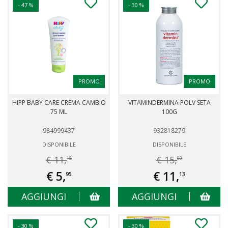
- 47 %
- 30 %
PROMO
PROMO
HIPP BABY CARE CREMA CAMBIO
VITAMINDERMINA POLV SETA
75 ML
100G
984999437
932818279
DISPONIBILE
DISPONIBILE
€ 11,
€ 15,
18
90
€ 5,
€ 11,
95
13
AGGIUNGI
AGGIUNGI
- 30 %
- 30 %