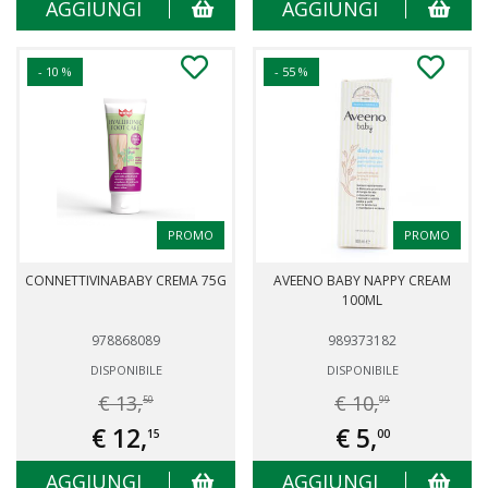
AGGIUNGI
AGGIUNGI
- 10 %
- 55 %
PROMO
PROMO
CONNETTIVINABABY CREMA 75G
AVEENO BABY NAPPY CREAM
100ML
978868089
989373182
DISPONIBILE
DISPONIBILE
€ 13,
€ 10,
50
99
€ 12,
€ 5,
15
00
AGGIUNGI
AGGIUNGI