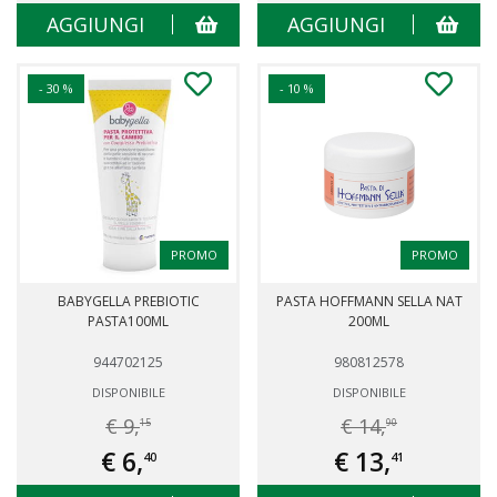
AGGIUNGI
AGGIUNGI
- 30 %
- 10 %
PROMO
PROMO
BABYGELLA PREBIOTIC
PASTA HOFFMANN SELLA NAT
PASTA100ML
200ML
944702125
980812578
DISPONIBILE
DISPONIBILE
€ 9,
€ 14,
15
90
€ 6,
€ 13,
40
41