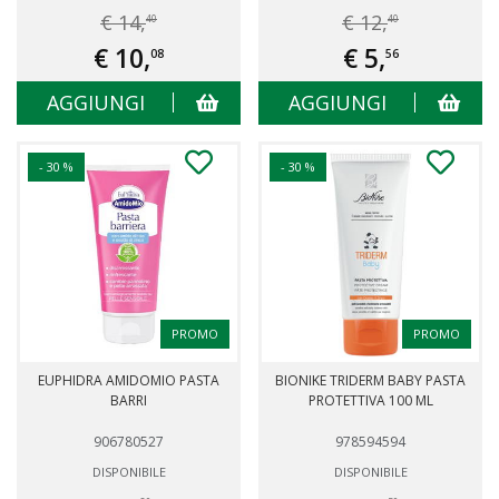
€ 14,
€ 12,
40
40
€ 10,
€ 5,
08
56
AGGIUNGI
AGGIUNGI
- 30 %
- 30 %
PROMO
PROMO
EUPHIDRA AMIDOMIO PASTA
BIONIKE TRIDERM BABY PASTA
BARRI
PROTETTIVA 100 ML
906780527
978594594
DISPONIBILE
DISPONIBILE