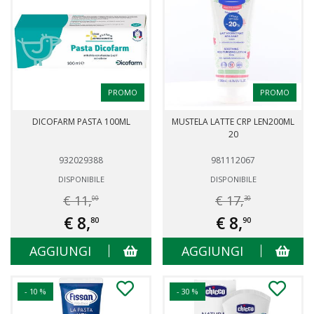
PROMO
PROMO
DICOFARM PASTA 100ML
MUSTELA LATTE CRP LEN200ML
20
932029388
981112067
DISPONIBILE
DISPONIBILE
€ 11,
€ 17,
00
30
€ 8,
€ 8,
80
90
AGGIUNGI
AGGIUNGI
- 10 %
- 30 %