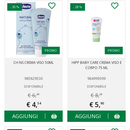
- 30 %
- 28 %
PROMO
PROMO
CH NS CREMA VISO 50ML
HIPP BABY CARE CREMA VISO E
CORPO 75 ML
985829530
984999399
DISPONIBILE
DISPONIBILE
€ 6,
€ 8,
49
20
€ 4,
€ 5,
54
90
AGGIUNGI
AGGIUNGI