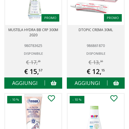
PROMO
PROMO
MUSTELA HYDRA BB CRP 300M
DTOPIC CREMA 30ML
2020
980783625
986861870
DISPONIBILE
DISPONIBILE
€ 17,
€ 13,
30
50
€ 15,
€ 12,
57
15
AGGIUNGI
AGGIUNGI
- 10 %
- 10 %