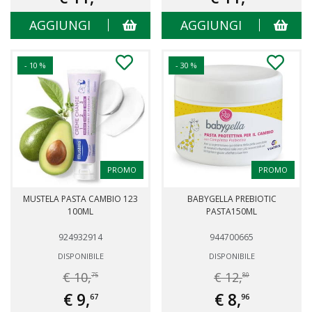
AGGIUNGI
AGGIUNGI
- 10 %
- 30 %
PROMO
PROMO
MUSTELA PASTA CAMBIO 123
BABYGELLA PREBIOTIC
100ML
PASTA150ML
924932914
944700665
DISPONIBILE
DISPONIBILE
€ 10,
€ 12,
75
80
€ 9,
€ 8,
67
96