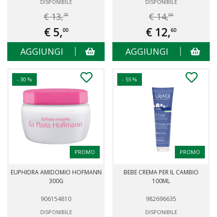
DISPONIBILE
DISPONIBILE
€ 13,
€ 14,
70
00
€ 5,
€ 12,
00
60
AGGIUNGI
AGGIUNGI
- 30 %
- 55 %
PROMO
PROMO
EUPHIDRA AMIDOMIO HOFMANN
BEBE CREMA PER IL CAMBIO
300G
100ML
906154810
982696635
DISPONIBILE
DISPONIBILE