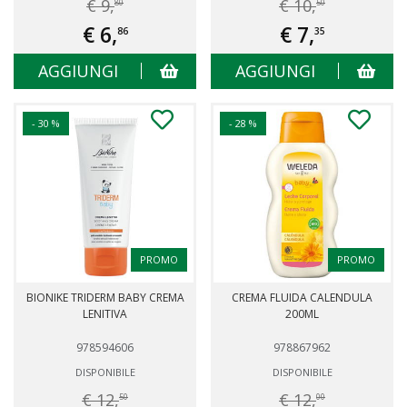
€ 9,
€ 10,
80
50
€ 6,
€ 7,
86
35
AGGIUNGI
AGGIUNGI
- 30 %
- 28 %
PROMO
PROMO
BIONIKE TRIDERM BABY CREMA
CREMA FLUIDA CALENDULA
LENITIVA
200ML
978594606
978867962
DISPONIBILE
DISPONIBILE
€ 12,
€ 12,
50
00