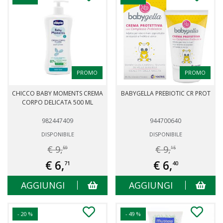
PROMO
PROMO
CHICCO BABY MOMENTS CREMA
BABYGELLA PREBIOTIC CR PROT
CORPO DELICATA 500 ML
982447409
944700640
DISPONIBILE
DISPONIBILE
€ 9,
€ 9,
59
15
€ 6,
€ 6,
71
40
AGGIUNGI
AGGIUNGI
- 20 %
- 49 %