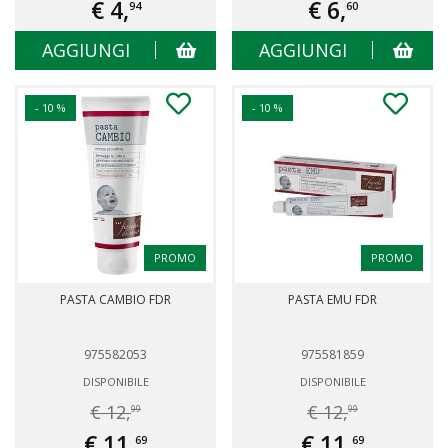
€ 4,
€ 6,
94
60
AGGIUNGI
AGGIUNGI
- 10 %
- 10 %
PROMO
PROMO
PASTA CAMBIO FDR
PASTA EMU FDR
975582053
975581859
DISPONIBILE
DISPONIBILE
€ 12,
€ 12,
99
99
€ 11,
€ 11,
69
69