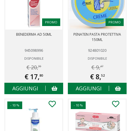
PROMO
PROMO
BENEDERMA AD 50ML
PENATEN PASTA PROTETTIVA
150ML
945098996
924801020
DISPONIBILE
DISPONIBILE
€ 20,
€ 9,
90
47
€ 17,
€ 8,
80
52
AGGIUNGI
AGGIUNGI
- 10 %
- 10 %