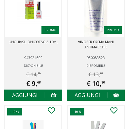
PROMO
PROMO
UNGHIASIL ONICOFAGIA 10ML
VINOPER CREMA MANI
ANTIMACCHIE
943921609
950083523
DISPONIBILE
DISPONIBILE
€ 14,
€ 13,
90
50
€ 9,
€ 10,
68
80
AGGIUNGI
AGGIUNGI
- 10 %
- 10 %