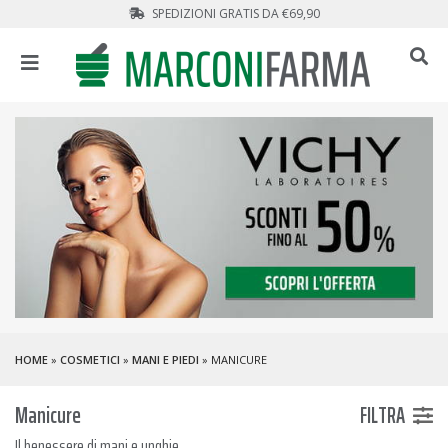
SPEDIZIONI GRATIS DA €69,90
HOME
»
COSMETICI
»
MANI E PIEDI
» MANICURE
Manicure
FILTRA
Il benessere di mani e unghie