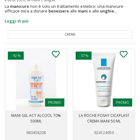
La
manicure
non è solo un trattamento estetico: una manicure
efficace mira a donare
benessere
alle
mani
e alle
unghie
...
Leggi di più
SMALTI
- 92 %
- 37 %
PROMO
PROMO
MANI GEL ACT ALCOOL 70%
LA ROCHE POSAY CICAPLAST
500ML
CREMA MANI 50 ML
980458208
924124959