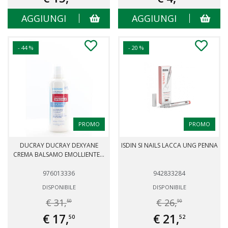
AGGIUNGI
AGGIUNGI
- 44 %
- 20 %
PROMO
PROMO
DUCRAY DUCRAY DEXYANE
ISDIN SI NAILS LACCA UNG PENNA
CREMA BALSAMO EMOLLIENTE...
976013336
942833284
DISPONIBILE
DISPONIBILE
€ 31,
€ 26,
50
90
€ 17,
€ 21,
50
52