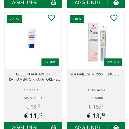
AGGIUNGI
AGGIUNGI
- 20 %
- 10 %
PROMO
PROMO
EUCERIN AQUAPHOR
VEA NAILS VIT-E PROT UNG CUT
TRATTAMENTO RIPARATORE PE...
931050722
930274269
DISPONIBILE
DISPONIBILE
€ 13,
€ 15,
90
20
€ 11,
€ 13,
12
68
AGGIUNGI
AGGIUNGI