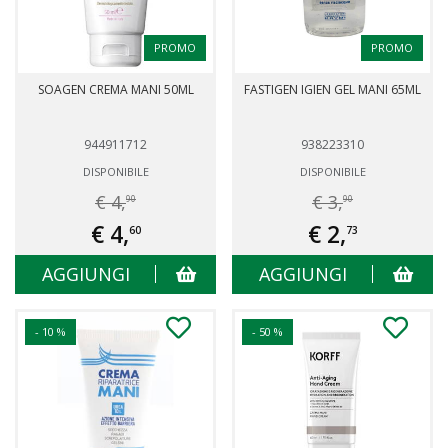
PROMO
PROMO
SOAGEN CREMA MANI 50ML
FASTIGEN IGIEN GEL MANI 65ML
944911712
938223310
DISPONIBILE
DISPONIBILE
€ 4,
€ 3,
90
90
€ 4,
€ 2,
60
73
AGGIUNGI
AGGIUNGI
- 10 %
- 50 %