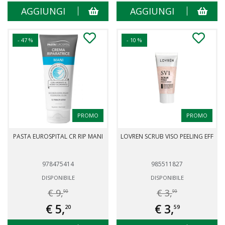
AGGIUNGI
AGGIUNGI
- 47 %
- 10 %
PROMO
PROMO
PASTA EUROSPITAL CR RIP MANI
LOVREN SCRUB VISO PEELING EFF
978475414
985511827
DISPONIBILE
DISPONIBILE
€ 9,
€ 3,
90
99
€ 5,
€ 3,
20
59