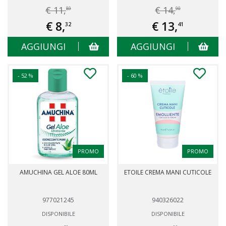
€ 11,
€ 14,
89
90
€ 8,
€ 13,
32
41
AGGIUNGI
AGGIUNGI
- 52 %
- 60 %
PROMO
PROMO
AMUCHINA GEL ALOE 80ML
ETOILE CREMA MANI CUTICOLE
977021245
940326022
DISPONIBILE
DISPONIBILE