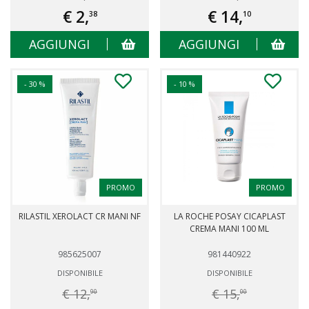
€ 2,
€ 14,
38
10
AGGIUNGI
AGGIUNGI
- 30 %
- 10 %
PROMO
PROMO
RILASTIL XEROLACT CR MANI NF
LA ROCHE POSAY CICAPLAST
CREMA MANI 100 ML
985625007
981440922
DISPONIBILE
DISPONIBILE
€ 12,
€ 15,
90
00