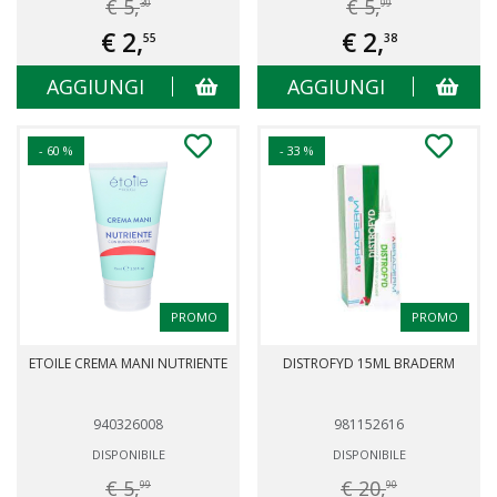
€ 5,
€ 5,
30
99
€ 2,
€ 2,
55
38
AGGIUNGI
AGGIUNGI
- 60 %
- 33 %
PROMO
PROMO
ETOILE CREMA MANI NUTRIENTE
DISTROFYD 15ML BRADERM
940326008
981152616
DISPONIBILE
DISPONIBILE
€ 5,
€ 20,
99
90