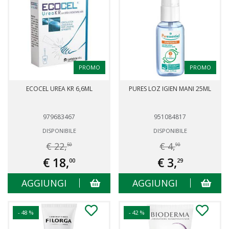
PROMO
PROMO
ECOCEL UREA KR 6,6ML
PURES LOZ IGIEN MANI 25ML
979683467
951084817
DISPONIBILE
DISPONIBILE
€ 22,
€ 4,
50
90
€ 18,
€ 3,
00
29
AGGIUNGI
AGGIUNGI
- 48 %
- 42 %