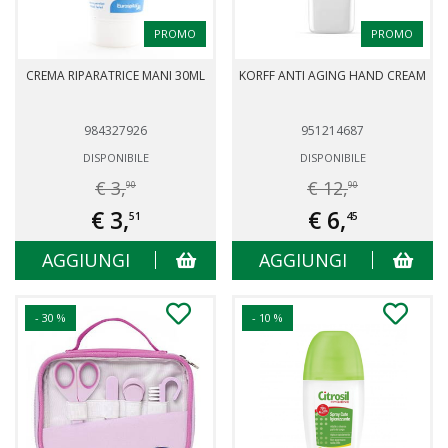
PROMO
PROMO
CREMA RIPARATRICE MANI 30ML
KORFF ANTI AGING HAND CREAM
984327926
951214687
DISPONIBILE
DISPONIBILE
€ 3,
€ 12,
90
90
€ 3,
€ 6,
51
45
AGGIUNGI
AGGIUNGI
- 30 %
- 10 %