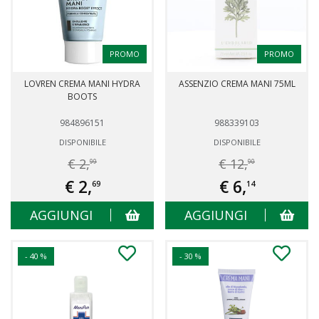
PROMO
PROMO
LOVREN CREMA MANI HYDRA
ASSENZIO CREMA MANI 75ML
BOOTS
984896151
988339103
DISPONIBILE
DISPONIBILE
€ 2,
€ 12,
99
90
€ 2,
€ 6,
69
14
AGGIUNGI
AGGIUNGI
- 40 %
- 30 %