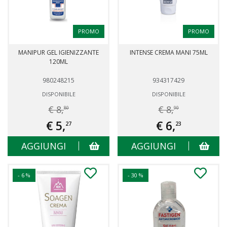
PROMO
PROMO
MANIPUR GEL IGIENIZZANTE
INTENSE CREMA MANI 75ML
120ML
980248215
934317429
DISPONIBILE
DISPONIBILE
€ 8,
€ 8,
80
90
€ 5,
€ 6,
27
23
AGGIUNGI
AGGIUNGI
- 6 %
- 30 %