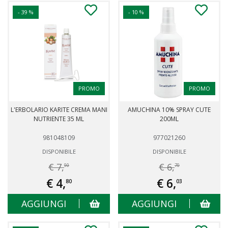
- 39 %
- 10 %
PROMO
PROMO
L'ERBOLARIO KARITE CREMA MANI
AMUCHINA 10% SPRAY CUTE
NUTRIENTE 35 ML
200ML
981048109
977021260
DISPONIBILE
DISPONIBILE
€ 7,
€ 6,
90
70
€ 4,
€ 6,
80
03
AGGIUNGI
AGGIUNGI