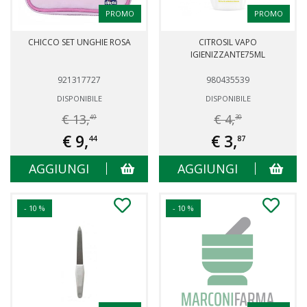
PROMO
PROMO
CHICCO SET UNGHIE ROSA
CITROSIL VAPO
IGIENIZZANTE75ML
921317727
980435539
DISPONIBILE
DISPONIBILE
€ 13,
€ 4,
49
30
€ 9,
€ 3,
44
87
AGGIUNGI
AGGIUNGI
- 10 %
- 10 %