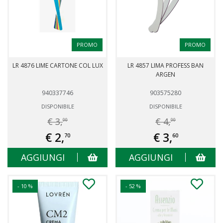
PROMO
PROMO
LR 4876 LIME CARTONE COL LUX
LR 4857 LIMA PROFESS BAN
ARGEN
940337746
903575280
DISPONIBILE
DISPONIBILE
€ 3,
€ 4,
00
00
€ 2,
€ 3,
70
60
AGGIUNGI
AGGIUNGI
- 10 %
- 52 %