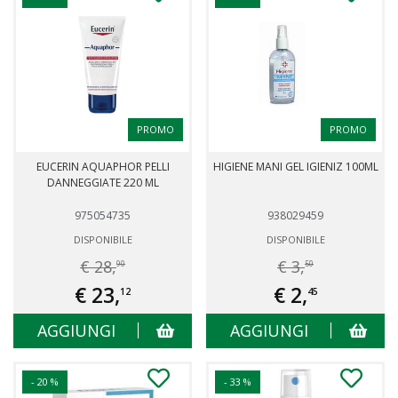
PROMO
PROMO
EUCERIN AQUAPHOR PELLI
HIGIENE MANI GEL IGIENIZ 100ML
DANNEGGIATE 220 ML
975054735
938029459
DISPONIBILE
DISPONIBILE
€ 28,
€ 3,
90
50
€ 23,
€ 2,
12
45
AGGIUNGI
AGGIUNGI
- 20 %
- 33 %