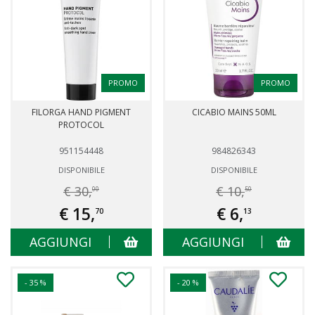
PROMO
PROMO
FILORGA HAND PIGMENT
CICABIO MAINS 50ML
PROTOCOL
951154448
984826343
DISPONIBILE
DISPONIBILE
€ 30,
€ 10,
00
50
€ 15,
€ 6,
70
13
AGGIUNGI
AGGIUNGI
- 35 %
- 20 %