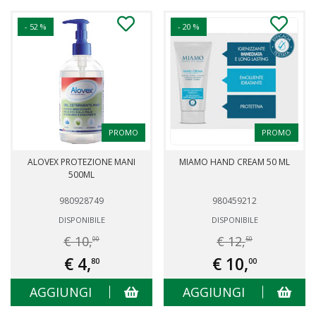
- 52 %
- 20 %
PROMO
PROMO
ALOVEX PROTEZIONE MANI
MIAMO HAND CREAM 50 ML
500ML
980928749
980459212
DISPONIBILE
DISPONIBILE
€ 10,
€ 12,
00
50
€ 4,
€ 10,
80
00
AGGIUNGI
AGGIUNGI