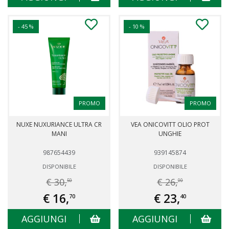
- 45 %
- 10 %
PROMO
PROMO
NUXE NUXURIANCE ULTRA CR
VEA ONICOVITT OLIO PROT
MANI
UNGHIE
987654439
939145874
DISPONIBILE
DISPONIBILE
€ 30,
€ 26,
50
00
€ 16,
€ 23,
70
40
AGGIUNGI
AGGIUNGI