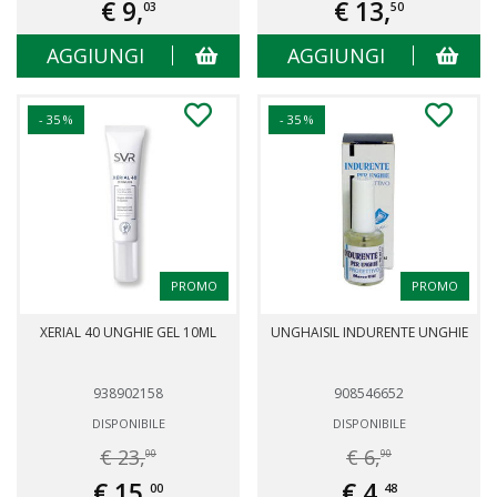
€ 9,
€ 13,
03
50
AGGIUNGI
AGGIUNGI
- 35 %
- 35 %
PROMO
PROMO
XERIAL 40 UNGHIE GEL 10ML
UNGHAISIL INDURENTE UNGHIE
938902158
908546652
DISPONIBILE
DISPONIBILE
€ 23,
€ 6,
00
90
€ 15,
€ 4,
00
48