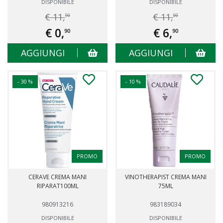
DISPONIBILE
DISPONIBILE
€ 11,
€ 11,
90
00
€ 0,
€ 6,
90
90
AGGIUNGI
AGGIUNGI
- 30 %
- 10 %
PROMO
PROMO
CERAVE CREMA MANI
VINOTHERAPIST CREMA MANI
RIPARAT100ML
75ML
980913216
983189034
DISPONIBILE
DISPONIBILE