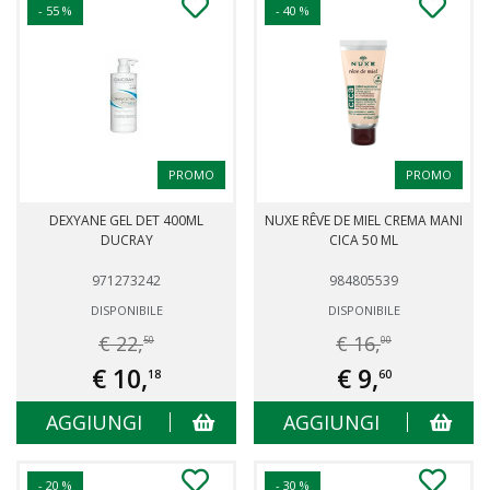
- 55 %
- 40 %
PROMO
PROMO
DEXYANE GEL DET 400ML
NUXE RÊVE DE MIEL CREMA MANI
DUCRAY
CICA 50 ML
971273242
984805539
DISPONIBILE
DISPONIBILE
€ 22,
€ 16,
50
00
€ 10,
€ 9,
18
60
AGGIUNGI
AGGIUNGI
- 20 %
- 30 %