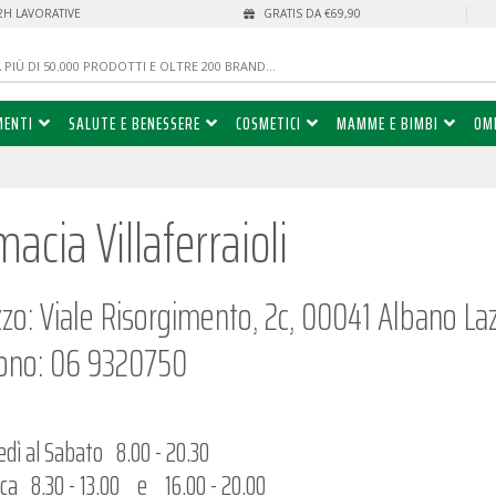
72H LAVORATIVE
GRATIS DA €69,90
MENTI
SALUTE E BENESSERE
COSMETICI
MAMME E BIMBI
OM
acia Villaferraioli
izzo: Viale Risorgimento, 2c, 00041 Albano La
ono: 06 9320750
edì al Sabato 8.00 - 20.30
a 8.30 - 13.00 e 16.00 - 20.00