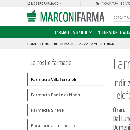
LE NOSTRE FARMACIE
A CASA TUA IN 24/
FARMACI DA BANCO
INTEGRATORI E ALI
HOME
»
LE NOSTRE FARMACIE
» FARMACIA VILLAFERRAIOLI
Farm
Le nostre farmacie
Indir
Farmacia Villaferraioli
Telef
Farmacia Ponte di Nona
Orari:
Farmacia Sirene
Dal Lun
Domenic
Parafarmacia Libertà