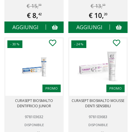
€ 15,
€ 13,
00
60
€ 8,
€ 10,
42
20
AGGIUNGI
AGGIUNGI
- 30 %
- 24 %
PROMO
PROMO
CURASEPT BIOSMALTO
CURASEPT BIOSMALTO MOUSSE
DENTIFRICIO JUNIOR
DENTI SENSIBILI
978103632
978103683
DISPONIBILE
DISPONIBILE