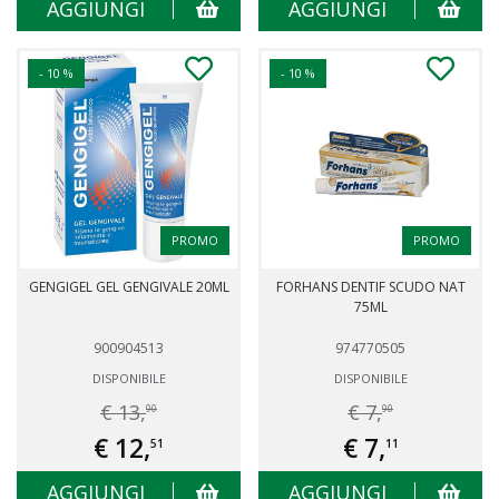
AGGIUNGI
AGGIUNGI
- 10 %
- 10 %
PROMO
PROMO
GENGIGEL GEL GENGIVALE 20ML
FORHANS DENTIF SCUDO NAT
75ML
900904513
974770505
DISPONIBILE
DISPONIBILE
€ 13,
€ 7,
90
90
€ 12,
€ 7,
51
11
AGGIUNGI
AGGIUNGI