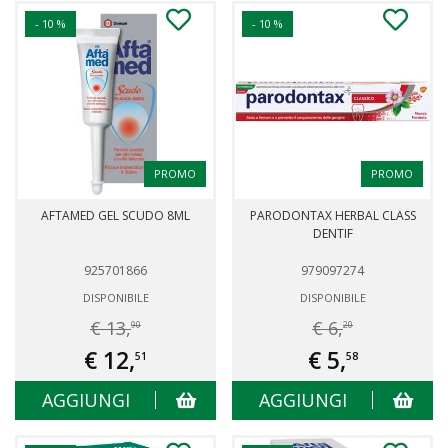
- 10 %
- 10 %
PROMO
PROMO
AFTAMED GEL SCUDO 8ML
PARODONTAX HERBAL CLASS
DENTIF
925701866
979097274
DISPONIBILE
DISPONIBILE
€ 13,
€ 6,
90
20
€ 12,
€ 5,
51
58
AGGIUNGI
AGGIUNGI