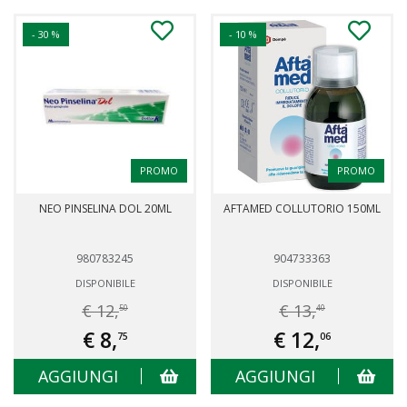
- 30 %
- 10 %
PROMO
PROMO
NEO PINSELINA DOL 20ML
AFTAMED COLLUTORIO 150ML
980783245
904733363
DISPONIBILE
DISPONIBILE
€ 12,
€ 13,
50
40
€ 8,
€ 12,
75
06
AGGIUNGI
AGGIUNGI