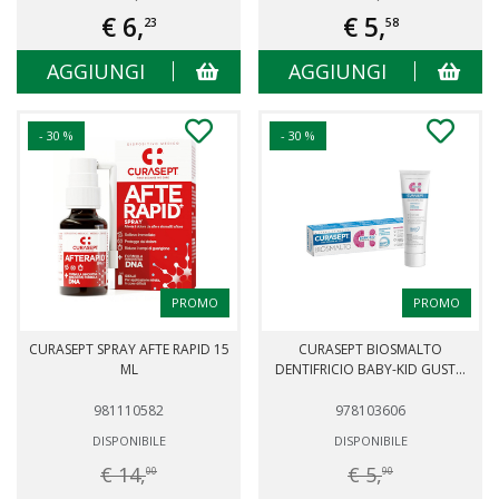
€ 6,
€ 5,
23
58
AGGIUNGI
AGGIUNGI
- 30 %
- 30 %
PROMO
PROMO
CURASEPT SPRAY AFTE RAPID 15
CURASEPT BIOSMALTO
ML
DENTIFRICIO BABY-KID GUST...
981110582
978103606
DISPONIBILE
DISPONIBILE
€ 14,
€ 5,
00
90