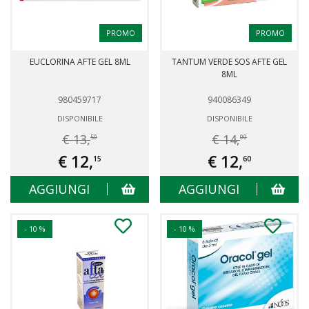
PROMO
PROMO
EUCLORINA AFTE GEL 8ML
TANTUM VERDE SOS AFTE GEL
8ML
980459717
940086349
DISPONIBILE
DISPONIBILE
€ 13,
€ 14,
50
00
€ 12,
€ 12,
15
60
AGGIUNGI
AGGIUNGI
- 10 %
- 10 %