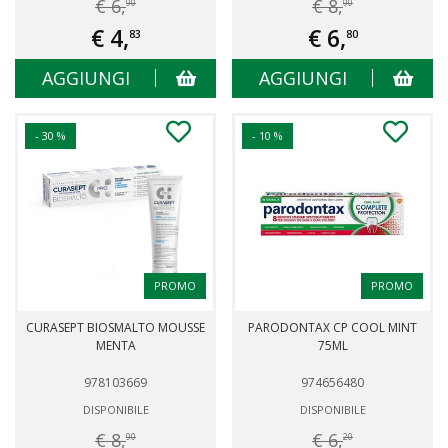
€ 6,
€ 8,
90
90
€ 4,
€ 6,
83
80
AGGIUNGI
AGGIUNGI
- 30 %
- 10 %
PROMO
PROMO
CURASEPT BIOSMALTO MOUSSE
PARODONTAX CP COOL MINT
MENTA
75ML
978103669
974656480
DISPONIBILE
DISPONIBILE
€ 8,
€ 6,
90
20