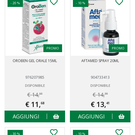
- 20 %
- 10 %
PROMO
PROMO
OROBEN GEL ORALE 15ML
AFTAMED SPRAY 20ML
976207985
904733413
DISPONIBILE
DISPONIBILE
€ 14,
€ 14,
60
90
€ 11,
€ 13,
68
41
AGGIUNGI
AGGIUNGI
- 30 %
- 10 %