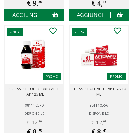
€ 9,
€ 4,
80
13
AGGIUNGI
AGGIUNGI
- 30 %
- 30 %
PROMO
PROMO
CURASEPT COLLUTORIO AFTE
CURASEPT GEL AFTE RAP DNA 10
RAP 125 ML
ML
981110570
981110556
DISPONIBILE
DISPONIBILE
€ 12,
€ 12,
50
00
€ 8,
€ 8,
75
40