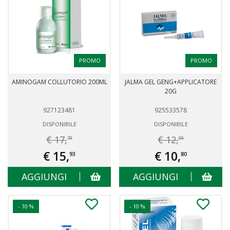
PROMO
PROMO
AMINOGAM COLLUTORIO 200ML
JALMA GEL GENG+APPLICATORE
20G
927123481
925533578
DISPONIBILE
DISPONIBILE
€ 17,
€ 12,
70
00
€ 15,
€ 10,
93
80
AGGIUNGI
AGGIUNGI
- 10 %
- 10 %