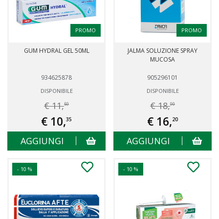
PROMO
PROMO
GUM HYDRAL GEL 50ML
JALMA SOLUZIONE SPRAY
MUCOSA
934625878
905296101
DISPONIBILE
DISPONIBILE
€ 11,
€ 18,
50
00
€ 10,
€ 16,
35
20
AGGIUNGI
AGGIUNGI
- 10 %
- 10 %