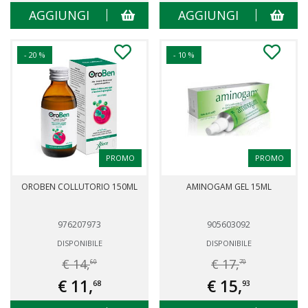
AGGIUNGI
AGGIUNGI
- 20 %
- 10 %
PROMO
PROMO
OROBEN COLLUTORIO 150ML
AMINOGAM GEL 15ML
976207973
905603092
DISPONIBILE
DISPONIBILE
€ 14,
€ 17,
60
70
€ 11,
€ 15,
68
93