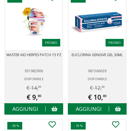
PROMO
PROMO
MASTER AID HERPES PATCH 15 PZ
EUCLORINA GENGIVE GEL 30ML
931982906
981566639
DISPONIBILE
DISPONIBILE
€ 14,
€ 12,
00
00
€ 9,
€ 10,
80
80
AGGIUNGI
AGGIUNGI
- 30 %
- 10 %