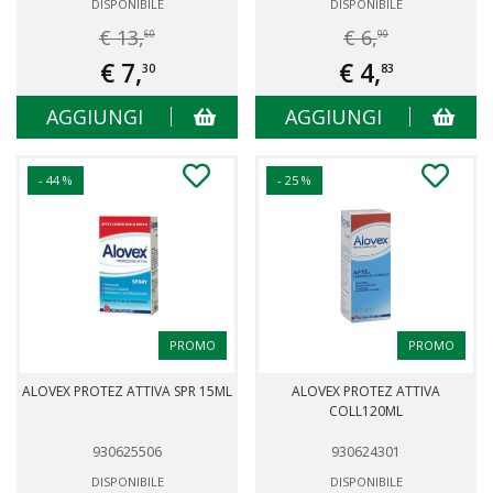
DISPONIBILE
DISPONIBILE
€ 13,
€ 6,
60
90
€ 7,
€ 4,
30
83
AGGIUNGI
AGGIUNGI
- 44 %
- 25 %
PROMO
PROMO
ALOVEX PROTEZ ATTIVA SPR 15ML
ALOVEX PROTEZ ATTIVA
COLL120ML
930625506
930624301
DISPONIBILE
DISPONIBILE