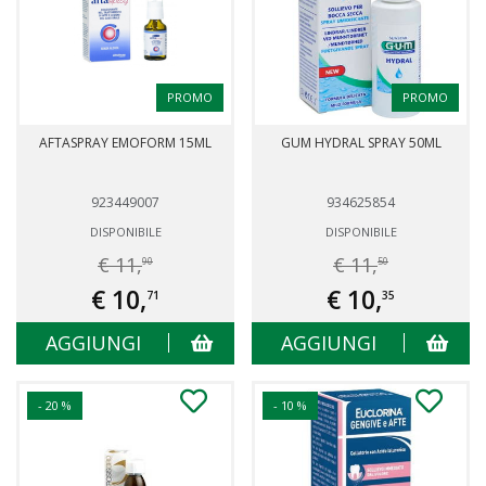
PROMO
PROMO
AFTASPRAY EMOFORM 15ML
GUM HYDRAL SPRAY 50ML
923449007
934625854
DISPONIBILE
DISPONIBILE
€ 11,
€ 11,
90
50
€ 10,
€ 10,
71
35
AGGIUNGI
AGGIUNGI
- 20 %
- 10 %