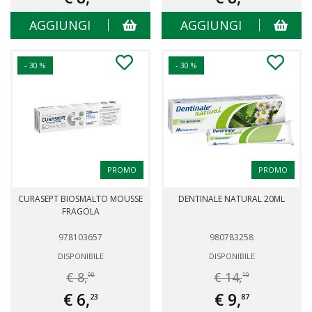
AGGIUNGI
AGGIUNGI
- 30 %
- 30 %
PROMO
PROMO
CURASEPT BIOSMALTO MOUSSE
DENTINALE NATURAL 20ML
FRAGOLA
978103657
980783258
DISPONIBILE
DISPONIBILE
€ 8,
€ 14,
90
10
€ 6,
€ 9,
23
87