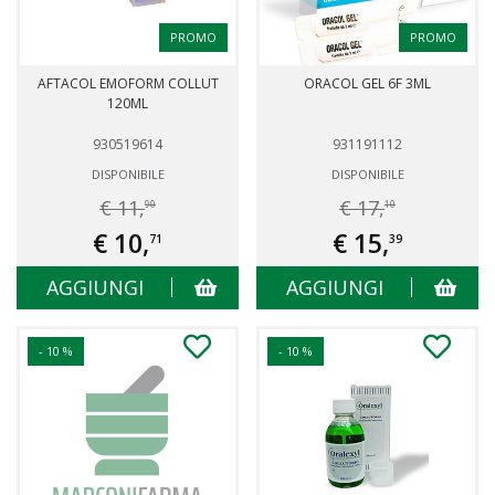
PROMO
PROMO
AFTACOL EMOFORM COLLUT
ORACOL GEL 6F 3ML
120ML
930519614
931191112
DISPONIBILE
DISPONIBILE
€ 11,
€ 17,
90
10
€ 10,
€ 15,
71
39
AGGIUNGI
AGGIUNGI
- 10 %
- 10 %