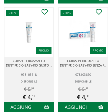
- 30 %
- 30 %
PROMO
PROMO
CURASEPT BIOSMALTO
CURASEPT BIOSMALTO
DENTIFRICIO BABY-KID GUSTO ...
DENTIFRICIO BABY-KID SENZA F...
978103618
978103620
DISPONIBILE
DISPONIBILE
€ 5,
€ 5,
90
90
€ 4,
€ 4,
13
13
AGGIUNGI
AGGIUNGI