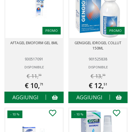
PROMO
PROMO
AFTAGEL EMOFORM GEL 8ML
GENGIGEL IDROGEL COLLUT
150ML
930517091
901525838
DISPONIBILE
DISPONIBILE
€ 11,
€ 13,
90
90
€ 10,
€ 12,
71
51
AGGIUNGI
AGGIUNGI
- 10 %
- 10 %