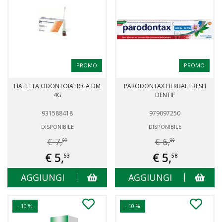
PROMO
PROMO
FIALETTA ODONTOIATRICA DM
PARODONTAX HERBAL FRESH
4G
DENTIF
931588418
979097250
DISPONIBILE
DISPONIBILE
€ 7,
€ 6,
90
20
€ 5,
€ 5,
53
58
AGGIUNGI
AGGIUNGI
- 10 %
- 10 %