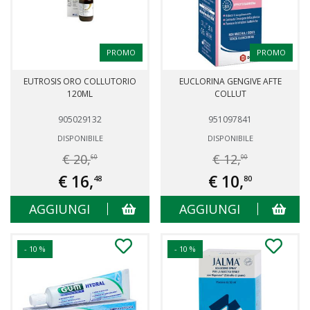
PROMO
PROMO
EUTROSIS ORO COLLUTORIO
EUCLORINA GENGIVE AFTE
120ML
COLLUT
905029132
951097841
DISPONIBILE
DISPONIBILE
€ 20,
€ 12,
60
00
€ 16,
€ 10,
48
80
AGGIUNGI
AGGIUNGI
- 10 %
- 10 %