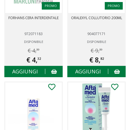
PROMO
PROMO
FORHANS CERA INTERDENTALE
ORALEXYL COLLUTORIO 200ML
972071183
904077171
DISPONIBILE
DISPONIBILE
€ 4,
€ 9,
80
80
€ 4,
€ 8,
32
82
AGGIUNGI
AGGIUNGI