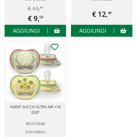
€ 11,
99
€ 12,
49
€ 9,
59
AGGIUNGI
AGGIUNGI
AVENT SUCCH ULTRA AIR +18
DI2P
951310566
DISPONIBILE