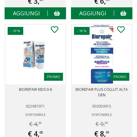
€ 3,
€ 6,
AGGIUNGI
AGGIUNGI
- 10 %
- 10 %
PROMO
PROMO
BIOREPAIR KIDS 0-6
BIOREPAIR PLUS COLLUT ALTA
DEN
922987971
950059915
DISPONIBILE
DISPONIBILE
€ 4,
€ 9,
50
90
€ 4,
€ 8,
05
91