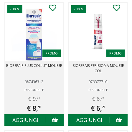
- 10 %
- 10 %
PROMO
PROMO
BIOREPAIR PLUS COLLUT MOUSSE
BIOREPAIR PERIBIOMA MOUSSE
COL
987436312
979377710
DISPONIBILE
DISPONIBILE
€ 9,
€ 6,
90
90
€ 8,
€ 6,
91
21
AGGIUNGI
AGGIUNGI