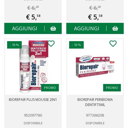
€ 6,
€ 6,
20
20
€ 5,
€ 5,
58
58
AGGIUNGI
AGGIUNGI
- 10 %
- 10 %
PROMO
PROMO
BIOREPAIR PLUS MOUSSE 2IN1
BIOREPAIR PERIBIOMA
DENTIF75ML
952097780
977366208
DISPONIBILE
DISPONIBILE