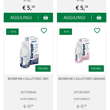
€ 5,
€ 5,
58
58
AGGIUNGI
AGGIUNGI
- 10 %
- 10 %
PROMO
PROMO
BIOREPAIR COLLUTORIO 3IN1
BIOREPAIR COLLUTORIO GENGIVE
927590846
975453869
DISPONIBILE
DISPONIBILE
€ 7,
€ 7,
60
60