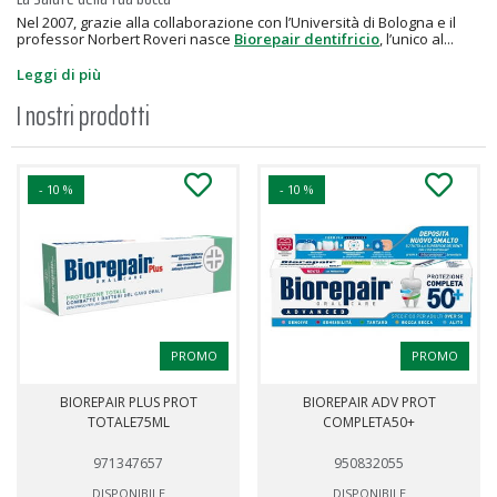
Nel 2007, grazie alla collaborazione con l’Università di Bologna e il
professor Norbert Roveri nasce
Biorepair dentifricio
, l’unico al...
Leggi di più
I nostri prodotti
- 10 %
- 10 %
PROMO
PROMO
BIOREPAIR PLUS PROT
BIOREPAIR ADV PROT
TOTALE75ML
COMPLETA50+
971347657
950832055
DISPONIBILE
DISPONIBILE