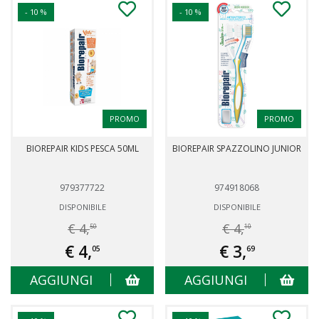
- 10 %
- 10 %
PROMO
PROMO
BIOREPAIR KIDS PESCA 50ML
BIOREPAIR SPAZZOLINO JUNIOR
979377722
974918068
DISPONIBILE
DISPONIBILE
€ 4,
€ 4,
50
10
€ 4,
€ 3,
05
69
AGGIUNGI
AGGIUNGI