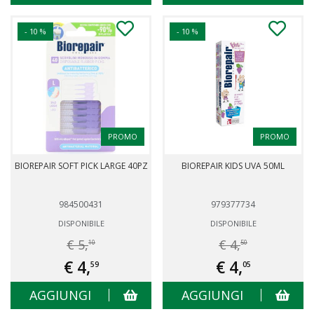
- 10 %
- 10 %
PROMO
PROMO
BIOREPAIR SOFT PICK LARGE 40PZ
BIOREPAIR KIDS UVA 50ML
984500431
979377734
DISPONIBILE
DISPONIBILE
€ 5,
€ 4,
10
50
€ 4,
€ 4,
59
05
AGGIUNGI
AGGIUNGI