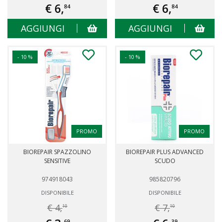
€ 6,
€ 6,
84
84
AGGIUNGI
AGGIUNGI
- 10 %
- 10 %
PROMO
PROMO
BIOREPAIR SPAZZOLINO
BIOREPAIR PLUS ADVANCED
SENSITIVE
SCUDO
974918043
985820796
DISPONIBILE
DISPONIBILE
€ 4,
€ 7,
10
10
69
39