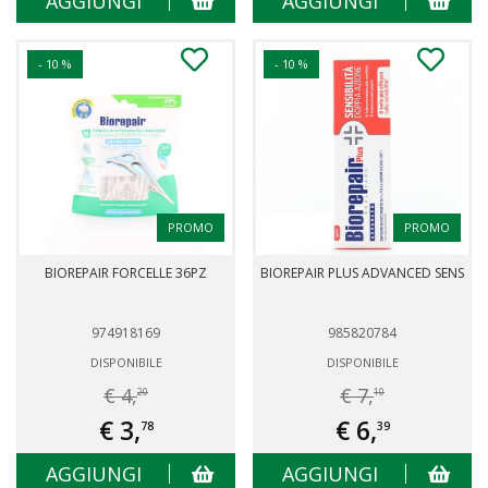
AGGIUNGI
AGGIUNGI
- 10 %
- 10 %
PROMO
PROMO
BIOREPAIR FORCELLE 36PZ
BIOREPAIR PLUS ADVANCED SENS
974918169
985820784
DISPONIBILE
DISPONIBILE
€ 4,
€ 7,
20
10
€ 3,
€ 6,
78
39
AGGIUNGI
AGGIUNGI