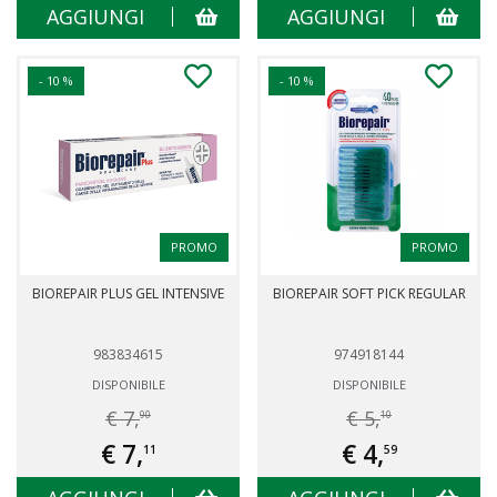
AGGIUNGI
AGGIUNGI
- 10 %
- 10 %
PROMO
PROMO
BIOREPAIR PLUS GEL INTENSIVE
BIOREPAIR SOFT PICK REGULAR
983834615
974918144
DISPONIBILE
DISPONIBILE
€ 7,
€ 5,
90
10
€ 7,
€ 4,
11
59