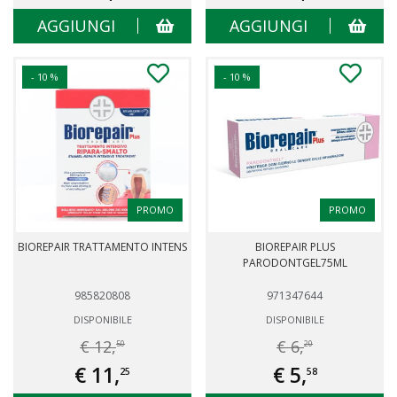
AGGIUNGI
AGGIUNGI
- 10 %
- 10 %
PROMO
PROMO
BIOREPAIR TRATTAMENTO INTENS
BIOREPAIR PLUS
PARODONTGEL75ML
985820808
971347644
DISPONIBILE
DISPONIBILE
€ 12,
€ 6,
50
20
€ 11,
€ 5,
25
58