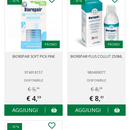
- 10 %
- 10 %
PROMO
PROMO
BIOREPAIR SOFT PICK FINE
BIOREPAIR PLUS COLLUT 250ML
974918157
980499077
DISPONIBILE
DISPONIBILE
€ 5,
€ 8,
10
90
€ 4,
€ 8,
59
01
AGGIUNGI
AGGIUNGI
- 10 %