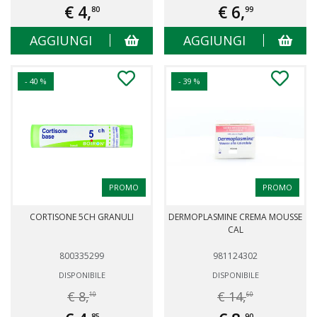
€ 4,
€ 6,
80
99
AGGIUNGI
AGGIUNGI
- 40 %
- 39 %
PROMO
PROMO
CORTISONE 5CH GRANULI
DERMOPLASMINE CREMA MOUSSE
CAL
800335299
981124302
DISPONIBILE
DISPONIBILE
€ 8,
€ 14,
10
60
85
90