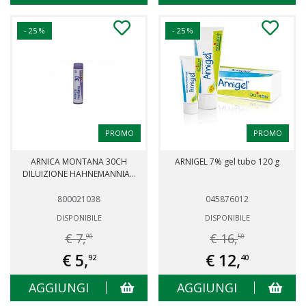
- 25 %
- 25 %
PROMO
PROMO
ARNICA MONTANA 30CH
ARNIGEL 7% gel tubo 120 g
DILUIZIONE HAHNEMANNIA...
800021038
045876012
DISPONIBILE
DISPONIBILE
€ 7,
€ 16,
90
50
€ 5,
€ 12,
92
40
AGGIUNGI
AGGIUNGI