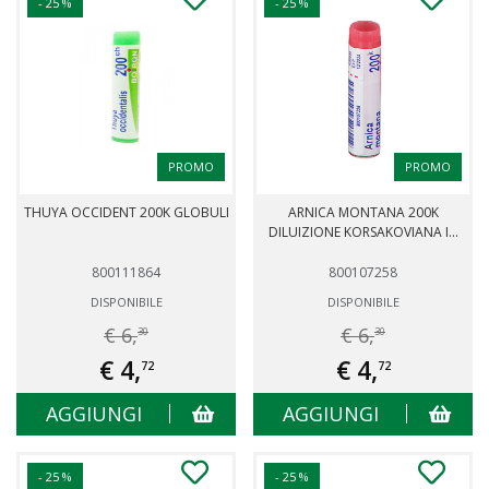
- 25 %
- 25 %
PROMO
PROMO
THUYA OCCIDENT 200K GLOBULI
ARNICA MONTANA 200K
DILUIZIONE KORSAKOVIANA I...
800111864
800107258
DISPONIBILE
DISPONIBILE
€ 6,
€ 6,
30
30
€ 4,
€ 4,
72
72
AGGIUNGI
AGGIUNGI
- 25 %
- 25 %