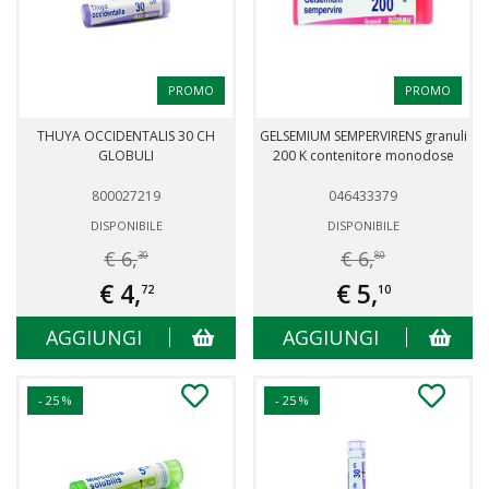
PROMO
PROMO
THUYA OCCIDENTALIS 30 CH
GELSEMIUM SEMPERVIRENS granuli
GLOBULI
200 K contenitore monodose
800027219
046433379
DISPONIBILE
DISPONIBILE
€ 6,
€ 6,
30
80
€ 4,
€ 5,
72
10
AGGIUNGI
AGGIUNGI
- 25 %
- 25 %