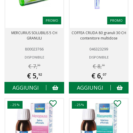
PROMO
PROMO
MERCURIUS SOLUBILIS 5 CH
COFFEA CRUDA 80 granuli 30 CH
GRANULI
contenitore multidose
800023766
046323299
DISPONIBILE
DISPONIBILE
€ 7,
€ 8,
90
10
€ 5,
€ 6,
92
07
AGGIUNGI
AGGIUNGI
- 25 %
- 25 %