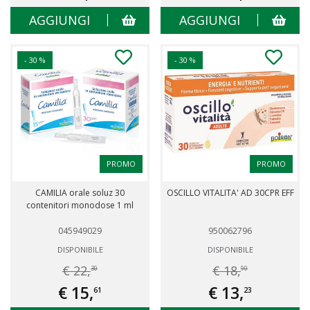
AGGIUNGI
AGGIUNGI
- 30 %
- 30 %
PROMO
PROMO
CAMILIA orale soluz 30
OSCILLO VITALITA' AD 30CPR EFF
contenitori monodose 1 ml
045949029
950062796
DISPONIBILE
DISPONIBILE
€ 22,
€ 18,
30
90
€ 15,
€ 13,
61
23