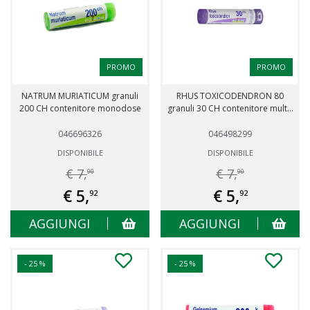
PROMO
PROMO
NATRUM MURIATICUM granuli
RHUS TOXICODENDRON 80
200 CH contenitore monodose
granuli 30 CH contenitore mult...
046696326
046498299
DISPONIBILE
DISPONIBILE
€ 7,
€ 7,
90
90
€ 5,
€ 5,
92
92
AGGIUNGI
AGGIUNGI
- 25 %
- 25 %