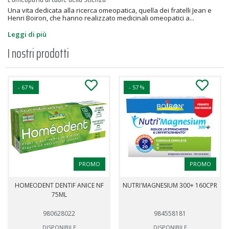
Una vita dedicata alla ricerca omeopatica, quella dei fratelli Jean e
Henri Boiron, che hanno realizzato medicinali omeopatici a...
Leggi di più
I nostri prodotti
- 67 %
- 57 %
PROMO
PROMO
HOMEODENT DENTIF ANICE NF
NUTRI'MAGNESIUM 300+ 160CPR
75ML
980628022
984558181
DISPONIBILE
DISPONIBILE