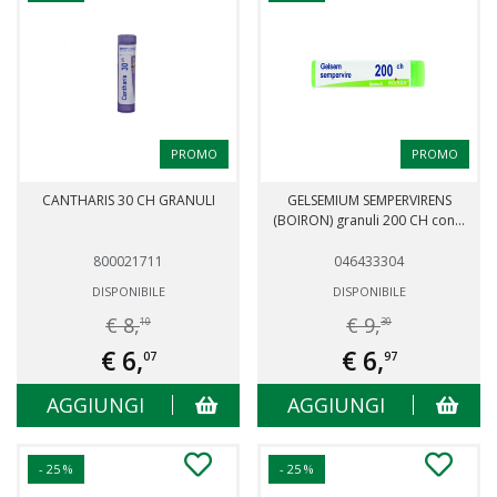
PROMO
PROMO
CANTHARIS 30 CH GRANULI
GELSEMIUM SEMPERVIRENS
(BOIRON) granuli 200 CH con...
800021711
046433304
DISPONIBILE
DISPONIBILE
€ 8,
€ 9,
10
30
€ 6,
€ 6,
07
97
AGGIUNGI
AGGIUNGI
- 25 %
- 25 %