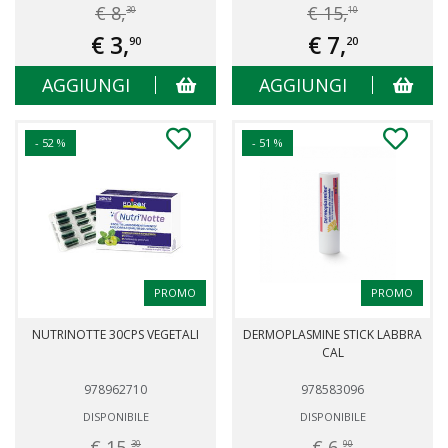
€ 8,
€ 15,
30
10
€ 3,
€ 7,
90
20
AGGIUNGI
AGGIUNGI
- 52 %
- 51 %
PROMO
PROMO
NUTRINOTTE 30CPS VEGETALI
DERMOPLASMINE STICK LABBRA
CAL
978962710
978583096
DISPONIBILE
DISPONIBILE
€ 15,
€ 6,
30
90