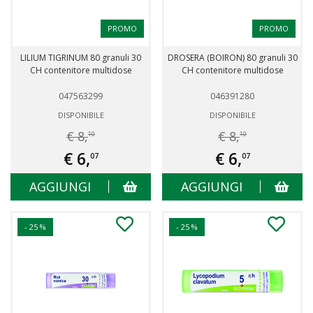
PROMO
PROMO
LILIUM TIGRINUM 80 granuli 30
DROSERA (BOIRON) 80 granuli 30
CH contenitore multidose
CH contenitore multidose
047563299
046391280
DISPONIBILE
DISPONIBILE
€ 8,
€ 8,
10
10
€ 6,
€ 6,
07
07
AGGIUNGI
AGGIUNGI
- 25 %
- 25 %