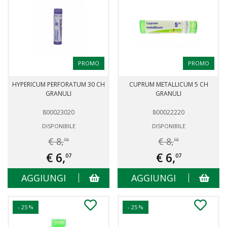
PROMO
PROMO
HYPERICUM PERFORATUM 30 CH
CUPRUM METALLICUM 5 CH
GRANULI
GRANULI
800023020
800022220
DISPONIBILE
DISPONIBILE
€ 8,
€ 8,
10
10
€ 6,
€ 6,
07
07
AGGIUNGI
AGGIUNGI
- 25 %
- 25 %