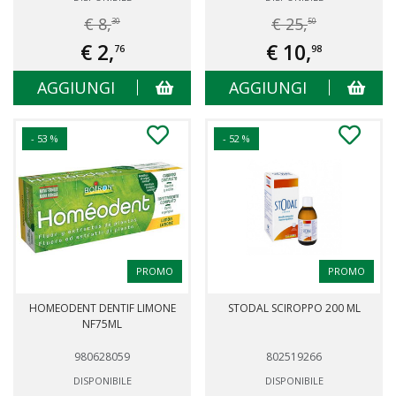
€ 8,
€ 25,
30
50
€ 2,
€ 10,
76
98
AGGIUNGI
AGGIUNGI
- 53 %
- 52 %
PROMO
PROMO
HOMEODENT DENTIF LIMONE
STODAL SCIROPPO 200 ML
NF75ML
980628059
802519266
DISPONIBILE
DISPONIBILE