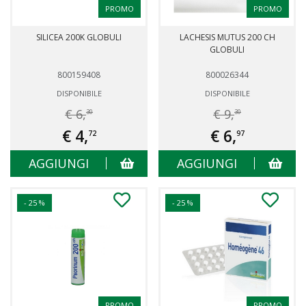
PROMO
PROMO
SILICEA 200K GLOBULI
LACHESIS MUTUS 200 CH
GLOBULI
800159408
800026344
DISPONIBILE
DISPONIBILE
€ 6,
€ 9,
30
30
€ 4,
€ 6,
72
97
AGGIUNGI
AGGIUNGI
- 25 %
- 25 %
PROMO
PROMO