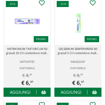
- 25 %
- 25 %
PROMO
PROMO
ANTIMONIUM TARTARICUM 80
GELSEMIUM SEMPERVIRENS 80
granuli 30 CH contenitore mult...
granuli 5 CH contenitore mult...
047539705
046432047
DISPONIBILE
DISPONIBILE
€ 8,
€ 8,
10
10
€ 6,
€ 6,
07
07
AGGIUNGI
AGGIUNGI