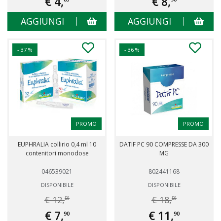
€ 4,
€ 8,
AGGIUNGI
AGGIUNGI
- 37 %
- 36 %
PROMO
PROMO
EUPHRALIA collirio 0,4 ml 10
DATIF PC 90 COMPRESSE DA 300
contenitori monodose
MG
046539021
802441168
DISPONIBILE
DISPONIBILE
€ 12,
€ 18,
50
50
€ 7,
€ 11,
90
90