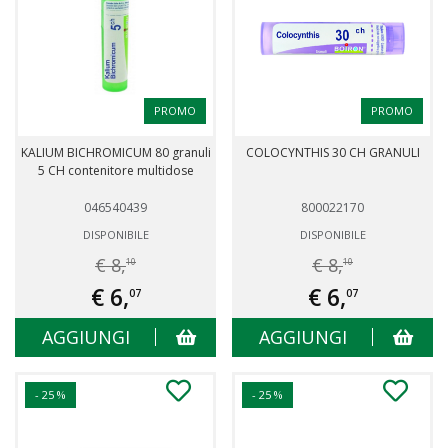
PROMO
PROMO
KALIUM BICHROMICUM 80 granuli
COLOCYNTHIS 30 CH GRANULI
5 CH contenitore multidose
046540439
800022170
DISPONIBILE
DISPONIBILE
€ 8,
€ 8,
10
10
€ 6,
€ 6,
07
07
AGGIUNGI
AGGIUNGI
- 25 %
- 25 %