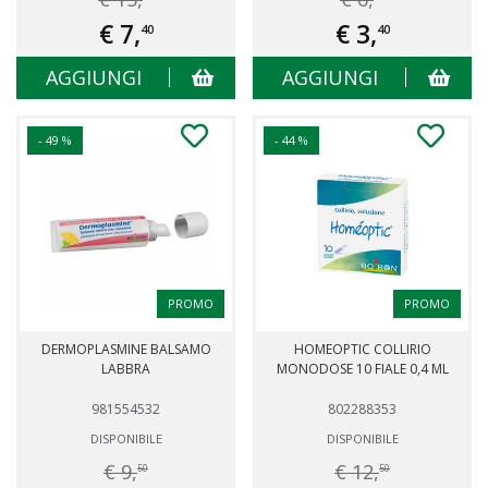
€ 7,
€ 3,
40
40
AGGIUNGI
AGGIUNGI
- 49 %
- 44 %
PROMO
PROMO
DERMOPLASMINE BALSAMO
HOMEOPTIC COLLIRIO
LABBRA
MONODOSE 10 FIALE 0,4 ML
981554532
802288353
DISPONIBILE
DISPONIBILE
€ 9,
€ 12,
50
50