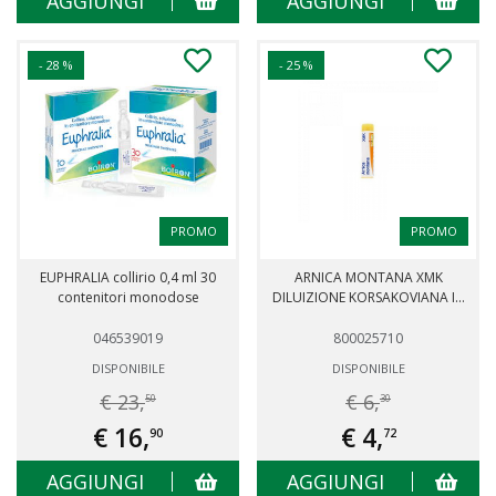
AGGIUNGI
AGGIUNGI
- 28 %
- 25 %
PROMO
PROMO
EUPHRALIA collirio 0,4 ml 30
ARNICA MONTANA XMK
contenitori monodose
DILUIZIONE KORSAKOVIANA I...
046539019
800025710
DISPONIBILE
DISPONIBILE
€ 23,
€ 6,
50
30
€ 16,
€ 4,
90
72
AGGIUNGI
AGGIUNGI