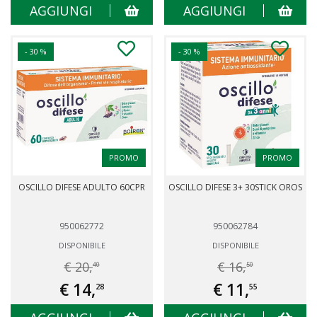
AGGIUNGI
AGGIUNGI
- 30 %
- 30 %
PROMO
PROMO
OSCILLO DIFESE ADULTO 60CPR
OSCILLO DIFESE 3+ 30STICK OROS
950062772
950062784
DISPONIBILE
DISPONIBILE
€ 20,
€ 16,
40
50
€ 14,
€ 11,
28
55