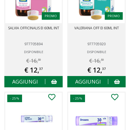
PROMO
PROMO
SALVIA OFFICINALIS EI 60ML INT
VALERIANA OFF EI 60ML INT
977705894
977705920
DISPONIBILE
DISPONIBILE
€ 16,
€ 16,
50
50
€ 12,
€ 12,
37
37
AGGIUNGI
AGGIUNGI
- 25 %
- 25 %