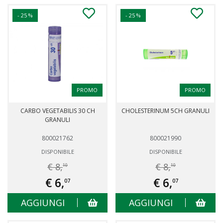
- 25 %
- 25 %
PROMO
PROMO
CARBO VEGETABILIS 30 CH
CHOLESTERINUM 5CH GRANULI
GRANULI
800021762
800021990
DISPONIBILE
DISPONIBILE
€ 8,
€ 8,
10
10
€ 6,
€ 6,
07
07
AGGIUNGI
AGGIUNGI