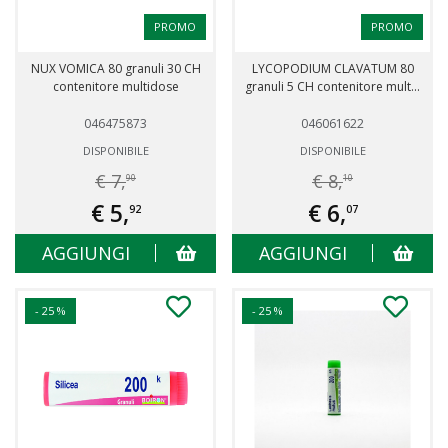
PROMO
PROMO
NUX VOMICA 80 granuli 30 CH
LYCOPODIUM CLAVATUM 80
contenitore multidose
granuli 5 CH contenitore mult...
046475873
046061622
DISPONIBILE
DISPONIBILE
€ 7,
€ 8,
90
10
€ 5,
€ 6,
92
07
AGGIUNGI
AGGIUNGI
- 25 %
- 25 %