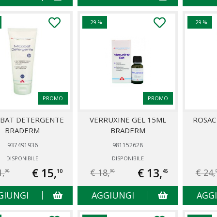
- 29 %
- 29 %
PROMO
PROMO
BAT DETERGENTE
VERRUXINE GEL 15ML
ROSAC
BRADERM
BRADERM
937491936
981152628
DISPONIBILE
DISPONIBILE
€ 15,
€ 13,
1,
€ 18,
€ 24,
10
45
90
90
GIUNGI
AGGIUNGI
AGG