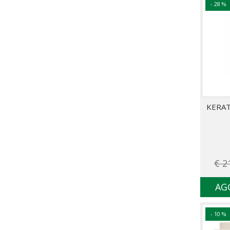
- 28 %
KERA
€ 2
AG
- 10 %