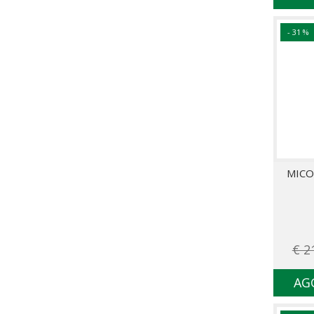
- 31 %
MICO
€ 2
AG