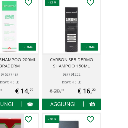
- 22 %
PROMO
PROMO
 SHAMPOO 200ML
CARBON SEB DERMO
BRADERM
SHAMPOO 150ML
976277487
987791252
DISPONIBILE
DISPONIBILE
€ 14,
€ 16,
€ 20,
70
20
90
90
IUNGI
AGGIUNGI
- 10 %