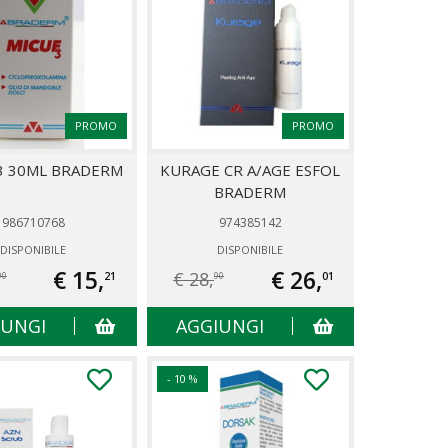
PROMO
PROMO
3 30ML BRADERM
KURAGE CR A/AGE ESFOL
BRADERM
986710768
974385142
DISPONIBILE
DISPONIBILE
€ 15,
€ 26,
€ 28,
21
01
90
90
IUNGI
AGGIUNGI
- 10 %