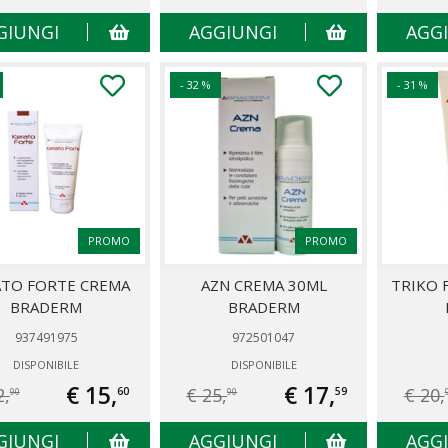
GIUNGI
AGGIUNGI
AGG
- 32 %
- 31 %
PROMO
PROMO
TO FORTE CREMA
AZN CREMA 30ML
TRIKO 
BRADERM
BRADERM
937491975
972501047
DISPONIBILE
DISPONIBILE
€ 15,
€ 17,
2,
€ 25,
€ 20,
60
59
90
90
GIUNGI
AGGIUNGI
AGG