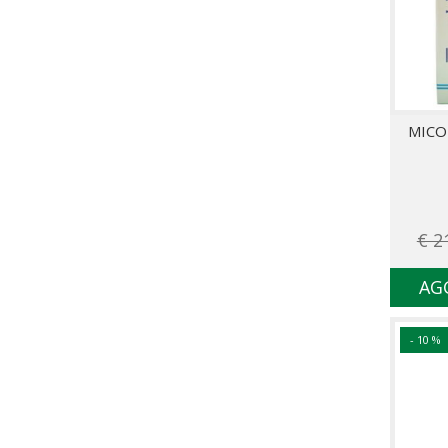
MICO
€ 2
AG
- 10 %