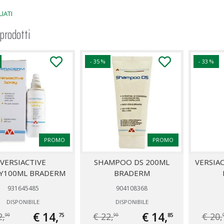
IATI
 prodotti
- 35 %
- 33 %
PROMO
PROMO
VERSIACTIVE
SHAMPOO DS 200ML
VERSIA
Y100ML BRADERM
BRADERM
931645485
904108368
DISPONIBILE
DISPONIBILE
€ 14,
€ 14,
2,
€ 22,
€ 20,
75
85
90
90