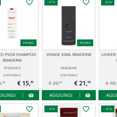
- 27 %
- 22 %
PROMO
PROMO
TO PSOR SHAMPOO
VIXAGE 30ML BRADERM
LIOKER
BRADERM
979320470
984638445
DISPONIBILE
DISPONIBILE
€ 15,
€ 21,
1,
€ 29,
€ 18,
85
69
90
90
GIUNGI
AGGIUNGI
AGG
- 10 %
- 10 %