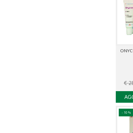
ONYC
€ 2
AG
- 10 %