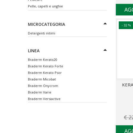
Pelle, capelli e unghie
AG
Shampoo
Trattamenti
MICROCATEGORIA
- 32 %
Detergenti intimi
LINEA
Braderm Kerato20
Braderm Kerato Forte
Braderm Kerato Psor
Braderm Micobat
KERA
Braderm Onycrom
Braderm Varie
Braderm Versiactive
€ 2
AG