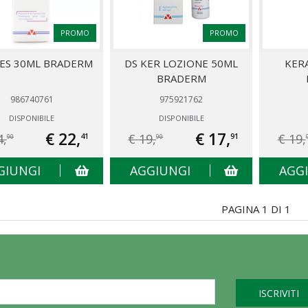
PROMO
PROMO
VES 30ML BRADERM
DS KER LOZIONE 50ML
KER
BRADERM
986740761
975921762
DISPONIBILE
DISPONIBILE
€ 22,
€ 17,
4,
€ 19,
€ 19,
41
91
90
90
GIUNGI
AGGIUNGI
AGG
PAGINA 1 DI 1