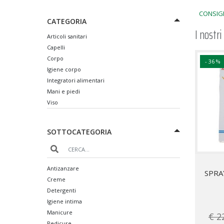
CONSIGL
CATEGORIA
I nostri
Articoli sanitari
Capelli
Corpo
- 36 %
Igiene corpo
Integratori alimentari
Mani e piedi
Viso
SOTTOCATEGORIA
Antizanzare
SPRA
Creme
Detergenti
Igiene intima
Manicure
€ 2
Pedicure