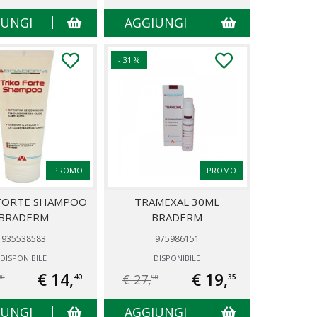
IUNGI
AGGIUNGI
- 31 %
PROMO
PROMO
FORTE SHAMPOO
TRAMEXAL 30ML
BRADERM
BRADERM
935538583
975986151
DISPONIBILE
DISPONIBILE
€ 14,
€ 19,
€ 27,
40
35
90
90
IUNGI
AGGIUNGI