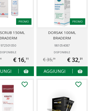
PROMO
PROMO
 SCRUB 150ML
DORSAK 100ML
BRADERM
BRADERM
972501050
981054087
DISPONIBILE
DISPONIBILE
€ 16,
€ 32,
€ 35,
11
31
90
90
IUNGI
AGGIUNGI