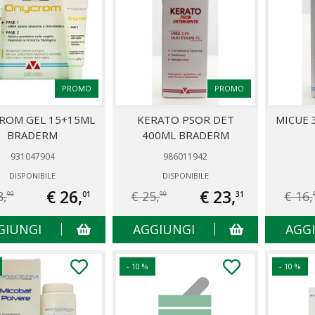
PROMO
PROMO
ROM GEL 15+15ML
KERATO PSOR DET
MICUE 
BRADERM
400ML BRADERM
931047904
986011942
DISPONIBILE
DISPONIBILE
€ 26,
€ 23,
8,
€ 25,
€ 16,
01
31
90
90
GIUNGI
AGGIUNGI
AGG
- 10 %
- 10 %