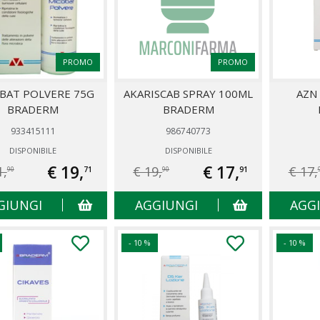
PROMO
PROMO
BAT POLVERE 75G
AKARISCAB SPRAY 100ML
AZN
BRADERM
BRADERM
933415111
986740773
DISPONIBILE
DISPONIBILE
€ 19,
€ 17,
1,
€ 19,
€ 17,
71
91
90
90
GIUNGI
AGGIUNGI
AGG
- 10 %
- 10 %