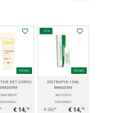
- 33 %
PROMO
PROMO
CTIVE DET CORPO
DISTROFYD 15ML
BRADERM
BRADERM
904108370
981152616
DISPONIBILE
DISPONIBILE
€ 14,
€ 14,
€ 20,
10
10
90
90