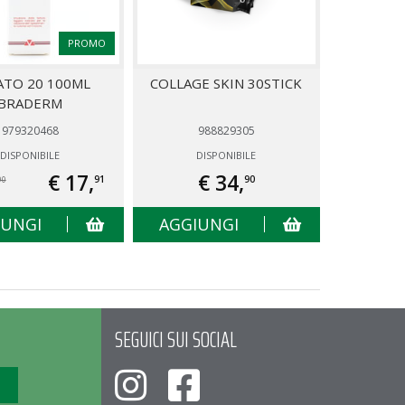
PROMO
ATO 20 100ML
COLLAGE SKIN 30STICK
BRADERM
979320468
988829305
DISPONIBILE
DISPONIBILE
€ 17,
€ 34,
91
90
90
IUNGI
AGGIUNGI
SEGUICI SUI SOCIAL