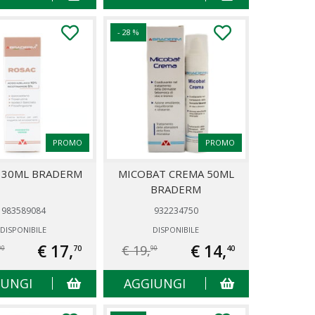
- 28 %
PROMO
PROMO
 30ML BRADERM
MICOBAT CREMA 50ML
BRADERM
983589084
932234750
DISPONIBILE
DISPONIBILE
€ 17,
€ 14,
€ 19,
70
40
90
90
IUNGI
AGGIUNGI