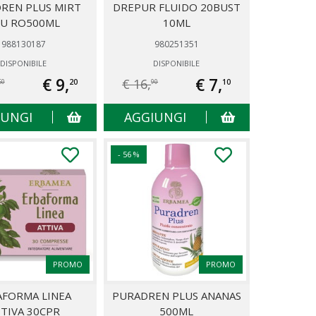
REN PLUS MIRT
DREPUR FLUIDO 20BUST
RU RO500ML
10ML
988130187
980251351
DISPONIBILE
DISPONIBILE
€ 9,
€ 7,
€ 16,
20
10
50
90
IUNGI
AGGIUNGI
- 56 %
PROMO
PROMO
AFORMA LINEA
PURADREN PLUS ANANAS
TIVA 30CPR
500ML