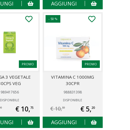
IUNGI
AGGIUNGI
- 50 %
PROMO
PROMO
A 3 VEGETALE
VITAMINA C 1000MG
30CPS VEG
30CPR
989417656
988831398
DISPONIBILE
DISPONIBILE
€ 10,
€ 5,
€ 10,
75
20
00
50
IUNGI
AGGIUNGI