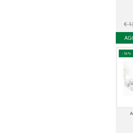
€ 1
AG
- 56 %
A