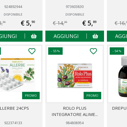
924892944
973603830
DISPONIBILE
DISPONIBILE
€ 5,
€ 5,
3,
€ 14,
€ 16,
90
89
90
00
GIUNGI
AGGIUNGI
AGG
- 55 %
- 54 %
PROMO
PROMO
LLERBE 24CPS
ROLO PLUS
DREPU
INTEGRATORE ALIME...
922374133
984808954