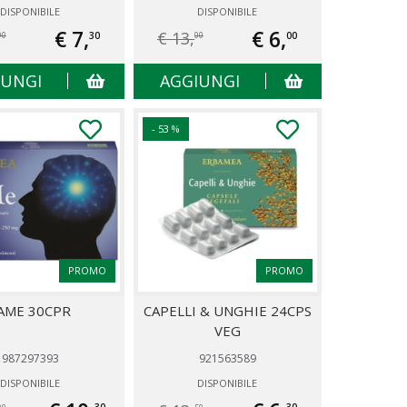
DISPONIBILE
DISPONIBILE
€ 7,
€ 6,
€ 13,
30
00
90
00
IUNGI
AGGIUNGI
- 53 %
PROMO
PROMO
AME 30CPR
CAPELLI & UNGHIE 24CPS
VEG
987297393
921563589
DISPONIBILE
DISPONIBILE