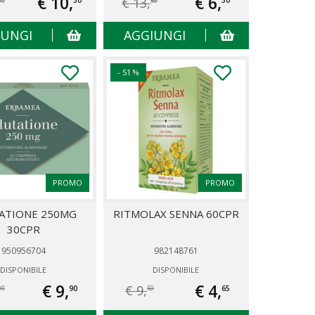
€ 10,
€ 6,
€ 13,
30
30
00
50
IUNGI
AGGIUNGI
- 51 %
PROMO
PROMO
ATIONE 250MG
RITMOLAX SENNA 60CPR
30CPR
950956704
982148761
DISPONIBILE
DISPONIBILE
€ 9,
€ 4,
€ 9,
90
65
00
50