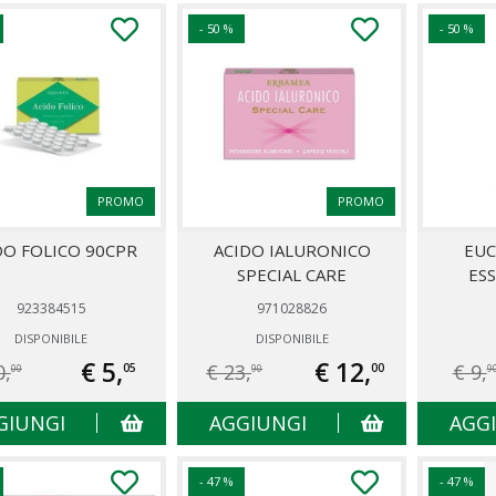
- 50 %
- 50 %
PROMO
PROMO
DO FOLICO 90CPR
ACIDO IALURONICO
EUC
SPECIAL CARE
ESS
923384515
971028826
DISPONIBILE
DISPONIBILE
€ 5,
€ 12,
0,
€ 23,
€ 9,
05
00
00
90
9
GIUNGI
AGGIUNGI
AGG
- 47 %
- 47 %