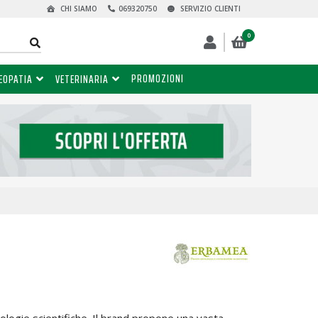
CHI SIAMO
069320750
SERVIZIO CLIENTI
0
PROMOZIONI
EOPATIA
VETERINARIA