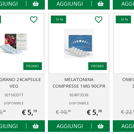
GIUNGI
AGGIUNGI
AGG
- 51 %
- 51 %
PROMO
PROMO
GRANO 24CAPSULE
MELATONINA
OMEG
VEG
COMPRESSE 1MG 90CPR
921563577
924873538
DISPONIBILE
DISPONIBILE
€ 5,
€ 5,
0,
€ 10,
€ 22,
10
30
50
90
GIUNGI
AGGIUNGI
AGG