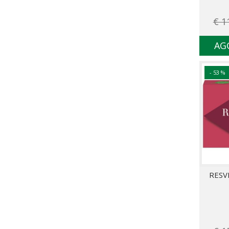
€ 1
AG
- 53 %
RESV