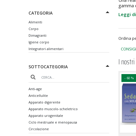
Una real
gamma di
CATEGORIA
Leggi di
Alimenti
Corpo
Dimagranti
Ordina p
Igiene corpo
CONSIGL
Integratori alimentari
I nostri
SOTTOCATEGORIA
- 60 %
Anti-age
Anticellulite
Apparato digerente
Apparato muscolo-scheletrico
Apparato urogenitale
Ciclo mestruale e menopausa
Circolazione
Colesterolo