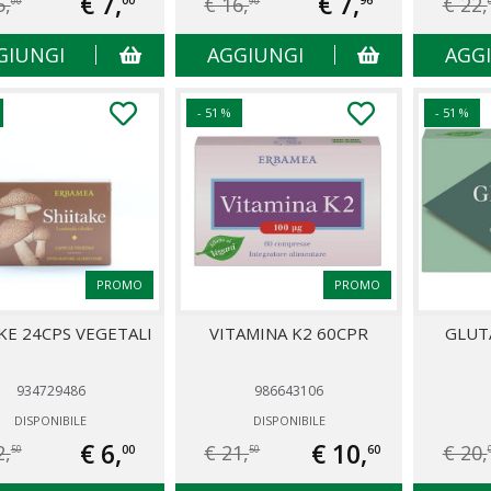
€ 7,
€ 7,
5,
€ 16,
€ 22,
00
96
00
90
GIUNGI
AGGIUNGI
AGG
- 51 %
- 51 %
PROMO
PROMO
KE 24CPS VEGETALI
VITAMINA K2 60CPR
GLUT
934729486
986643106
DISPONIBILE
DISPONIBILE
€ 6,
€ 10,
2,
€ 21,
€ 20,
00
60
50
50