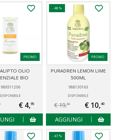
- 48 %
PROMO
PROMO
ALIPTO OLIO
PURADREN LEMON LIME
ENZIALE BIO
500ML
989311206
988130163
DISPONIBILE
DISPONIBILE
€ 4,
€ 10,
€ 19,
95
40
0
90
IUNGI
AGGIUNGI
- 47 %