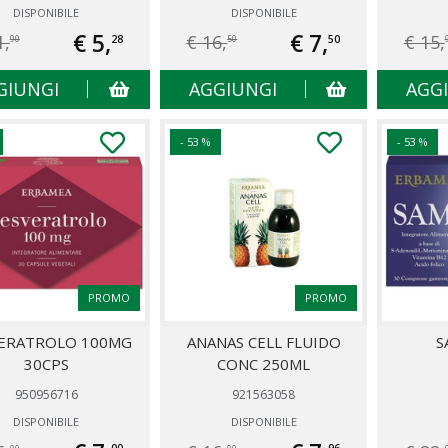
DISPONIBILE
DISPONIBILE
€ 5,
€ 7,
1,
€ 16,
€ 15,
28
50
90
50
GIUNGI
AGGIUNGI
AGG
- 53 %
- 53 %
PROMO
PROMO
ERATROLO 100MG
ANANAS CELL FLUIDO
S
30CPS
CONC 250ML
950956716
921563058
DISPONIBILE
DISPONIBILE