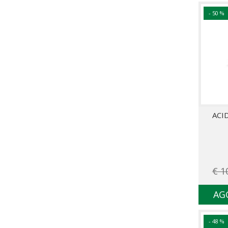
- 50 %
ACI
€ 1
AG
- 48 %