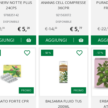
NERV NOTTE PLUS
ANANAS CELL COMPRESSE
PURAD
24CPS
36CPR
F
978835142
921563072
DISPONIBILE
DISPONIBILE
€ 5,
€ 5,
2,
€ 14,
€ 22,
20
77
90
50
GIUNGI
AGGIUNGI
AGG
- 58 %
- 57 %
PROMO
PROMO
GATO FORTE CPR
BALSAMIA FLUID TUS
ERB
200ML
AT