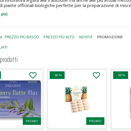
tà innovativa legata alla tradizione ma anche alle più attuali meto
 piante officinali biologiche perfette per la preparazione di misc
 più
er
PREZZO PIÙ BASSO
PREZZO PIÙ ALTO
NOVITÀ
PROMOZIONE
IATI
 prodotti
- 60 %
- 59 %
PROMO
PROMO