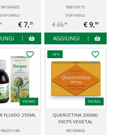
981564925
988130175
DISPONIBILE
DISPONIBILE
€ 7,
€ 9,
€ 22,
25
80
90
50
IUNGI
AGGIUNGI
- 54 %
PROMO
PROMO
R FLUIDO 250ML
QUERCETINA 200MG
30CPS VEGETAL
980251348
981066602