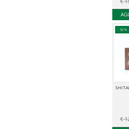
€ 1
AG
- 52 %
SHITA
€ 1