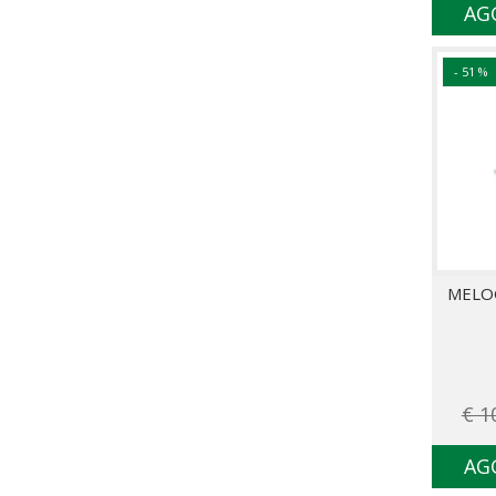
AG
- 51 %
MELO
€ 1
AG