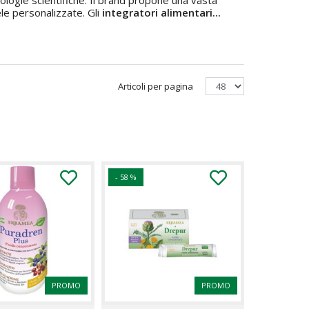
dologie scientifiche. Il brand propone una vasta
ele personalizzate. Gli
integratori alimentari...
Articoli per pagina
- 58 %
PROMO
PROMO