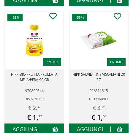
AGGIUNGI
AGGIUNGI
- 55 %
- 55 %
PROMO
PROMO
HIPP BIO FRUTTA FRULLATA
HIPP SALVIETTINE VISO/MANI 20
MELA/PERA 90 GR
PZ
970800544
926311515
DISPONIBILE
DISPONIBILE
€ 2,
€ 3,
49
59
€ 1,
€ 1,
12
63
AGGIUNGI
AGGIUNGI