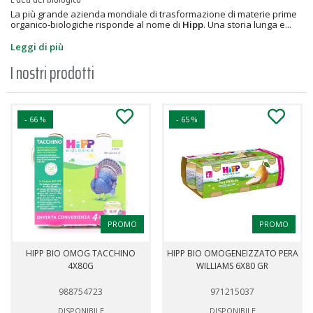
La più grande azienda mondiale di trasformazione di materie prime
organico-biologiche risponde al nome di
Hipp
. Una storia lunga e...
Leggi di più
I nostri prodotti
- 66 %
- 65 %
PROMO
PROMO
HIPP BIO OMOG TACCHINO
HIPP BIO OMOGENEIZZATO PERA
4X80G
WILLIAMS 6X80 GR
988754723
971215037
DISPONIBILE
DISPONIBILE