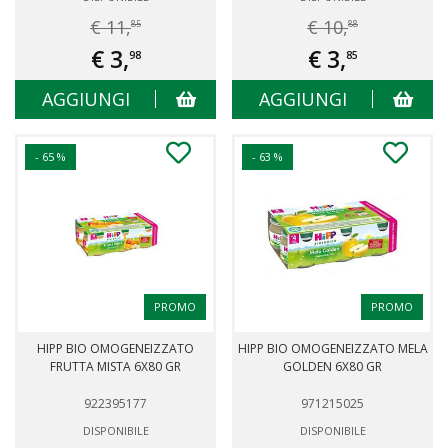
€ 11,
€ 10,
85
88
€ 3,
€ 3,
98
85
AGGIUNGI
AGGIUNGI
- 65 %
- 63 %
PROMO
PROMO
HIPP BIO OMOGENEIZZATO
HIPP BIO OMOGENEIZZATO MELA
FRUTTA MISTA 6X80 GR
GOLDEN 6X80 GR
922395177
971215025
DISPONIBILE
DISPONIBILE