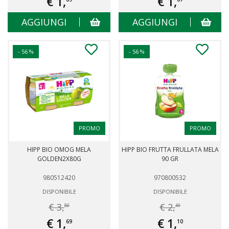
€ 1,
€ 1,
AGGIUNGI
AGGIUNGI
- 56 %
- 56 %
PROMO
PROMO
HIPP BIO OMOG MELA
HIPP BIO FRUTTA FRULLATA MELA
GOLDEN2X80G
90 GR
980512420
970800532
DISPONIBILE
DISPONIBILE
€ 3,
€ 2,
80
49
€ 1,
€ 1,
69
10