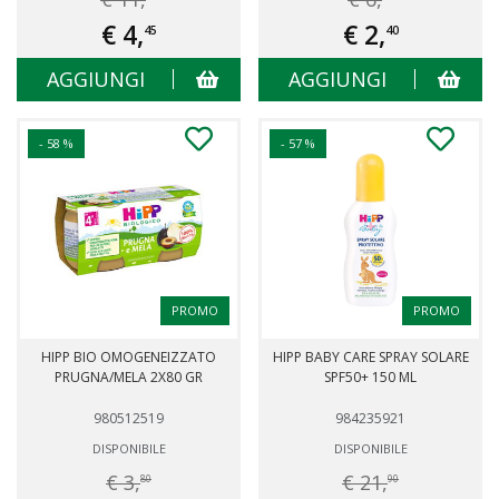
€ 4,
€ 2,
45
40
AGGIUNGI
AGGIUNGI
- 58 %
- 57 %
PROMO
PROMO
HIPP BIO OMOGENEIZZATO
HIPP BABY CARE SPRAY SOLARE
PRUGNA/MELA 2X80 GR
SPF50+ 150 ML
980512519
984235921
DISPONIBILE
DISPONIBILE
€ 3,
€ 21,
80
90