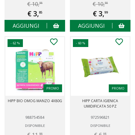
€ 10,
€ 10,
88
88
€ 3,
€ 3,
85
99
AGGIUNGI
AGGIUNGI
- 62 %
- 60 %
PROMO
PROMO
HIPP BIO OMOG MANZO 4X80G
HIPP CARTA IGIENICA
UMIDIFICATA 50 PZ
988754584
972596821
DISPONIBILE
DISPONIBILE
€ 11,
€ 6,
85
05