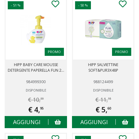
- 51 %
- 50 %
PROMO
PROMO
HIPP BABY CARE MOUSSE
HIPP SALVIETTINE
DETERGENTE PAPERELLA FUN 2...
SOFT&PUR3X48P
984999300
988124499
DISPONIBILE
DISPONIBILE
€ 10,
€ 11,
00
18
€ 4,
€ 5,
95
60
AGGIUNGI
AGGIUNGI