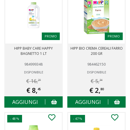
PROMO
PROMO
HIPP BABY CARE HAPPY
HIPP BIO CREMA CEREALI FARRO
BAGNETTO 1 LT
200 GR
984999348
984462150
DISPONIBILE
DISPONIBILE
€ 16,
€ 5,
20
34
€ 8,
€ 2,
45
80
AGGIUNGI
AGGIUNGI
- 48 %
- 47 %