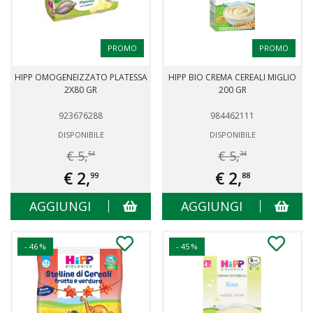
PROMO
PROMO
HIPP OMOGENEIZZATO PLATESSA
HIPP BIO CREMA CEREALI MIGLIO
2X80 GR
200 GR
923676288
984462111
DISPONIBILE
DISPONIBILE
€ 5,
€ 5,
54
34
€ 2,
€ 2,
99
88
AGGIUNGI
AGGIUNGI
- 46 %
- 45 %