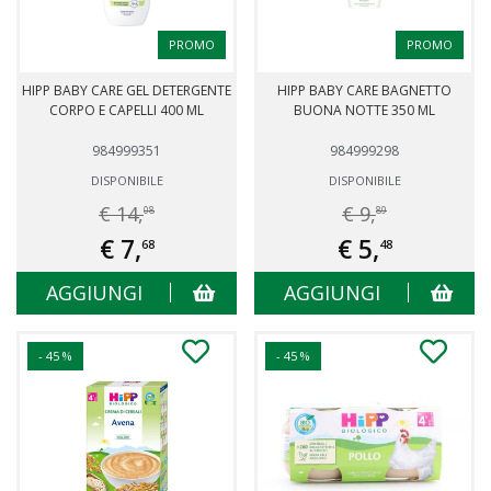
PROMO
PROMO
HIPP BABY CARE GEL DETERGENTE
HIPP BABY CARE BAGNETTO
CORPO E CAPELLI 400 ML
BUONA NOTTE 350 ML
984999351
984999298
DISPONIBILE
DISPONIBILE
€ 14,
€ 9,
08
89
€ 7,
€ 5,
68
48
AGGIUNGI
AGGIUNGI
- 45 %
- 45 %