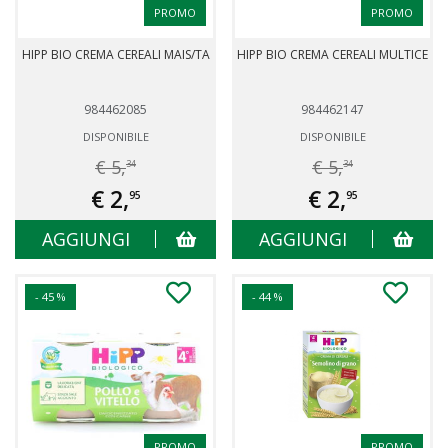
PROMO
PROMO
HIPP BIO CREMA CEREALI MAIS/TA
HIPP BIO CREMA CEREALI MULTICE
984462085
984462147
DISPONIBILE
DISPONIBILE
€ 5,
€ 5,
34
34
€ 2,
€ 2,
95
95
AGGIUNGI
AGGIUNGI
- 45 %
- 44 %
PROMO
PROMO