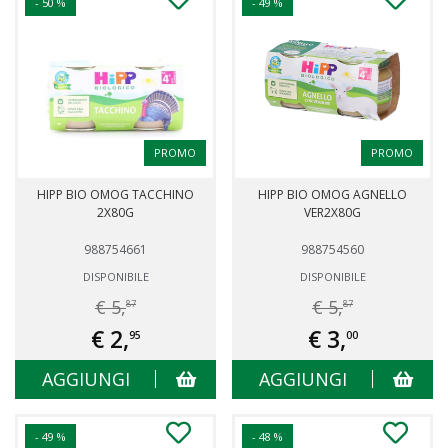
- 50 %
- 49 %
PROMO
PROMO
HIPP BIO OMOG TACCHINO
HIPP BIO OMOG AGNELLO
2X80G
VER2X80G
988754661
988754560
DISPONIBILE
DISPONIBILE
€ 5,
€ 5,
87
87
€ 2,
€ 3,
95
00
AGGIUNGI
AGGIUNGI
- 49 %
- 48 %