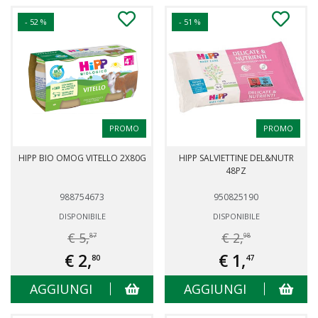
- 52 %
- 51 %
PROMO
PROMO
HIPP BIO OMOG VITELLO 2X80G
HIPP SALVIETTINE DEL&NUTR
48PZ
988754673
950825190
DISPONIBILE
DISPONIBILE
€ 5,
€ 2,
87
98
€ 2,
€ 1,
80
47
AGGIUNGI
AGGIUNGI