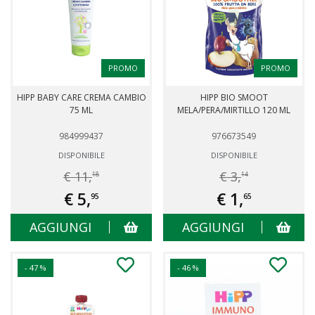
PROMO
PROMO
HIPP BABY CARE CREMA CAMBIO
HIPP BIO SMOOT
75 ML
MELA/PERA/MIRTILLO 120 ML
984999437
976673549
DISPONIBILE
DISPONIBILE
€ 11,
€ 3,
18
14
€ 5,
€ 1,
95
65
AGGIUNGI
AGGIUNGI
- 47 %
- 46 %