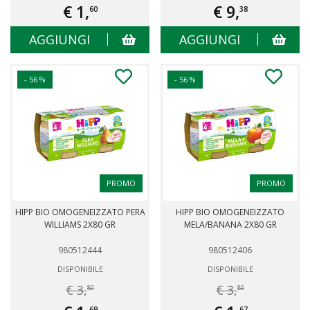
€ 1,
€ 9,
60
38
AGGIUNGI
AGGIUNGI
- 56 %
- 56 %
PROMO
PROMO
HIPP BIO OMOGENEIZZATO PERA
HIPP BIO OMOGENEIZZATO
WILLIAMS 2X80 GR
MELA/BANANA 2X80 GR
980512444
980512406
DISPONIBILE
DISPONIBILE
€ 3,
€ 3,
80
80
69
67