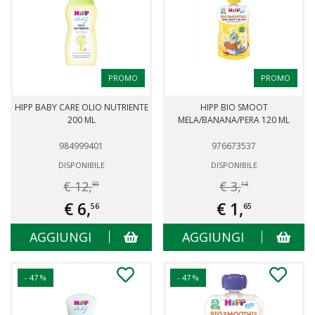
PROMO
PROMO
HIPP BABY CARE OLIO NUTRIENTE
HIPP BIO SMOOT
200 ML
MELA/BANANA/PERA 120 ML
984999401
976673537
DISPONIBILE
DISPONIBILE
€ 12,
€ 3,
59
14
€ 6,
€ 1,
56
65
AGGIUNGI
AGGIUNGI
- 47 %
- 47 %