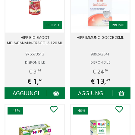
PROMO
PROMO
HIPP BIO SMOOT
HIPP IMMUNO GOCCE 20ML
MELA/BANANA/FRAGOLA 120 ML
976673513
989242641
DISPONIBILE
DISPONIBILE
€ 3,
€ 24,
14
90
€ 1,
€ 13,
65
49
AGGIUNGI
AGGIUNGI
- 46 %
- 46 %