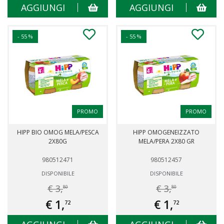
AGGIUNGI
AGGIUNGI
- 55 %
- 55 %
PROMO
PROMO
HIPP BIO OMOG MELA/PESCA
HIPP OMOGENEIZZATO
2X80G
MELA/PERA 2X80 GR
980512471
980512457
DISPONIBILE
DISPONIBILE
€ 3,
€ 3,
80
80
€ 1,
€ 1,
72
72