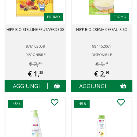
PROMO
PROMO
HIPP BIO STELLINE FRUT/VERD30G
HIPP BIO CREMA CEREALI RISO
976103059
984462061
DISPONIBILE
DISPONIBILE
€ 2,
€ 5,
48
34
€ 1,
€ 2,
35
95
AGGIUNGI
AGGIUNGI
- 45 %
- 45 %