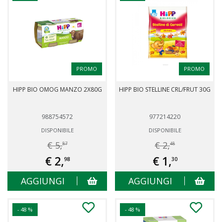
PROMO
PROMO
HIPP BIO OMOG MANZO 2X80G
HIPP BIO STELLINE CRL/FRUT 30G
988754572
977214220
DISPONIBILE
DISPONIBILE
€ 5,
€ 2,
87
48
€ 2,
€ 1,
98
30
AGGIUNGI
AGGIUNGI
- 48 %
- 48 %