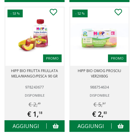
- 53 %
- 52 %
PROMO
PROMO
HIPP BIO FRUTTA FRULLATA
HIPP BIO OMOG PROSCIU
MELA/MANGO/PESCA 90 GR
VER2X80G
978243677
988754634
DISPONIBILE
DISPONIBILE
€ 2,
€ 5,
49
87
€ 1,
€ 2,
18
83
AGGIUNGI
AGGIUNGI