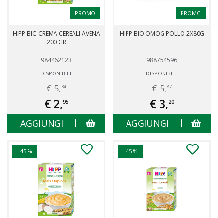
PROMO
PROMO
HIPP BIO CREMA CEREALI AVENA
HIPP BIO OMOG POLLO 2X80G
200 GR
984462123
988754596
DISPONIBILE
DISPONIBILE
€ 5,
€ 5,
34
87
€ 2,
€ 3,
95
20
AGGIUNGI
AGGIUNGI
- 45 %
- 45 %