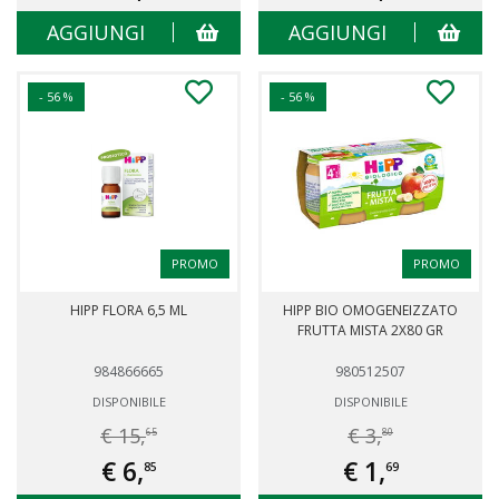
AGGIUNGI
AGGIUNGI
- 56 %
- 56 %
PROMO
PROMO
HIPP FLORA 6,5 ML
HIPP BIO OMOGENEIZZATO
FRUTTA MISTA 2X80 GR
984866665
980512507
DISPONIBILE
DISPONIBILE
€ 15,
€ 3,
65
80
€ 6,
€ 1,
85
69