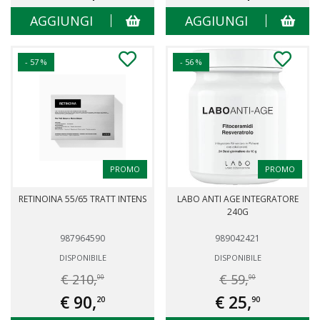
AGGIUNGI
AGGIUNGI
- 57 %
- 56 %
PROMO
PROMO
RETINOINA 55/65 TRATT INTENS
LABO ANTI AGE INTEGRATORE
240G
987964590
989042421
DISPONIBILE
DISPONIBILE
€ 210,
€ 59,
00
00
€ 90,
€ 25,
20
90