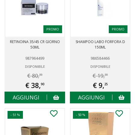
PROMO
PROMO
RETINOINA 35/45 CR GIORNO
SHAMPOO LABO FORFORA D
50ML
150ML
987964499
986584466
DISPONIBILE
DISPONIBILE
€ 80,
€ 19,
00
00
€ 38,
€ 9,
90
25
AGGIUNGI
AGGIUNGI
- 51 %
- 50 %