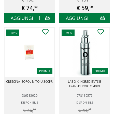
€ 74,
€ 59,
00
00
AGGIUNGI
AGGIUNGI
- 60 %
- 59 %
PROMO
PROMO
CRESCINA ISOFOL MITO U 30CPR
LABO X-INGREDIENTS B
TRANSDERMIC O 40ML
986583920
978110575
DISPONIBILE
DISPONIBILE
€ 46,
€ 44,
00
00