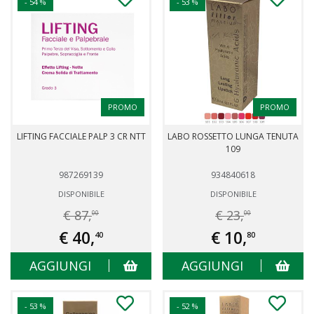
- 54 %
- 53 %
PROMO
PROMO
LIFTING FACCIALE PALP 3 CR NTT
LABO ROSSETTO LUNGA TENUTA
109
987269139
934840618
DISPONIBILE
DISPONIBILE
€ 87,
€ 23,
00
00
€ 40,
€ 10,
40
80
AGGIUNGI
AGGIUNGI
- 53 %
- 52 %