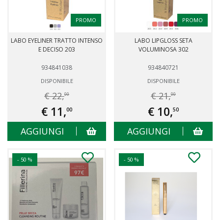
PROMO
PROMO
LABO EYELINER TRATTO INTENSO
LABO LIPGLOSS SETA
E DECISO 203
VOLUMINOSA 302
934841038
934840721
DISPONIBILE
DISPONIBILE
€ 22,
€ 21,
00
00
€ 11,
€ 10,
00
50
AGGIUNGI
AGGIUNGI
- 50 %
- 50 %