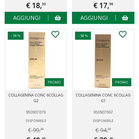
€ 18,
€ 17,
30
99
AGGIUNGI
AGGIUNGI
- 59 %
- 58 %
PROMO
PROMO
COLLAGENINA CONC 6COLLAG
COLLAGENINA CONC 6COLLAG
G2
G1
950907079
950907067
DISPONIBILE
DISPONIBILE
€ 99,
€ 94,
00
00
93
40