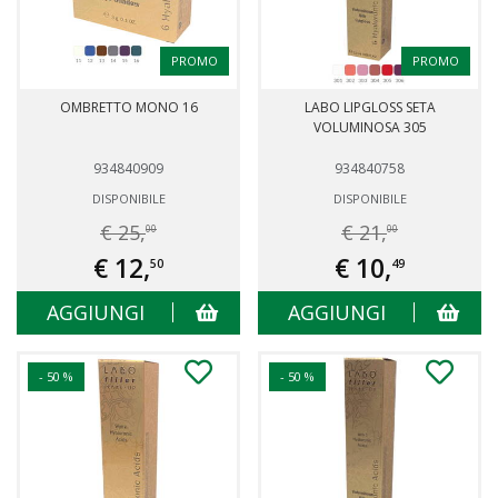
PROMO
PROMO
OMBRETTO MONO 16
LABO LIPGLOSS SETA
VOLUMINOSA 305
934840909
934840758
DISPONIBILE
DISPONIBILE
€ 25,
€ 21,
00
00
€ 12,
€ 10,
50
49
AGGIUNGI
AGGIUNGI
- 50 %
- 50 %