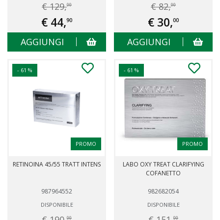
€ 129,
€ 82,
00
00
€ 44,
€ 30,
90
00
AGGIUNGI
AGGIUNGI
- 61 %
- 61 %
PROMO
PROMO
RETINOINA 45/55 TRATT INTENS
LABO OXY TREAT CLARIFYING
COFANETTO
987964552
982682054
DISPONIBILE
DISPONIBILE
€ 190,
€ 151,
00
00