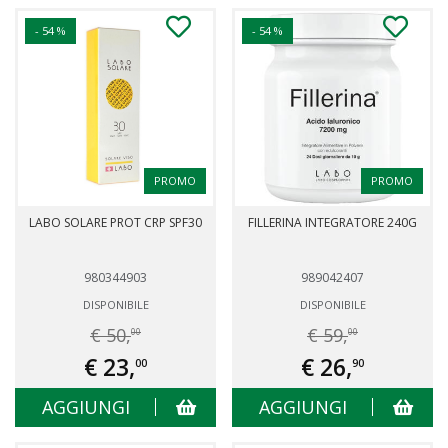
- 54 %
- 54 %
PROMO
PROMO
LABO SOLARE PROT CRP SPF30
FILLERINA INTEGRATORE 240G
980344903
989042407
DISPONIBILE
DISPONIBILE
€ 50,
€ 59,
00
00
€ 23,
€ 26,
00
90
AGGIUNGI
AGGIUNGI