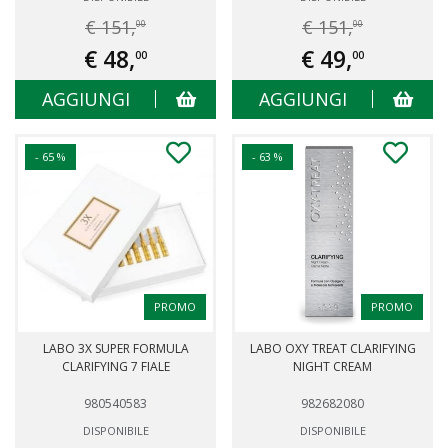
€ 151,
€ 151,
00
00
€ 48,
€ 49,
00
00
AGGIUNGI
AGGIUNGI
- 65 %
- 63 %
PROMO
PROMO
LABO 3X SUPER FORMULA
LABO OXY TREAT CLARIFYING
CLARIFYING 7 FIALE
NIGHT CREAM
980540583
982682080
DISPONIBILE
DISPONIBILE