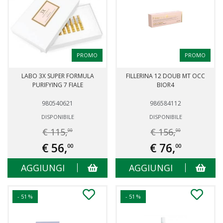
PROMO
PROMO
LABO 3X SUPER FORMULA
FILLERINA 12 DOUB MT OCC
PURIFYING 7 FIALE
BIOR4
980540621
986584112
DISPONIBILE
DISPONIBILE
€ 115,
€ 156,
00
00
€ 56,
€ 76,
00
00
AGGIUNGI
AGGIUNGI
- 51 %
- 51 %