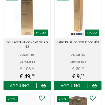
PROMO
PROMO
COLLAGENINA CONC 6COLLAG
LABO KAJAL COLORE RICCO 402
G3
950907081
934841089
DISPONIBILE
DISPONIBILE
€ 106,
€ 20,
00
00
€ 49,
€ 9,
50
58
AGGIUNGI
AGGIUNGI
- 52 %
- 52 %