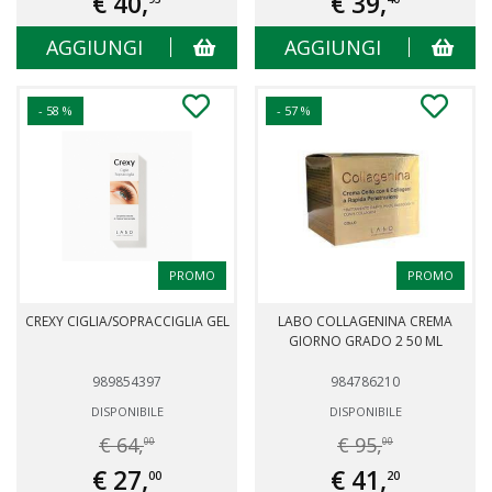
€ 40,
€ 39,
AGGIUNGI
AGGIUNGI
- 58 %
- 57 %
PROMO
PROMO
CREXY CIGLIA/SOPRACCIGLIA GEL
LABO COLLAGENINA CREMA
GIORNO GRADO 2 50 ML
989854397
984786210
DISPONIBILE
DISPONIBILE
€ 64,
€ 95,
00
00
€ 27,
€ 41,
00
20