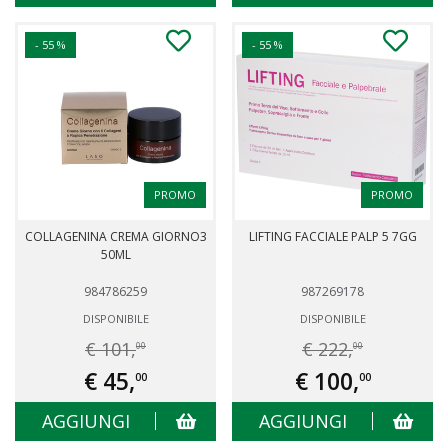
- 55 %
- 55 %
PROMO
PROMO
COLLAGENINA CREMA GIORNO3
LIFTING FACCIALE PALP 5 7GG
50ML
984786259
987269178
DISPONIBILE
DISPONIBILE
€ 101,
€ 222,
00
00
€ 45,
€ 100,
00
00
AGGIUNGI
AGGIUNGI