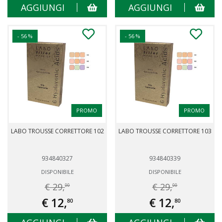
AGGIUNGI
AGGIUNGI
- 56 %
- 56 %
PROMO
PROMO
LABO TROUSSE CORRETTORE 102
LABO TROUSSE CORRETTORE 103
934840327
934840339
DISPONIBILE
DISPONIBILE
€ 29,
€ 29,
00
00
€ 12,
€ 12,
80
80