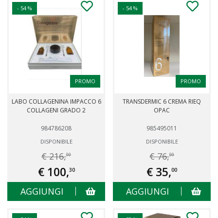
- 54 %
- 54 %
PROMO
PROMO
LABO COLLAGENINA IMPACCO 6
TRANSDERMIC 6 CREMA RIEQ
COLLAGENI GRADO 2
OPAC
984786208
985495011
DISPONIBILE
DISPONIBILE
€ 216,
€ 76,
00
00
€ 100,
€ 35,
30
00
AGGIUNGI
AGGIUNGI