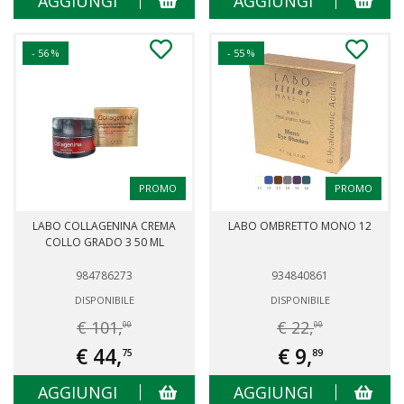
AGGIUNGI
AGGIUNGI
- 56 %
- 55 %
PROMO
PROMO
LABO COLLAGENINA CREMA
LABO OMBRETTO MONO 12
COLLO GRADO 3 50 ML
984786273
934840861
DISPONIBILE
DISPONIBILE
€ 101,
€ 22,
00
00
€ 44,
€ 9,
75
89
AGGIUNGI
AGGIUNGI