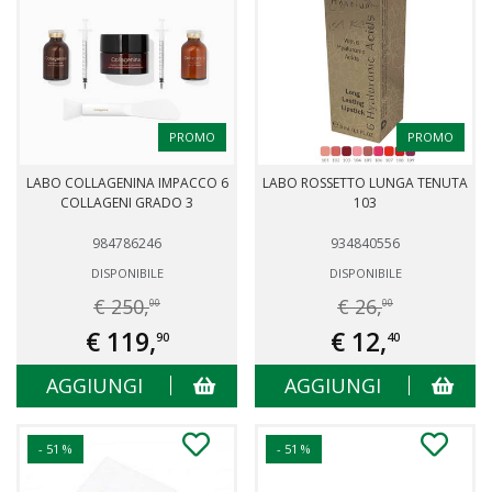
PROMO
PROMO
LABO COLLAGENINA IMPACCO 6
LABO ROSSETTO LUNGA TENUTA
COLLAGENI GRADO 3
103
984786246
934840556
DISPONIBILE
DISPONIBILE
€ 250,
€ 26,
00
00
€ 119,
€ 12,
90
40
AGGIUNGI
AGGIUNGI
- 51 %
- 51 %