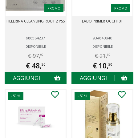
PROMO
PROMO
FILLERINA CLEANSING ROUT 2 PSS
LABO PRIMER OCCHI 01
986584237
934840846
DISPONIBILE
DISPONIBILE
€ 97,
€ 21,
00
00
€ 48,
€ 10,
50
50
AGGIUNGI
AGGIUNGI
- 50 %
- 50 %