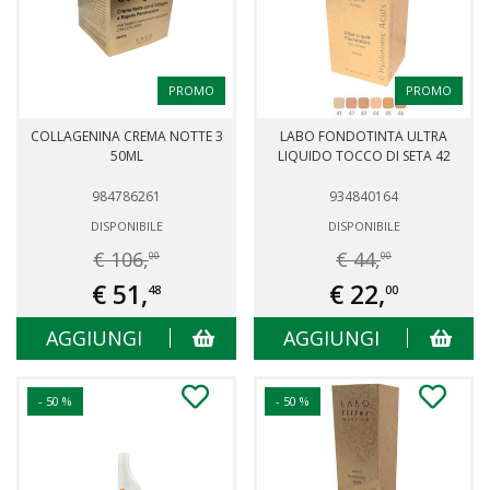
PROMO
PROMO
COLLAGENINA CREMA NOTTE 3
LABO FONDOTINTA ULTRA
50ML
LIQUIDO TOCCO DI SETA 42
984786261
934840164
DISPONIBILE
DISPONIBILE
€ 106,
€ 44,
00
00
€ 51,
€ 22,
48
00
AGGIUNGI
AGGIUNGI
- 50 %
- 50 %