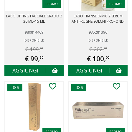
PROMO
PROMO
LABO LIFTING FACCIALE GRADO 2
LABO TRANSDERMIC 2 SERUM
30 ML+15 ML
ANTI-RUGHE SOLCHI PROFONDI
980814469
935281396
DISPONIBILE
DISPONIBILE
€ 199,
€ 202,
00
00
€ 99,
€ 100,
50
00
AGGIUNGI
AGGIUNGI
- 50 %
- 50 %
PROMO
PROMO