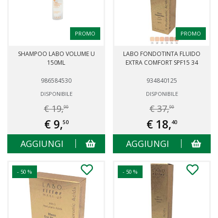
PROMO
PROMO
SHAMPOO LABO VOLUME U
LABO FONDOTINTA FLUIDO
150ML
EXTRA COMFORT SPF15 34
986584530
934840125
DISPONIBILE
DISPONIBILE
€ 19,
€ 37,
00
00
€ 9,
€ 18,
50
40
AGGIUNGI
AGGIUNGI
- 50 %
- 50 %