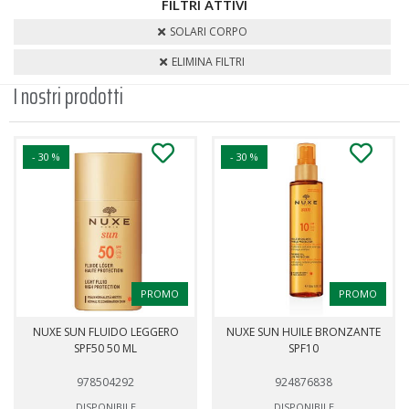
FILTRI ATTIVI
SOLARI CORPO
ELIMINA FILTRI
I nostri prodotti
- 30 %
- 30 %
PROMO
PROMO
NUXE SUN FLUIDO LEGGERO
NUXE SUN HUILE BRONZANTE
SPF50 50 ML
SPF10
978504292
924876838
DISPONIBILE
DISPONIBILE