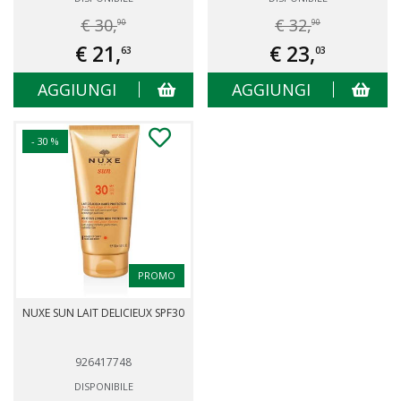
€ 30,
€ 32,
90
90
€ 21,
€ 23,
63
03
AGGIUNGI
AGGIUNGI
- 30 %
PROMO
NUXE SUN LAIT DELICIEUX SPF30
926417748
DISPONIBILE