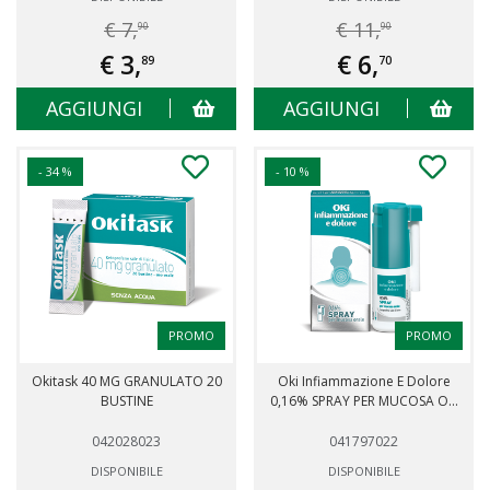
€ 7,
€ 11,
90
90
€ 3,
€ 6,
89
70
AGGIUNGI
AGGIUNGI
- 34 %
- 10 %
PROMO
PROMO
Okitask 40 MG GRANULATO 20
Oki Infiammazione E Dolore
BUSTINE
0,16% SPRAY PER MUCOSA O...
042028023
041797022
DISPONIBILE
DISPONIBILE