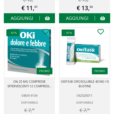
€ 11,
€ 13,
07
50
AGGIUNGI
AGGIUNGI
- 10 %
- 10 %
PROMO
PROMO
Oki 25 MG COMPRESSE
OKITASK OROSOLUBILE 40 MG 10
EFFERVESCENTI 12 COMPRESS...
BUSTINE
048414104
042028011
DISPONIBILE
DISPONIBILE
€ 7,
€ 7,
90
90