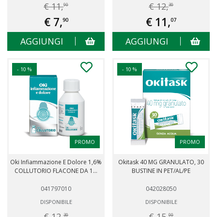
€ 11,
€ 12,
90
30
€ 7,
€ 11,
90
07
AGGIUNGI
AGGIUNGI
- 10 %
- 10 %
PROMO
PROMO
Oki Infiammazione E Dolore 1,6%
Okitask 40 MG GRANULATO, 30
COLLUTORIO FLACONE DA 1...
BUSTINE IN PET/AL/PE
041797010
042028050
DISPONIBILE
DISPONIBILE
€ 12,
€ 15,
30
00