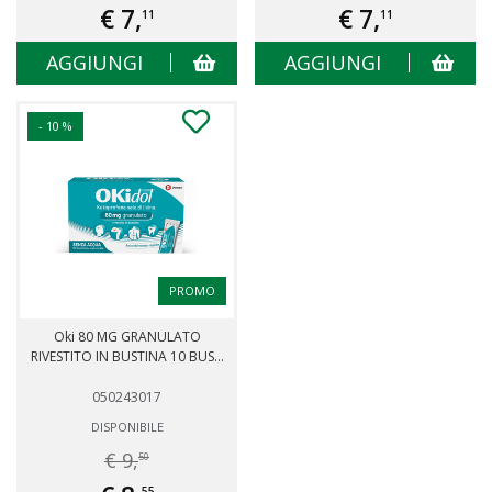
€ 7,
€ 7,
11
11
AGGIUNGI
AGGIUNGI
- 10 %
PROMO
Oki 80 MG GRANULATO
RIVESTITO IN BUSTINA 10 BUS...
050243017
DISPONIBILE
€ 9,
50
55