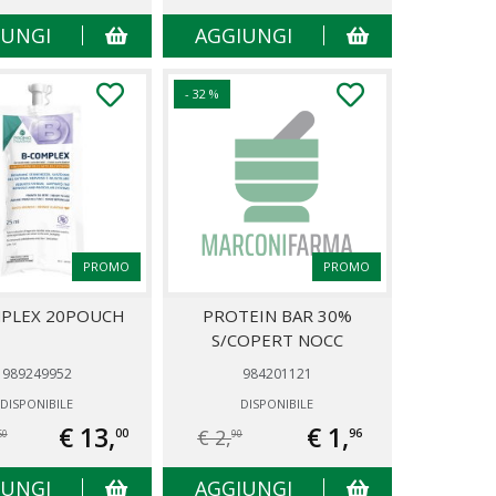
IUNGI
AGGIUNGI
- 32 %
PROMO
PROMO
MPLEX 20POUCH
PROTEIN BAR 30%
S/COPERT NOCC
989249952
984201121
DISPONIBILE
DISPONIBILE
€ 13,
€ 1,
€ 2,
00
96
50
90
IUNGI
AGGIUNGI