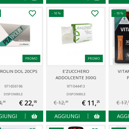
- 10 %
- 10 %
PROMO
PROMO
ROLIN DOL 20CPS
E'ZUCCHERO
VITA
ADDOLCENTE 300G
971656196
971044413
DISPONIBILE
DISPONIBILE
€ 22,
€ 11,
4,
€ 12,
€ 17,
05
25
50
50
GIUNGI
AGGIUNGI
AGG