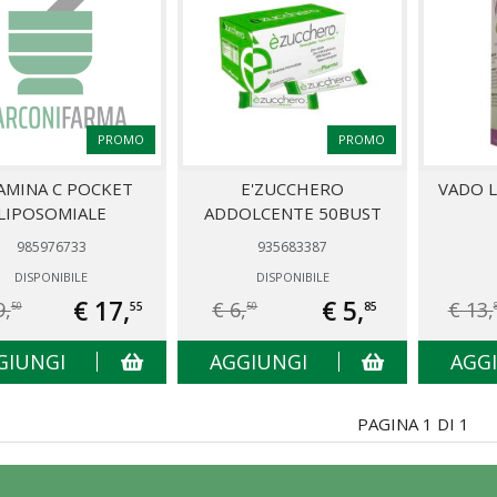
PROMO
PROMO
AMINA C POCKET
E'ZUCCHERO
VADO L
LIPOSOMIALE
ADDOLCENTE 50BUST
985976733
935683387
DISPONIBILE
DISPONIBILE
€ 17,
€ 5,
9,
€ 6,
€ 13,
55
85
50
50
GIUNGI
AGGIUNGI
AGG
PAGINA 1 DI 1