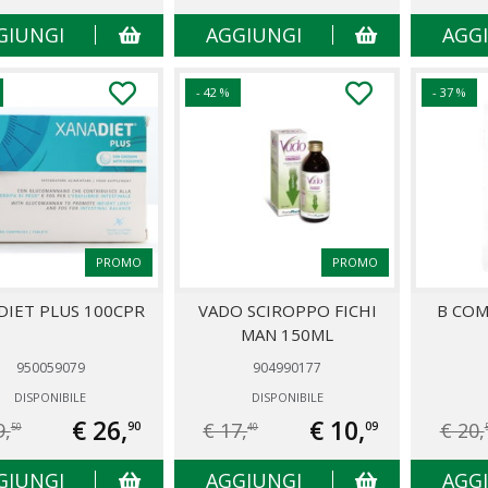
GIUNGI
AGGIUNGI
AGG
- 42 %
- 37 %
PROMO
PROMO
DIET PLUS 100CPR
VADO SCIROPPO FICHI
B CO
MAN 150ML
950059079
904990177
DISPONIBILE
DISPONIBILE
€ 26,
€ 10,
9,
€ 17,
€ 20,
90
09
50
40
GIUNGI
AGGIUNGI
AGG