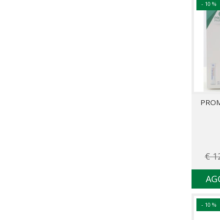
- 10 %
PROM
€ 1
AG
- 10 %