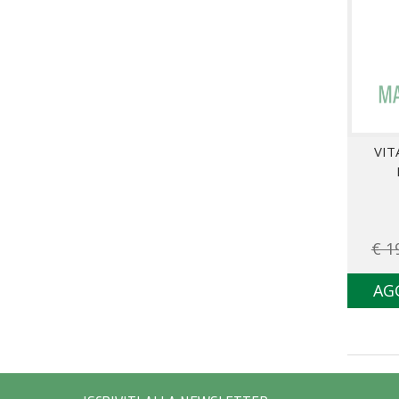
VIT
€ 1
AG