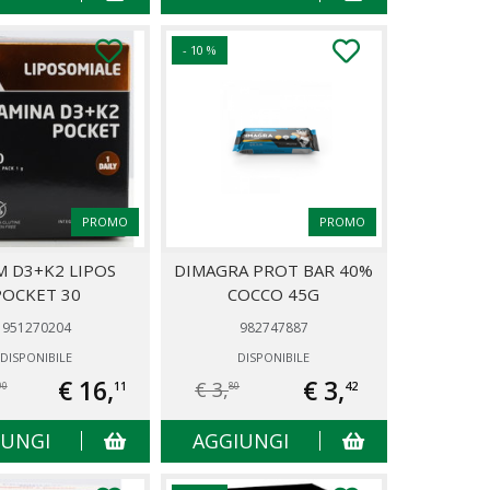
- 10 %
PROMO
PROMO
M D3+K2 LIPOS
DIMAGRA PROT BAR 40%
POCKET 30
COCCO 45G
951270204
982747887
DISPONIBILE
DISPONIBILE
€ 16,
€ 3,
€ 3,
11
42
90
80
IUNGI
AGGIUNGI