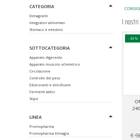
CATEGORIA
CONSIGL
Dimagranti
I nostri
Integratori alimentari
Stomaco e intestino
- 63 %
SOTTOCATEGORIA
Apparato digerente
Apparato muscolo-scheletrico
Circolazione
Controllo del peso
Edulcoranti e dolcificanti
Fermenti lattici
Stipsi
O
24
LINEA
Promopharma
Promopharma Dimagra
€ 9