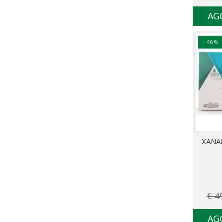
AG
- 46 %
XANA
€ 4
AG