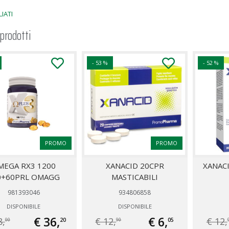
IATI
 prodotti
- 53 %
- 52 %
PROMO
PROMO
MEGA RX3 1200
XANACID 20CPR
XANACI
0+60PRL OMAGG
MASTICABILI
981393046
934806858
DISPONIBILE
DISPONIBILE
€ 36,
€ 6,
8,
€ 12,
€ 12,
20
05
00
90