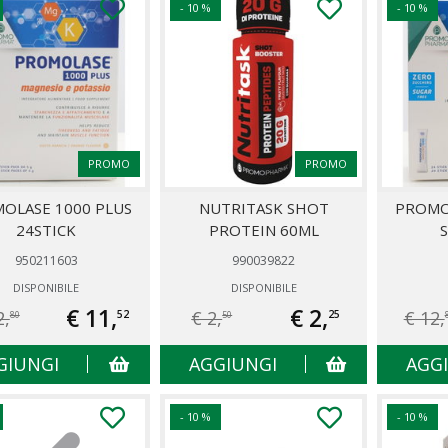
- 10 %
- 10 %
PROMO
PROMO
OLASE 1000 PLUS
NUTRITASK SHOT
PROMO
24STICK
PROTEIN 60ML
S
950211603
990039822
DISPONIBILE
DISPONIBILE
€ 11,
€ 2,
2,
€ 2,
€ 12,
52
25
80
50
GIUNGI
AGGIUNGI
AGG
- 10 %
- 10 %