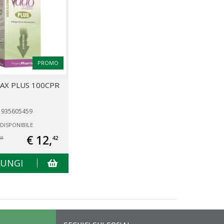
PROMO
AX PLUS 100CPR
935605459
DISPONIBILE
€ 12,
42
80
IUNGI