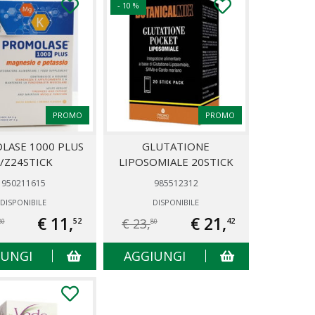
- 10 %
PROMO
PROMO
LASE 1000 PLUS
GLUTATIONE
/Z24STICK
LIPOSOMIALE 20STICK
950211615
985512312
DISPONIBILE
DISPONIBILE
€ 11,
€ 21,
€ 23,
52
42
80
80
IUNGI
AGGIUNGI