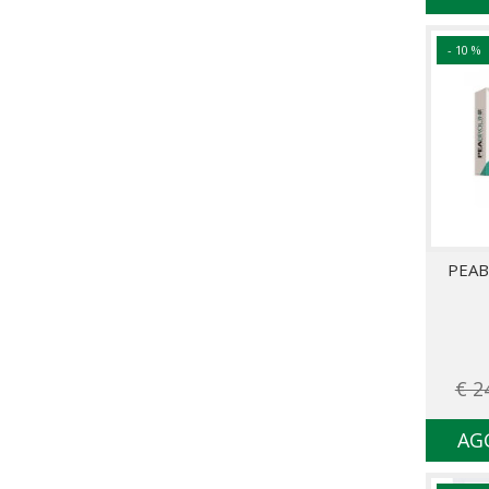
- 10 %
PEAB
€ 2
AG