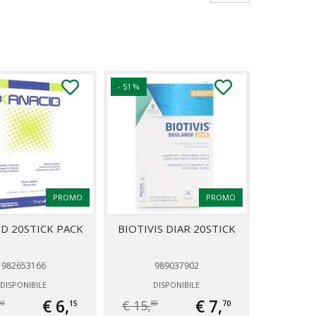
- 51 %
PROMO
PROMO
D 20STICK PACK
BIOTIVIS DIAR 20STICK
982653166
989037902
DISPONIBILE
DISPONIBILE
€ 6,
€ 7,
€ 15,
15
70
90
80