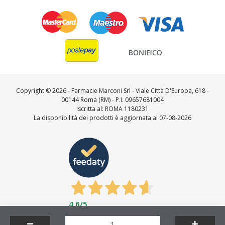
Copyright ©
2026 - Farmacie Marconi Srl - Viale Città D'Europa, 618 -
00144 Roma (RM) - P.I. 09657681004
Iscritta al: ROMA 1180231
La disponibilità dei prodotti è aggiornata al 07-08-2026
4,6
/5
Feedaty
4.7
/
5
-
23716
feedbacks