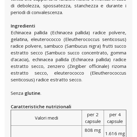
di debolezza, spossatezza, stanchezza e durante i
periodi di convalescenza.
Ingredienti
Echinacea pallida (Echinacea pallida) radice polvere,
gelatina, eleuterococco (Eleutherococcus senticosus)
radice polvere, sambuco (Sambucus nigra) frutti succo
estratto secco (Sambuco succo concentrato, gomma
d'acacia), echinacea pallida (Echinacea pallida) radice
estratto secco, zenzero (Zingiber officinale) rizoma
estratto secco, eleuterococco (Eleutherococcus
senticosus) radice estratto secco.
Senza
glutine
.
Caratteristiche nutrizionali
per 2
per 4
Valori medi
capsule
capsule
808 mg
1.616 mg