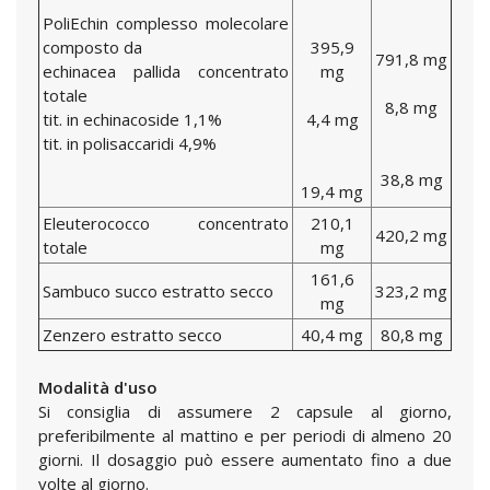
PoliEchin complesso molecolare
composto da
395,9
791,8 mg
echinacea pallida concentrato
mg
totale
8,8 mg
tit. in echinacoside 1,1%
4,4 mg
tit. in polisaccaridi 4,9%
38,8 mg
19,4 mg
Eleuterococco concentrato
210,1
420,2 mg
totale
mg
161,6
Sambuco succo estratto secco
323,2 mg
mg
Zenzero estratto secco
40,4 mg
80,8 mg
Modalità d'uso
Si consiglia di assumere 2 capsule al giorno,
preferibilmente al mattino e per periodi di almeno 20
giorni. Il dosaggio può essere aumentato fino a due
volte al giorno.