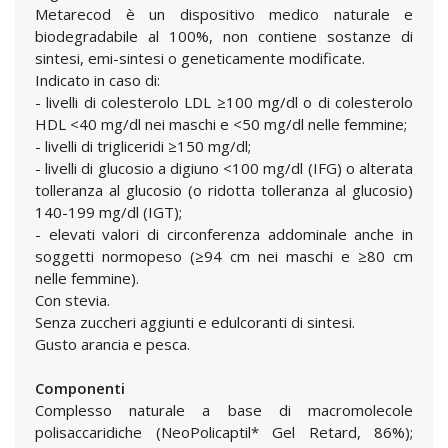
Metarecod è un dispositivo medico naturale e
biodegradabile al 100%, non contiene sostanze di
sintesi, emi-sintesi o geneticamente modificate.
Indicato in caso di:
- livelli di colesterolo LDL ≥100 mg/dl o di colesterolo
HDL <40 mg/dl nei maschi e <50 mg/dl nelle femmine;
- livelli di trigliceridi ≥150 mg/dl;
- livelli di glucosio a digiuno <100 mg/dl (IFG) o alterata
tolleranza al glucosio (o ridotta tolleranza al glucosio)
140-199 mg/dl (IGT);
- elevati valori di circonferenza addominale anche in
soggetti normopeso (≥94 cm nei maschi e ≥80 cm
nelle femmine).
Con stevia.
Senza zuccheri aggiunti e edulcoranti di sintesi.
Gusto arancia e pesca.
Componenti
Complesso naturale a base di macromolecole
polisaccaridiche (NeoPolicaptil* Gel Retard, 86%);