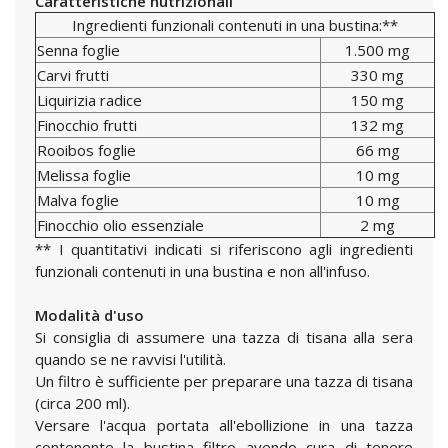
Caratteristiche nutrizionali
Ingredienti funzionali contenuti in una bustina:**
Senna foglie
1.500 mg
Carvi frutti
330 mg
Liquirizia radice
150 mg
Finocchio frutti
132 mg
Rooibos foglie
66 mg
Melissa foglie
10 mg
Malva foglie
10 mg
Finocchio olio essenziale
2 mg
** I quantitativi indicati si riferiscono agli ingredienti
funzionali contenuti in una bustina e non all'infuso.
Modalità d'uso
Si consiglia di assumere una tazza di tisana alla sera
quando se ne ravvisi l'utilità.
Un filtro è sufficiente per preparare una tazza di tisana
(circa 200 ml).
Versare l'acqua portata all'ebollizione in una tazza
contenente la bustina filtro avendo cura di tenere