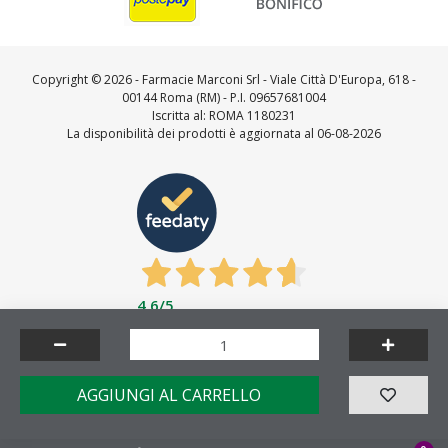
Copyright ©
2026 - Farmacie Marconi Srl - Viale Città D'Europa, 618 -
00144 Roma (RM) - P.I. 09657681004
Iscritta al: ROMA 1180231
La disponibilità dei prodotti è aggiornata al 06-08-2026
4,6
/5
Feedaty
4.7
/
5
-
23712
feedbacks
Made by
AGGIUNGI AL CARRELLO