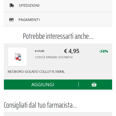
SPEDIZIONI
PAGAMENTI
Potrebbe interessarti anche...
€ 5,
97
-55%
€ 13,20
CODICE MINSAN: 016242137
Benagol PASTIGLIE GUSTO FRAGOLA SENZA ZUCCHERO 24
PASTIGLIE
AGGIUNGI
Consigliati dal tuo farmacista...