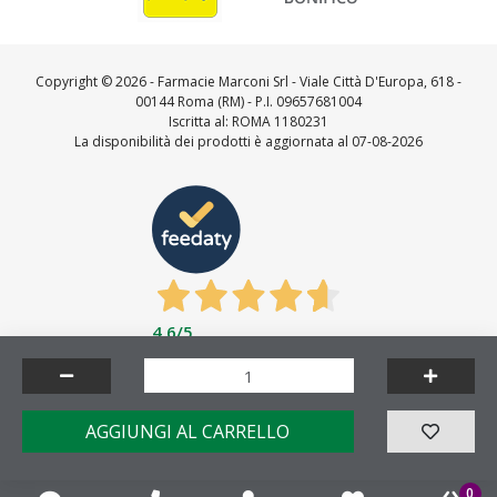
Copyright ©
2026 - Farmacie Marconi Srl - Viale Città D'Europa, 618 -
00144 Roma (RM) - P.I. 09657681004
Iscritta al: ROMA 1180231
La disponibilità dei prodotti è aggiornata al 07-08-2026
4,6
/5
Feedaty
4.7
/
5
-
23716
feedbacks
Made by
AGGIUNGI AL CARRELLO
0