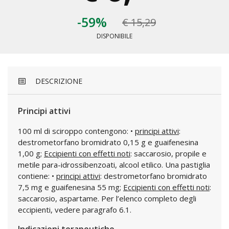
-59%
€ 15,29
DISPONIBILE
DESCRIZIONE
Principi attivi
100 ml di sciroppo contengono: •
principi attivi
:
destrometorfano bromidrato 0,15 g e guaifenesina
1,00 g;
Eccipienti con effetti noti
: saccarosio, propile e
metile para-idrossibenzoati, alcool etilico. Una pastiglia
contiene: •
principi attivi
: destrometorfano bromidrato
7,5 mg e guaifenesina 55 mg;
Eccipienti con effetti noti
:
saccarosio, aspartame. Per l’elenco completo degli
eccipienti, vedere paragrafo 6.1.