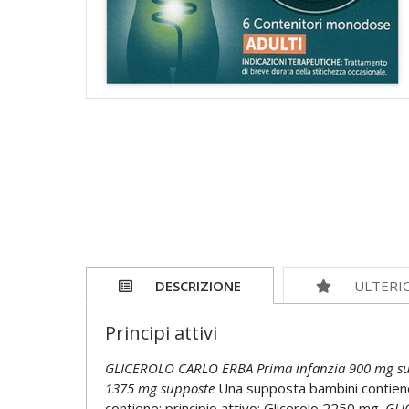
DESCRIZIONE
ULTERI
Principi attivi
GLICEROLO CARLO ERBA Prima infanzia 900 mg s
1375 mg
supposte
Una supposta bambini contiene:
contiene: principio attivo: Glicerolo 2250 mg.
GLI