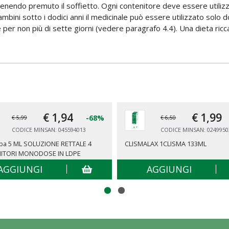
a tenendo premuto il soffietto. Ogni contenitore deve essere utili
bini sotto i dodici anni il medicinale può essere utilizzato solo d
r non più di sette giorni (vedere paragrafo 4.4). Una dieta ricca d
€ 1,
94
€ 1,
99
-68%
€ 5,99
€ 6,50
CODICE MINSAN: 045594013
CODICE MINSAN: 0249950
rba 5 ML SOLUZIONE RETTALE 4
CLISMALAX 1CLISMA 133ML
ITORI MONODOSE IN LDPE
AGGIUNGI
AGGIUNGI