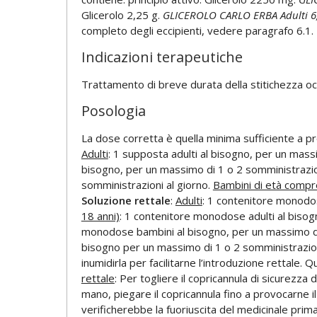
Glicerolo 2,25 g.
GLICEROLO CARLO ERBA Adulti 6,7
completo degli eccipienti, vedere paragrafo 6.1.
Indicazioni terapeutiche
Trattamento di breve durata della stitichezza oc
Posologia
La dose corretta è quella minima sufficiente a pr
Adulti
: 1 supposta adulti al bisogno, per un mass
bisogno, per un massimo di 1 o 2 somministrazio
somministrazioni al giorno.
Bambini di età compr
Soluzione rettale
:
Adulti
: 1 contenitore monodos
18 anni)
: 1 contenitore monodose adulti al bisog
monodose bambini al bisogno, per un massimo di
bisogno per un massimo di 1 o 2 somministrazion
inumidirla per facilitarne l’introduzione rettale.
rettale
: Per togliere il copricannula di sicurezza
mano, piegare il copricannula fino a provocarne il
verificherebbe la fuoriuscita del medicinale prima 