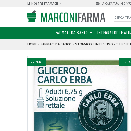
LE NOSTRE FARMACIE
A CASA TUA IN 24/
FARMACI DA BANCO
INTEGRATORI E ALI
HOME
»
FARMACI DA BANCO
»
STOMACO E INTESTINO
»
STIPSI E
PROMO
- 63 