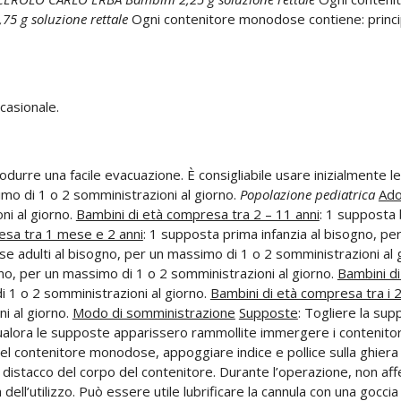
5 g soluzione rettale
Ogni contenitore monodose contiene: principi
casionale.
odurre una facile evacuazione. È consigliabile usare inizialmente l
imo di 1 o 2 somministrazioni al giorno.
Popolazione pediatrica
Ado
ni al giorno.
Bambini di età compresa tra 2 – 11 anni
: 1 supposta 
esa tra 1 mese e 2 anni
: 1 supposta prima infanzia al bisogno, pe
e adulti al bisogno, per un massimo di 1 o 2 somministrazioni al 
no, per un massimo di 1 o 2 somministrazioni al giorno.
Bambini di
 1 o 2 somministrazioni al giorno.
Bambini di età compresa tra i 2
i al giorno.
Modo di somministrazione
Supposte
: Togliere la sup
 Qualora le supposte apparissero rammollite immergere i contenitori,
 del contenitore monodose, appoggiare indice e pollice sulla ghiera 
 distacco del corpo del contenitore. Durante l’operazione, non affer
dell’utilizzo. Può essere utile lubrificare la cannula con una goccia