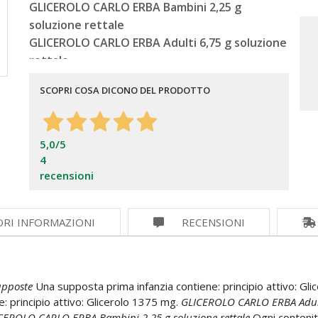
GLICEROLO CARLO ERBA Bambini 2,25 g
soluzione rettale
GLICEROLO CARLO ERBA Adulti 6,75 g soluzione
rettale
Glicerolo
SCOPRI COSA DICONO DEL PRODOTTO
5,0
/5
4
recensioni
ORI INFORMAZIONI
RECENSIONI
upposte
Una supposta prima infanzia contiene: principio attivo: Gl
 principio attivo: Glicerolo 1375 mg.
GLICEROLO CARLO ERBA Adul
CEROLO CARLO ERBA Bambini 2,25 g soluzione rettale
Ogni contenit