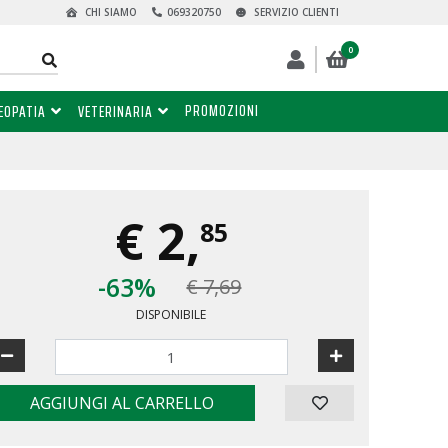
CHI SIAMO
069320750
SERVIZIO CLIENTI
0
PROMOZIONI
EOPATIA
VETERINARIA
€
2,
85
-63%
€ 7,69
DISPONIBILE
AGGIUNGI AL CARRELLO