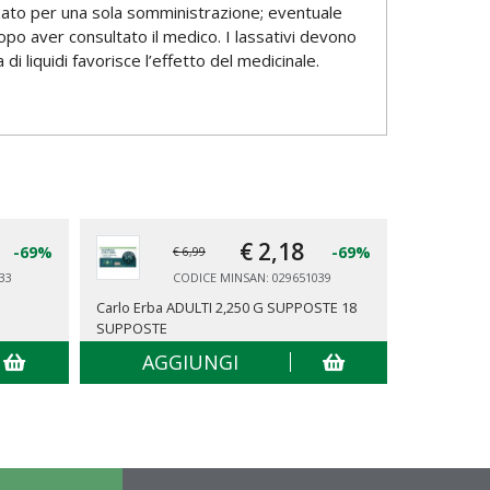
zzato per una sola somministrazione; eventuale
opo aver consultato il medico. I lassativi devono
i liquidi favorisce l’effetto del medicinale.
€ 2,
18
-69%
-69%
€ 6,99
33
CODICE MINSAN: 029651039
Carlo Erba ADULTI 2,250 G SUPPOSTE 18
Sella ADUL
SUPPOSTE
1 FLACONE 
AGGIUNGI
AG