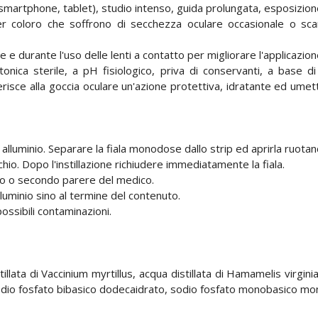
 smartphone, tablet), studio intenso, guida prolungata, esposizione
er coloro che soffrono di secchezza oculare occasionale o scar
e durante l'uso delle lenti a contatto per migliorare l'applicazion
onica sterile, a pH fisiologico, priva di conservanti, a base di 
erisce alla goccia oculare un'azione protettiva, idratante ed umetta
 alluminio. Separare la fiala monodose dallo strip ed aprirla ruota
hio. Dopo l'instillazione richiudere immediatamente la fiala.
rno o secondo parere del medico.
lluminio sino al termine del contenuto.
ossibili contaminazioni.
illata di Vaccinium myrtillus, acqua distillata di Hamamelis virgini
o, sodio fosfato bibasico dodecaidrato, sodio fosfato monobasico mo