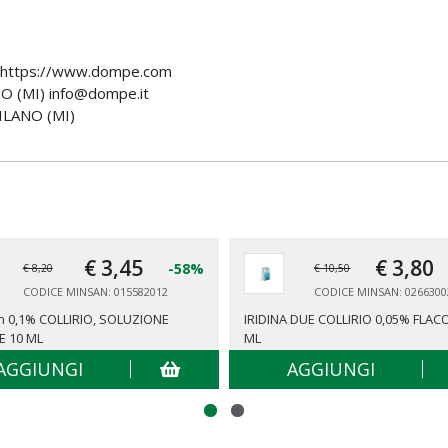
 https://www.dompe.com
 (MI) info@dompe.it
ILANO (MI)
€ 3,
45
€ 3,
80
-58%
€ 8,20
€ 10,50
CODICE MINSAN: 015582012
CODICE MINSAN: 0266300
in 0,1% COLLIRIO, SOLUZIONE
IRIDINA DUE COLLIRIO 0,05% FLAC
E 10 ML
ML
AGGIUNGI
AGGIUNGI