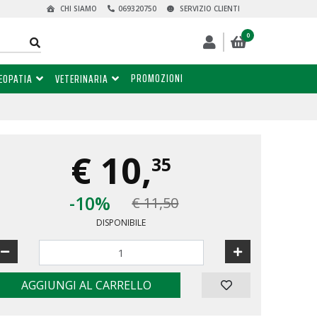
CHI SIAMO
069320750
SERVIZIO CLIENTI
0
PROMOZIONI
EOPATIA
VETERINARIA
€
10,
35
-10%
€ 11,50
DISPONIBILE
AGGIUNGI AL CARRELLO