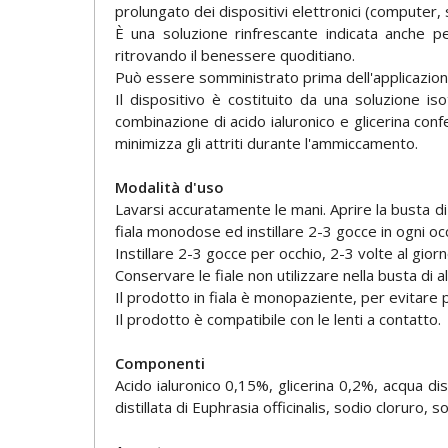
prolungato dei dispositivi elettronici (computer,
È una soluzione rinfrescante indicata anche p
ritrovando il benessere quoditiano.
Può essere somministrato prima dell'applicazione 
Il dispositivo è costituito da una soluzione isot
combinazione di acido ialuronico e glicerina conf
minimizza gli attriti durante l'ammiccamento.
Modalità d'uso
Lavarsi accuratamente le mani. Aprire la busta di
fiala monodose ed instillare 2-3 gocce in ogni occ
Instillare 2-3 gocce per occhio, 2-3 volte al gio
Conservare le fiale non utilizzare nella busta di a
Il prodotto in fiala è monopaziente, per evitare p
Il prodotto è compatibile con le lenti a contatto.
Componenti
Acido ialuronico 0,15%, glicerina 0,2%, acqua dist
distillata di Euphrasia officinalis, sodio clorur