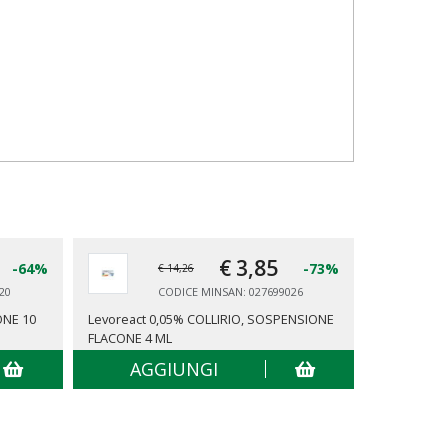
€ 3,
85
-64%
-73%
€ 14,26
20
CODICE MINSAN: 027699026
ONE 10
Levoreact 0,05% COLLIRIO, SOSPENSIONE
IMIDAZYL A
FLACONE 4 ML
AGGIUNGI
AG