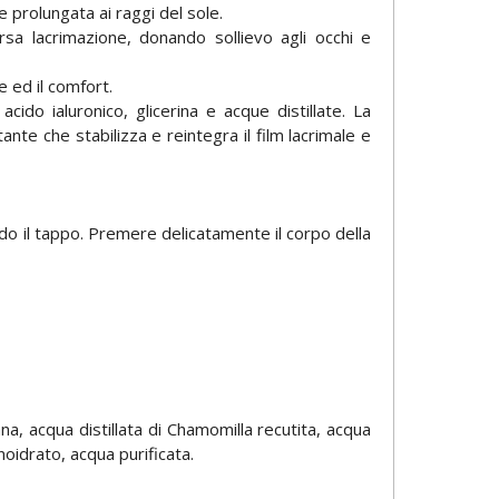
 prolungata ai raggi del sole.
sa lacrimazione, donando sollievo agli occhi e
e ed il comfort.
acido ialuronico, glicerina e acque distillate. La
nte che stabilizza e reintegra il film lacrimale e
ndo il tappo. Premere delicatamente il corpo della
ana, acqua distillata di Chamomilla recutita, acqua
noidrato, acqua purificata.