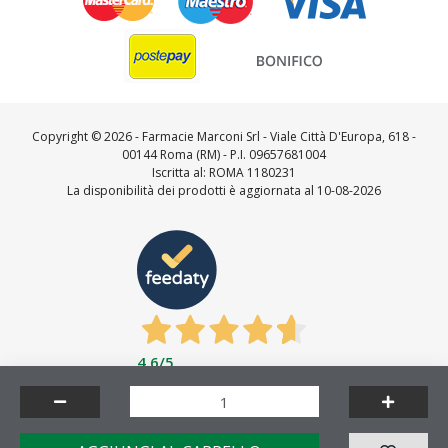
Copyright ©
2026 - Farmacie Marconi Srl - Viale Città D'Europa, 618 -
00144 Roma (RM) - P.I. 09657681004
Iscritta al: ROMA 1180231
La disponibilità dei prodotti è aggiornata al 10-08-2026
4,6
/5
Feedaty
4.7
/
5
-
23727
feedbacks
Made by