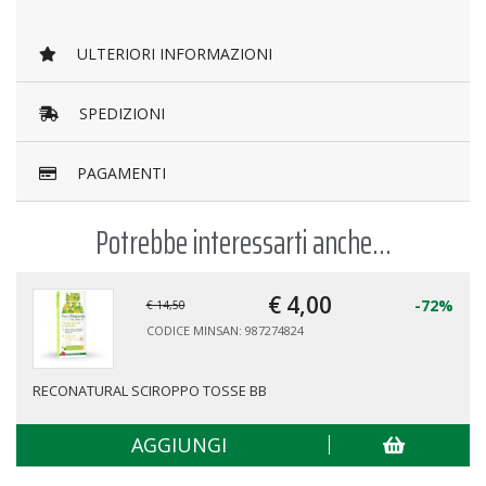
ULTERIORI INFORMAZIONI
SPEDIZIONI
PAGAMENTI
Potrebbe interessarti anche...
€ 4,
00
-72%
€ 14,50
CODICE MINSAN: 987274824
NATURAL SCIROPPO TOSSE BB
VICKS T
AGGIUNGI