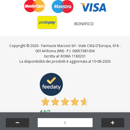
Copyright ©
2026 - Farmacie Marconi Srl - Viale Città D'Europa, 618 -
00144 Roma (RM) - P.I. 09657681004
Iscritta al: ROMA 1180231
La disponibilità dei prodotti è aggiornata al 10-08-2026
4,6
/5
Feedaty
4.7
/
5
-
23727
feedbacks