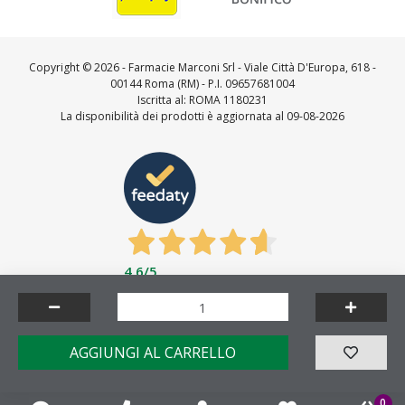
Copyright ©
2026 - Farmacie Marconi Srl - Viale Città D'Europa, 618 -
00144 Roma (RM) - P.I. 09657681004
Iscritta al: ROMA 1180231
La disponibilità dei prodotti è aggiornata al 09-08-2026
4,6
/5
Feedaty
4.7
/
5
-
23727
feedbacks
Made by
AGGIUNGI AL CARRELLO
0