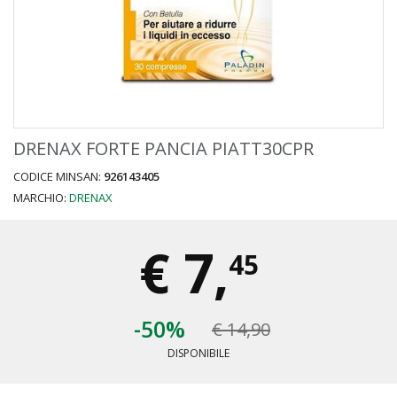
DRENAX FORTE PANCIA PIATT30CPR
CODICE MINSAN:
926143405
MARCHIO:
DRENAX
€
7,
45
-50%
€ 14,90
DISPONIBILE