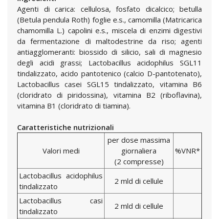
Agenti di carica: cellulosa, fosfato dicalcico; betulla
(Betula pendula Roth) foglie e.s., camomilla (Matricarica
chamomilla L.) capolini e.s., miscela di enzimi digestivi
da fermentazione di maltodestrine da riso; agenti
antiagglomeranti: biossido di silicio, sali di magnesio
degli acidi grassi; Lactobacillus acidophilus SGL11
tindalizzato, acido pantotenico (calcio D-pantotenato),
Lactobacillus casei SGL15 tindalizzato, vitamina B6
(cloridrato di piridossina), vitamina B2 (riboflavina),
vitamina B1 (cloridrato di tiamina).
Caratteristiche nutrizionali
per dose massima
Valori medi
giornaliera
%VNR*
(2 compresse)
Lactobacillus acidophilus
2 mld di cellule
tindalizzato
Lactobacillus casi
2 mld di cellule
tindalizzato