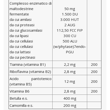
Complesso enzimatico di
maltodestrine
50 mg
fermentate
1.500 DU
da cui amilasi
3.000 HUT
da cui proteasi
2 AUG
da cui glucosamilasi
112,50 FCC FIP
da cui lipasi
300 CU
da cui cellulasi
500 ALU
da cui cellulasi
(w/phytase)7endo-
da cui lattasi
PGU
da cui pectinasi
Tiamina (vitamina B1)
2,2 mg
200
Riboflavina (vitamina B2)
2,8 mg
200
Acido pantotenico
12 mg
200
(vitamina B5)
Vitamina B6
2,8 mg
200
Betulla e.s.
400 mg
Camomilla e.s.
200 mg