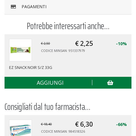
PAGAMENTI
Potrebbe interessarti anche...
€ 2,
25
-10%
€ 2,50
CODICE MINSAN: 951337979
EZ SNACK NOIR S/Z 33G
AGGIUNGI
Consigliati dal tuo farmacista...
€ 6,
30
-66%
€ 18,40
CODICE MINSAN: 984518326