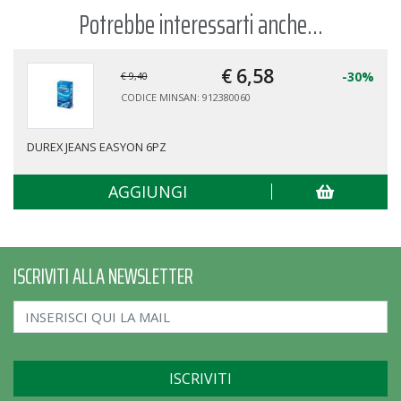
Potrebbe interessarti anche...
€ 6,
58
-30%
€ 9,40
CODICE MINSAN: 912380060
DUREX JEANS EASYON 6PZ
AGGIUNGI
ISCRIVITI ALLA NEWSLETTER