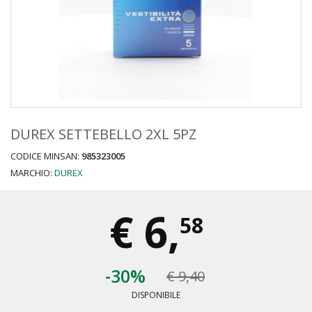
DUREX SETTEBELLO 2XL 5PZ
CODICE MINSAN:
985323005
MARCHIO:
DUREX
€
6,
58
-30%
€ 9,40
DISPONIBILE