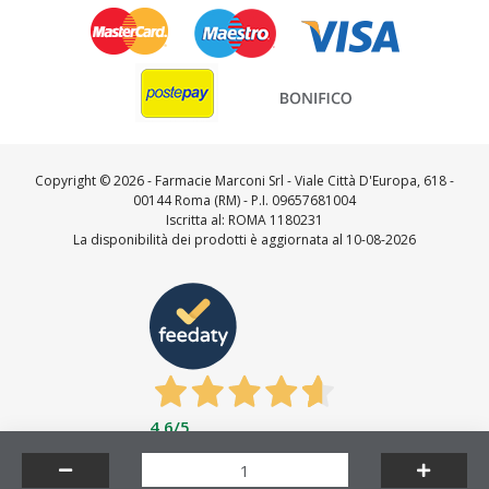
Copyright ©
2026 - Farmacie Marconi Srl - Viale Città D'Europa, 618 -
00144 Roma (RM) - P.I. 09657681004
Iscritta al: ROMA 1180231
La disponibilità dei prodotti è aggiornata al 10-08-2026
4,6
/5
Feedaty
4.7
/
5
-
23727
feedbacks