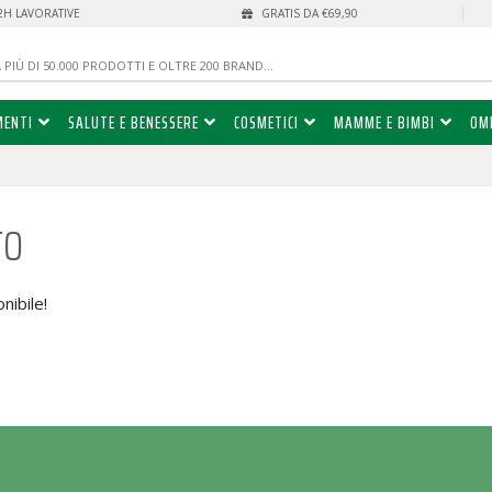
72H LAVORATIVE
GRATIS DA €69,90
MENTI
SALUTE E BENESSERE
COSMETICI
MAMME E BIMBI
OM
to
nibile!