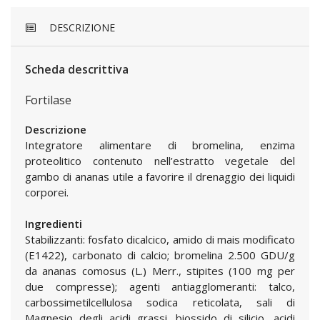
DESCRIZIONE
Scheda descrittiva
Fortilase
Descrizione
Integratore alimentare di bromelina, enzima
proteolitico contenuto nell’estratto vegetale del
gambo di ananas utile a favorire il drenaggio dei liquidi
corporei.
Ingredienti
Stabilizzanti: fosfato dicalcico, amido di mais modificato
(E1422), carbonato di calcio; bromelina 2.500 GDU/g
da ananas comosus (L.) Merr., stipites (100 mg per
due compresse); agenti antiagglomeranti: talco,
carbossimetilcellulosa sodica reticolata, sali di
Magnesio degli acidi grassi, biossido di silicio, acidi