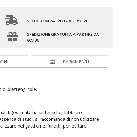
SPEDITO IN 24/72H LAVORATIVE
SPEDIZIONE GRATUITA A PARTIRE DA
€69,90
IONI
PAGAMENTI
di dietilenglicole.
 malati (es. malattie sistemiche, febbre) o
ssenza di studi, si raccomanda di non utilizzare
izzare nei gatti e nei furetti, per evitare