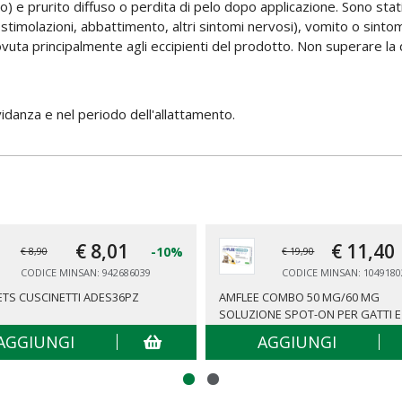
to) e prurito diffuso o perdita di pelo dopo applicazione. Sono stat
 stimolazioni, abbattimento, altri sintomi nervosi), vomito o sintomi 
vuta principalmente agli eccipienti del prodotto. Non superare la 
vidanza e nel periodo dell'allattamento.
€ 8,
01
€ 11,
40
-10%
€ 8,90
€ 19,90
CODICE MINSAN: 942686039
CODICE MINSAN: 1049180
ETS CUSCINETTI ADES36PZ
AMFLEE COMBO 50 MG/60 MG
SOLUZIONE SPOT-ON PER GATTI E F
AGGIUNGI
AGGIUNGI