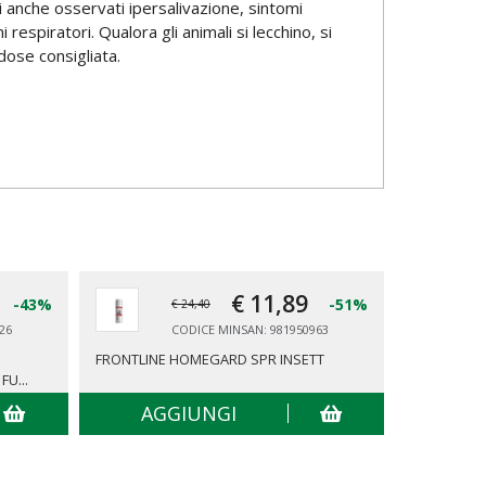
i anche osservati ipersalivazione, sintomi
respiratori. Qualora gli animali si lecchino, si
dose consigliata.
€ 11,
89
-43%
-51%
€ 24,40
26
CODICE MINSAN: 981950963
FRONTLINE HOMEGARD SPR INSETT
ZYZEK SHA
U...
AGGIUNGI
AG