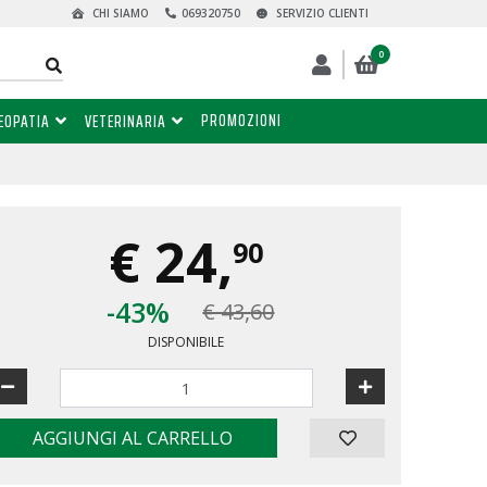
CHI SIAMO
069320750
SERVIZIO CLIENTI
0
PROMOZIONI
EOPATIA
VETERINARIA
€
24,
90
-43%
€ 43,60
DISPONIBILE
AGGIUNGI AL CARRELLO