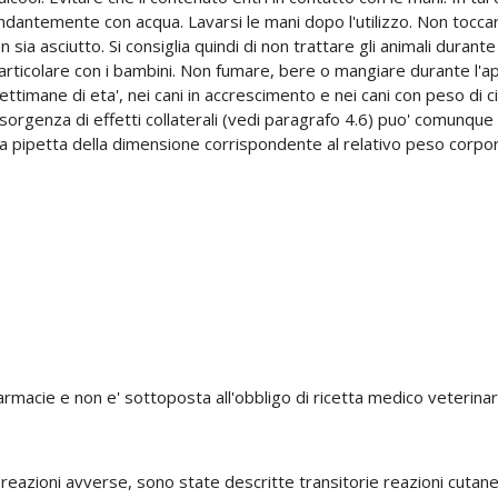
ndantemente con acqua. Lavarsi le mani dopo l'utilizzo. Non toccare 
on sia asciutto. Si consiglia quindi di non trattare gli animali durante
n particolare con i bambini. Non fumare, bere o mangiare durante l'ap
8 settimane di eta', nei cani in accrescimento e nei cani con peso di c
insorgenza di effetti collaterali (vedi paragrafo 4.6) puo' comunqu
 pipetta della dimensione corrispondente al relativo peso corpor
armacie e non e' sottoposta all'obbligo di ricetta medico veterinar
eazioni avverse, sono state descritte transitorie reazioni cutanee