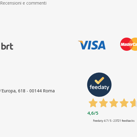
Recensioni e commenti
 D'Europa, 618 - 00144 Roma
4,6
/5
Feedaty
4.7
/
5
-
23721
feedbacks