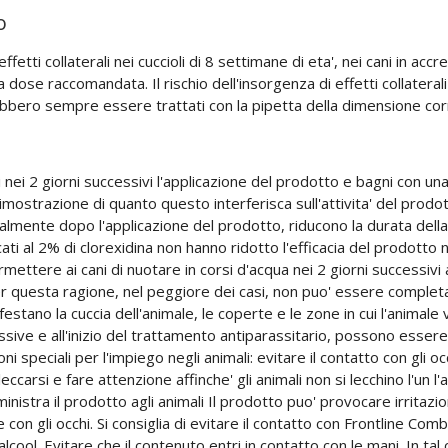
o
programma per il controllo della Dermatite
Allergica da Pulce (DAP).
ffetti collaterali nei cuccioli di 8 settimane di eta', nei cani in acc
lla dose raccomandata. Il rischio dell'insorgenza di effetti collat
rebbero sempre essere trattati con la pipetta della dimensione co
i nei 2 giorni successivi l'applicazione del prodotto e bagni con u
dimostrazione di quanto questo interferisca sull'attivita' del prod
almente dopo l'applicazione del prodotto, riducono la durata della p
 al 2% di clorexidina non hanno ridotto l'efficacia del prodotto ne
rmettere ai cani di nuotare in corsi d'acqua nei 2 giorni successivi
er questa ragione, nel peggiore dei casi, non puo' essere complet
festano la cuccia dell'animale, le coperte e le zone in cui l'animale 
ssive e all'inizio del trattamento antiparassitario, possono essere 
i speciali per l'impiego negli animali: evitare il contatto con gli oc
leccarsi e fare attenzione affinche' gli animali non si lecchino l'un 
ra il prodotto agli animali Il prodotto puo' provocare irritazione 
 e con gli occhi. Si consiglia di evitare il contatto con Frontline C
o alcool. Evitare che il contenuto entri in contatto con le mani. In t