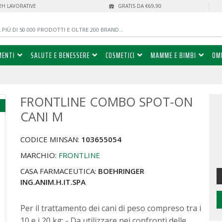
72H LAVORATIVE
GRATIS DA €69,90
MENTI
SALUTE E BENESSERE
COSMETICI
MAMME E BIMBI
OM
FRONTLINE COMBO SPOT-ON
%
CANI M
CODICE MINSAN:
103655054
MARCHIO:
FRONTLINE
CASA FARMACEUTICA:
BOEHRINGER
ING.ANIM.H.IT.SPA
Per il trattamento dei cani di peso compreso tra i
10 e i 20 kg: - Da utilizzare nei confronti delle