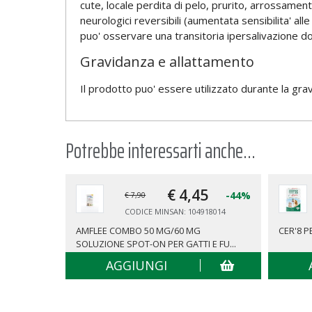
cute, locale perdita di pelo, prurito, arrossamen
neurologici reversibili (aumentata sensibilita' alle
puo' osservare una transitoria ipersalivazione do
Gravidanza e allattamento
Il prodotto puo' essere utilizzato durante la gra
Potrebbe interessarti anche...
€ 4,
45
-44%
€ 7,90
CODICE MINSAN: 104918014
AMFLEE COMBO 50 MG/60 MG
CER'8 P
SOLUZIONE SPOT-ON PER GATTI E FU...
AGGIUNGI