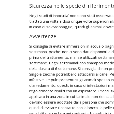
Sicurezza nelle specie di riferiment
Negli studi di innocuita' non sono stati osservati e
trattati una volta a dosi cinque volte superiori a
in caso di sovradosaggio, quindi gli animali dov
Avvertenze
Si consiglia di evitare immersioni in acqua o bagn
settimana, poiche' non ci sono dati disponibili a 
prima del trattamento, ma, se utilizzati settiman
settimane. Bagni settimanali con shampoo medicati
della durata di 6 settimane. Si consiglia di non pe
Singole zecche potrebbero attaccarsi al cane. P
infettive. Le pulci presenti sugli animali spesso in
d'arredamento; questi, in caso di infestazioni ma
regolarmente ripuliti con un aspiratore. Precauzion
applicato in una zona in cui l'animale non riesca a 
devono essere adottate dalla persona che somminist
quindi di evitare il contatto con la bocca, la pelle
sensibilita' accertata nei confronti di insetticidi 