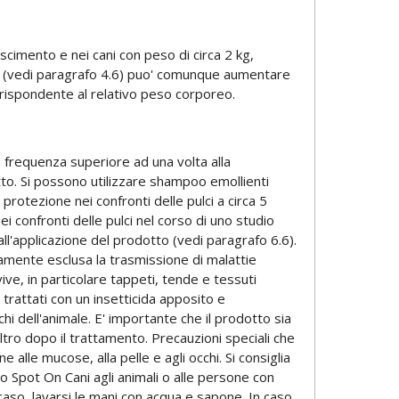
rescimento e nei cani con peso di circa 2 kg,
erali (vedi paragrafo 4.6) puo' comunque aumentare
rrispondente al relativo peso corporeo.
na frequenza superiore ad una volta alla
otto. Si possono utilizzare shampoo emollienti
rotezione nei confronti delle pulci a circa 5
i confronti delle pulci nel corso di uno studio
 all'applicazione del prodotto (vedi paragrafo 6.6).
amente esclusa la trasmissione di malattie
vive, in particolare tappeti, tende e tessuti
trattati con un insetticida apposito e
chi dell'animale. E' importante che il prodotto sia
l'altro dopo il trattamento. Precauzioni speciali che
alle mucose, alla pelle e agli occhi. Si consiglia
ombo Spot On Cani agli animali o alle persone con
al caso, lavarsi le mani con acqua e sapone. In caso