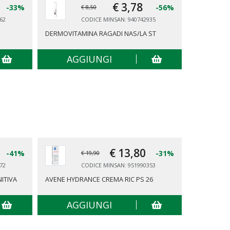
€ 3,
78
-33%
-56%
€ 8,50
62
CODICE MINSAN: 940742935
DERMOVITAMINA RAGADI NAS/LA ST
AMAVITAL 
AGGIUNGI
AG
€ 13,
80
-41%
-31%
€ 19,90
72
CODICE MINSAN: 951990353
ITIVA
AVENE HYDRANCE CREMA RIC PS 26
CHRISSIE E
AGGIUNGI
AG