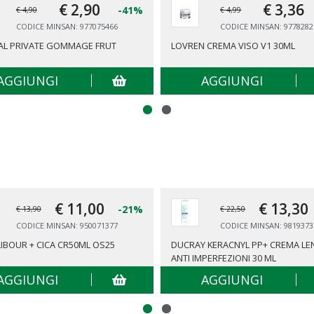
€ 2,
90
€ 3,
36
-41%
€ 4,90
€ 4,99
CODICE MINSAN: 977075466
CODICE MINSAN: 9778282
AL PRIVATE GOMMAGE FRUT
LOVREN CREMA VISO V1 30ML
AGGIUNGI
AGGIUNGI
€ 11,
00
€ 13,
30
-21%
€ 13,90
€ 22,50
CODICE MINSAN: 950071377
CODICE MINSAN: 9819373
IBOUR + CICA CR50ML OS25
DUCRAY KERACNYL PP+ CREMA LEN
ANTI IMPERFEZIONI 30 ML
AGGIUNGI
AGGIUNGI