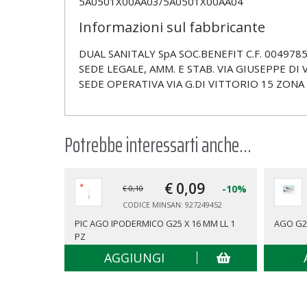
5A0501X00AA03/5A0501X00AA04
Informazioni sul fabbricante
DUAL SANITALY SpA SOC.BENEFIT C.F. 00497850
SEDE LEGALE, AMM. E STAB. VIA GIUSEPPE DI V
SEDE OPERATIVA VIA G.DI VITTORIO 15 ZONA I
Potrebbe interessarti anche...
€ 0,
09
-10%
€ 0,10
CODICE MINSAN: 927249452
PIC AGO IPODERMICO G25 X 16 MM LL 1
AGO G2
PZ
AGGIUNGI