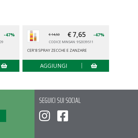
€ 7,
65
-47%
-47%
€ 14,50
09
CODICE MINSAN: 952039511
CER'8 SPRAY ZECCHE E ZANZARE
TENA PANT
AGGIUNGI
AG
SEGUICI SUI SOCIAL