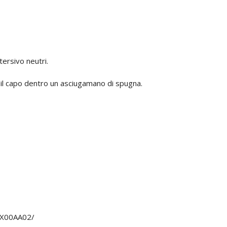
ersivo neutri.
il capo dentro un asciugamano di spugna.
X00AA02/