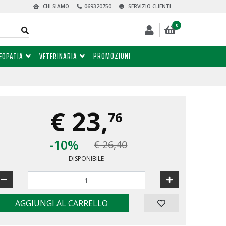
CHI SIAMO
069320750
SERVIZIO CLIENTI
0
PROMOZIONI
EOPATIA
VETERINARIA
€
23,
76
-10%
€ 26,40
DISPONIBILE
AGGIUNGI AL CARRELLO