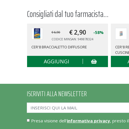
Consigliati dal tuo farmacista...
€ 2,
90
-58%
€ 6,90
CODICE MINSAN: 949878324
CER'8 BRACCIALETTO DIFFUSORE
CER'8 
CUSCIN
AGGIUNGI
ISCRIVITI ALLA NEWSLETTER
Presa visione dell'
informativa privacy
, presto i