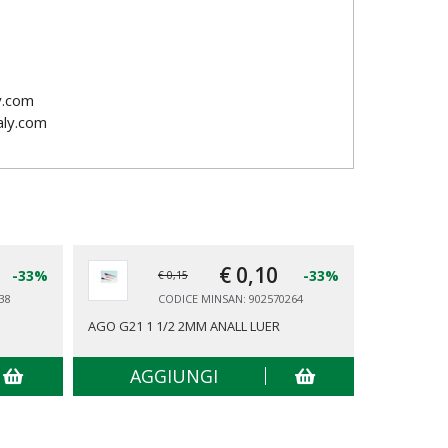
y.com
ly.com
€ 0,
10
-33%
-33%
€ 0,15
38
CODICE MINSAN: 902570264
AGO G21 1 1/2 2MM ANALL LUER
AGO PREL G
AGGIUNGI
AG