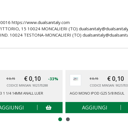
016 https://www.dualsanitaly.com
ITTORIO, 15 10024 MONCALIERI (TO) dualsanitaly@dualsanital
ND. 10024 TESTONA-MONCALIERI (TO) dualsanitaly@dualsanita
€ 0,
10
€ 0,
10
-33%
€ 0,15
€ 0,15
CODICE MINSAN: 902570288
CODICE MINSAN: 9025703
3 1 1/4 14MM ANALL LUER
AGO MONO IPOD G25 5/8 INSUL
AGGIUNGI
AGGIUNGI