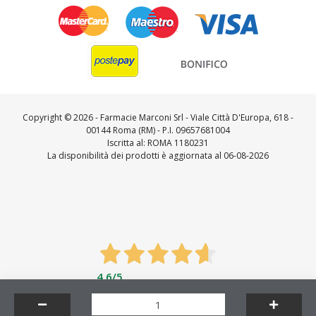
Copyright ©
2026 - Farmacie Marconi Srl - Viale Città D'Europa, 618 -
00144 Roma (RM) - P.I. 09657681004
Iscritta al: ROMA 1180231
La disponibilità dei prodotti è aggiornata al 06-08-2026
4,6
/5
Feedaty
4.7
/
5
-
23712
feedbacks