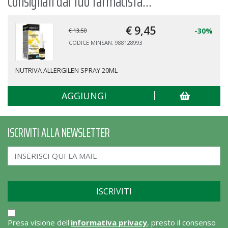
Consigliati dal tuo farmacista...
€ 9,
45
-30%
€ 13,50
CODICE MINSAN: 988128993
NUTRIVA ALLERGILEN SPRAY 20ML
AGGIUNGI
ISCRIVITI ALLA NEWSLETTER
Presa visione dell'
informativa privacy
, presto il consenso