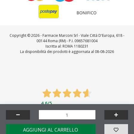
Copyright ©
2026 - Farmacie Marconi Srl - Viale Città D'Europa, 618 -
00144 Roma (RM) - P.I. 09657681004
Iscritta al: ROMA 1180231
La disponibilità dei prodotti è aggiornata al 08-08-2026
4,6
/5
Feedaty
4.7
/
5
-
23721
feedbacks
Made by
AGGIUNGI AL CARRELLO